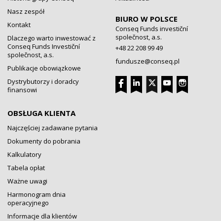
Nasz zespół
BIURO W POLSCE
Kontakt
Conseq Funds investiční
společnost, a.s.
Dlaczego warto inwestować z
Conseq Funds Investiční
+48 22 208 99 49
společnost, a.s.
fundusze@conseq.pl
Publikacje obowiązkowe
Dystrybutorzy i doradcy
finansowi
OBSŁUGA KLIENTA
Najczęściej zadawane pytania
Dokumenty do pobrania
Kalkulatory
Tabela opłat
Ważne uwagi
Harmonogram dnia
operacyjnego
Informacje dla klientów