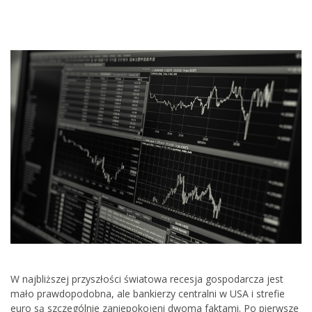
W najbliższej przyszłości światowa recesja gospodarcza jest
mało prawdopodobna, ale bankierzy centralni w USA i strefie
euro są szczególnie zaniepokojeni dwoma faktami. Po pierwsze