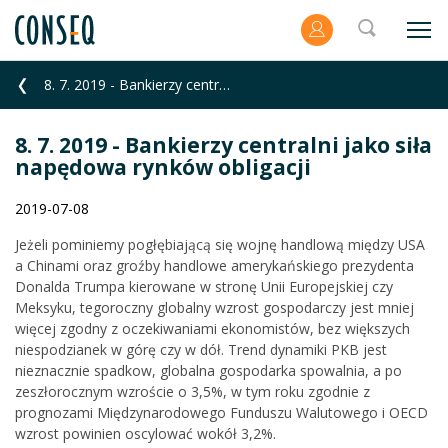
8. 7. 2019 - Bankierzy centralni jako siła napędowa rynków obligacji
8. 7. 2019 - Bankierzy centralni jako siła
napędowa rynków obligacji
2019-07-08
Jeżeli pominiemy pogłębiającą się wojnę handlową między USA
a Chinami oraz groźby handlowe amerykańskiego prezydenta
Donalda Trumpa kierowane w stronę Unii Europejskiej czy
Meksyku, tegoroczny globalny wzrost gospodarczy jest mniej
więcej zgodny z oczekiwaniami ekonomistów, bez większych
niespodzianek w górę czy w dół. Trend dynamiki PKB jest
nieznacznie spadkow, globalna gospodarka spowalnia, a po
zeszłorocznym wzroście o 3,5%, w tym roku zgodnie z
prognozami Międzynarodowego Funduszu Walutowego i OECD
wzrost powinien oscylować wokół 3,2%.