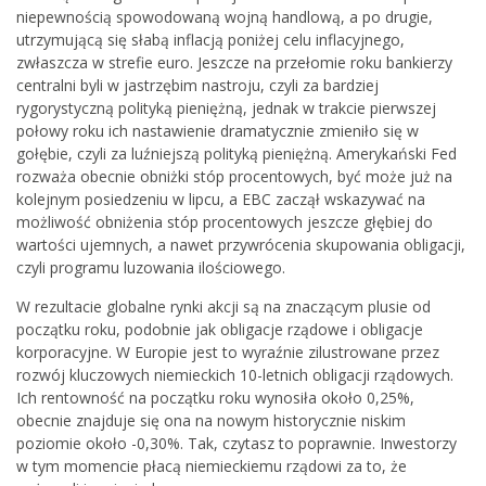
niepewnością spowodowaną wojną handlową, a po drugie,
utrzymującą się słabą inflacją poniżej celu inflacyjnego,
zwłaszcza w strefie euro. Jeszcze na przełomie roku bankierzy
centralni byli w jastrzębim nastroju, czyli za bardziej
rygorystyczną polityką pieniężną, jednak w trakcie pierwszej
połowy roku ich nastawienie dramatycznie zmieniło się w
gołębie, czyli za luźniejszą polityką pieniężną. Amerykański Fed
rozważa obecnie obniżki stóp procentowych, być może już na
kolejnym posiedzeniu w lipcu, a EBC zaczął wskazywać na
możliwość obniżenia stóp procentowych jeszcze głębiej do
wartości ujemnych, a nawet przywrócenia skupowania obligacji,
czyli programu luzowania ilościowego.
W rezultacie globalne rynki akcji są na znaczącym plusie od
początku roku, podobnie jak obligacje rządowe i obligacje
korporacyjne. W Europie jest to wyraźnie zilustrowane przez
rozwój kluczowych niemieckich 10-letnich obligacji rządowych.
Ich rentowność na początku roku wynosiła około 0,25%,
obecnie znajduje się ona na nowym historycznie niskim
poziomie około -0,30%. Tak, czytasz to poprawnie. Inwestorzy
w tym momencie płacą niemieckiemu rządowi za to, że