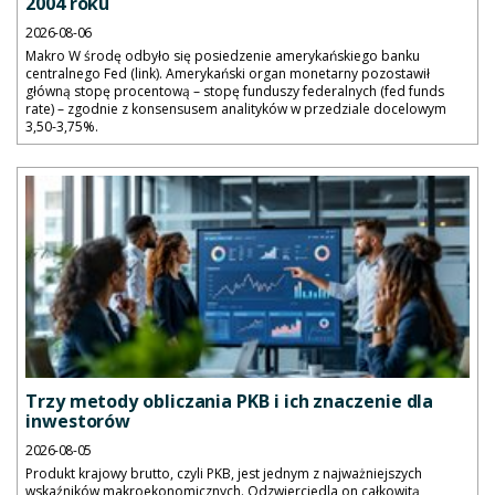
2004 roku
2026-08-06
Makro W środę odbyło się posiedzenie amerykańskiego banku
centralnego Fed (link). Amerykański organ monetarny pozostawił
główną stopę procentową – stopę funduszy federalnych (fed funds
rate) – zgodnie z konsensusem analityków w przedziale docelowym
3,50-3,75%.
Trzy metody obliczania PKB i ich znaczenie dla
inwestorów
2026-08-05
Produkt krajowy brutto, czyli PKB, jest jednym z najważniejszych
wskaźników makroekonomicznych. Odzwierciedla on całkowitą