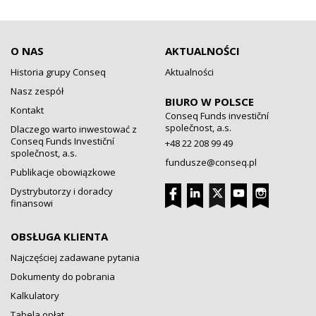
O NAS
AKTUALNOŚCI
Historia grupy Conseq
Aktualności
Nasz zespół
BIURO W POLSCE
Kontakt
Conseq Funds investiční
společnost, a.s.
Dlaczego warto inwestować z
Conseq Funds Investiční
+48 22 208 99 49
společnost, a.s.
fundusze@conseq.pl
Publikacje obowiązkowe
Dystrybutorzy i doradcy
finansowi
OBSŁUGA KLIENTA
Najczęściej zadawane pytania
Dokumenty do pobrania
Kalkulatory
Tabela opłat