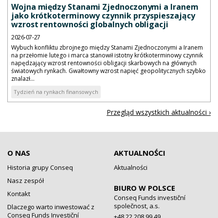
Wojna między Stanami Zjednoczonymi a Iranem
jako krótkoterminowy czynnik przyspieszający
wzrost rentowności globalnych obligacji
2026-07-27
Wybuch konfliktu zbrojnego między Stanami Zjednoczonymi a Iranem
na przełomie lutego i marca stanowił istotny krótkoterminowy czynnik
napędzający wzrost rentowności obligacji skarbowych na głównych
światowych rynkach. Gwałtowny wzrost napięć geopolitycznych szybko
znalazł...
Tydzień na rynkach finansowych
Przegląd wszystkich aktualności ›
O NAS
AKTUALNOŚCI
Historia grupy Conseq
Aktualności
Nasz zespół
BIURO W POLSCE
Kontakt
Conseq Funds investiční
společnost, a.s.
Dlaczego warto inwestować z
Conseq Funds Investiční
+48 22 208 99 49