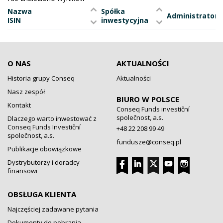
Nazwa
Spółka
Administrator
ISIN
inwestycyjna
O NAS
AKTUALNOŚCI
Historia grupy Conseq
Aktualności
Nasz zespół
BIURO W POLSCE
Kontakt
Conseq Funds investiční
společnost, a.s.
Dlaczego warto inwestować z
Conseq Funds Investiční
+48 22 208 99 49
společnost, a.s.
fundusze@conseq.pl
Publikacje obowiązkowe
Dystrybutorzy i doradcy
finansowi
OBSŁUGA KLIENTA
Najczęściej zadawane pytania
Dokumenty do pobrania