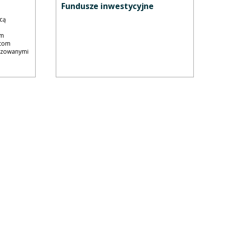
Fundusze inwestycyjne
hcą
em
ntom
lizowanymi