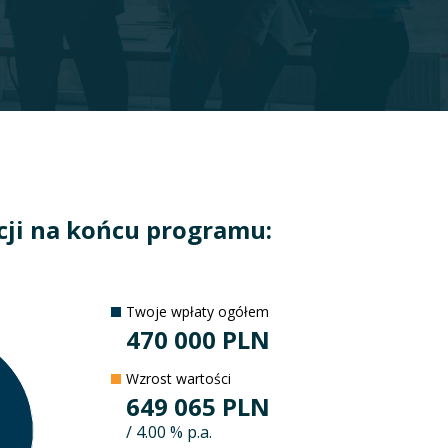
cji na końcu programu:
Twoje wpłaty ogółem
470 000
PLN
Wzrost wartości
649 065
PLN
/
4.00
% p.a.