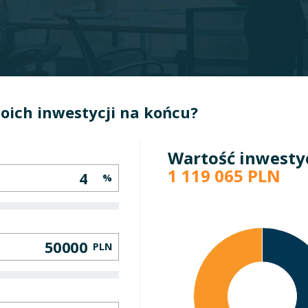
oich inwestycji na końcu?
Wartość inwesty
1 119 065
PLN
%
PLN