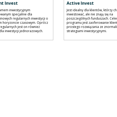
t Invest
Active Invest
ramem inwestycyjnym
Jest idealny dla klientów, którzy c
owanym specjalnie dla
inwestować, ale nie znają się na
nowych regularnych inwestycji o
poszczególnych funduszach. Cel
m horyzoncie czasowym. Oprócz
programu jest zaoferowanie klie
 regularnych jest on również
prostego rozwiązania ze znorma
la inwestycji jednorazowych.
strategiami inwestycyjnymi.