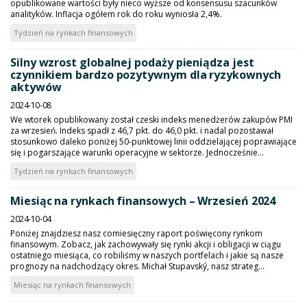
opublikowane wartości były nieco wyższe od konsensusu szacunków
analityków. Inflacja ogółem rok do roku wyniosła 2,4%.
Tydzień na rynkach finansowych
Silny wzrost globalnej podaży pieniądza jest
czynnikiem bardzo pozytywnym dla ryzykownych
aktywów
2024-10-08
We wtorek opublikowany został czeski indeks menedżerów zakupów PMI
za wrzesień. Indeks spadł z 46,7 pkt. do 46,0 pkt. i nadal pozostawał
stosunkowo daleko poniżej 50-punktowej linii oddzielającej poprawiające
się i pogarszające warunki operacyjne w sektorze. Jednocześnie...
Tydzień na rynkach finansowych
Miesiąc na rynkach finansowych – Wrzesień 2024
2024-10-04
Poniżej znajdziesz nasz comiesięczny raport poświęcony rynkom
finansowym. Zobacz, jak zachowywały się rynki akcji i obligacji w ciągu
ostatniego miesiąca, co robiliśmy w naszych portfelach i jakie są nasze
prognozy na nadchodzący okres. Michał Stupavský, nasz strateg...
Miesiąc na rynkach finansowych