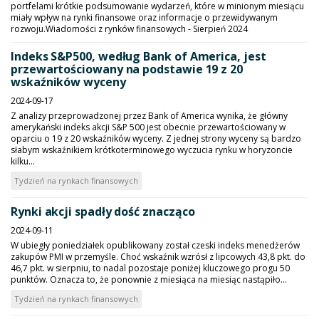
portfelami krótkie podsumowanie wydarzeń, które w minionym miesiącu
miały wpływ na rynki finansowe oraz informacje o przewidywanym
rozwoju.Wiadomości z rynków finansowych - Sierpień 2024
Indeks S&P500, według Bank of America, jest
przewartościowany na podstawie 19 z 20
wskaźników wyceny
2024-09-17
Z analizy przeprowadzonej przez Bank of America wynika, że główny
amerykański indeks akcji S&P 500 jest obecnie przewartościowany w
oparciu o 19 z 20 wskaźników wyceny. Z jednej strony wyceny są bardzo
słabym wskaźnikiem krótkoterminowego wyczucia rynku w horyzoncie
kilku...
Tydzień na rynkach finansowych
Rynki akcji spadły dość znacząco
2024-09-11
W ubiegły poniedziałek opublikowany został czeski indeks menedżerów
zakupów PMI w przemyśle. Choć wskaźnik wzrósł z lipcowych 43,8 pkt. do
46,7 pkt. w sierpniu, to nadal pozostaje poniżej kluczowego progu 50
punktów. Oznacza to, że ponownie z miesiąca na miesiąc nastąpiło...
Tydzień na rynkach finansowych