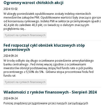
Ogromny wzrost chińskich akcji
2024-10-02
W ubiegły poniedziałek opublikowane zostały indeksy niemieckich
menedżerów zakupów PMI. Opublikowane wartości były znacząco gorsze
od konsensusu rynkowego. Indeks PMI w sektorze przemysłowym spadł z
42,4 pkt do zaledwie 40,3 pkt, co świadczy o dalszym znaczącym
pogłębieniu się...
Tydzień na rynkach finansowych
Fed rozpoczął cykl obniżek kluczowych stóp
procentowych
2024-09-24
W środę odbyło się długo oczekiwane posiedzenie amerykańskiego
banku centralnego . Fed mniej więcej zgodnie z oczekiwaniami
inwestorów obniżył podstawową stopę fed funds rate o pół punktu
procentowego z 5,50% do 5%. Główna stopa procentowa Fedu fed
funds rat
Tydzień na rynkach finansowych
Wiadomości z rynków finansowych - Sierpień 2024
2024-09-24
Poniżej znajdziesz przygotowane przez naszych zarządzających