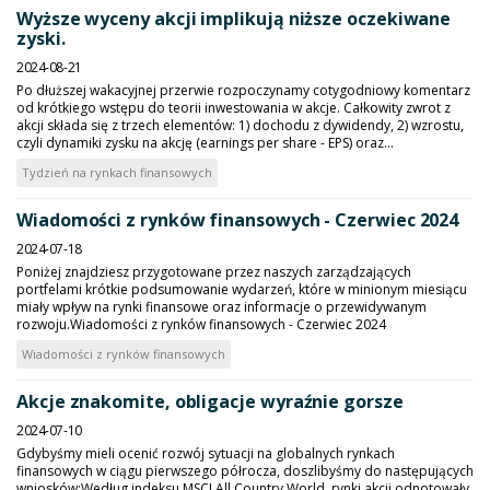
Wyższe wyceny akcji implikują niższe oczekiwane
zyski.
2024-08-21
Po dłuższej wakacyjnej przerwie rozpoczynamy cotygodniowy komentarz
od krótkiego wstępu do teorii inwestowania w akcje. Całkowity zwrot z
akcji składa się z trzech elementów: 1) dochodu z dywidendy, 2) wzrostu,
czyli dynamiki zysku na akcję (earnings per share - EPS) oraz...
Tydzień na rynkach finansowych
Wiadomości z rynków finansowych - Czerwiec 2024
2024-07-18
Poniżej znajdziesz przygotowane przez naszych zarządzających
portfelami krótkie podsumowanie wydarzeń, które w minionym miesiącu
miały wpływ na rynki finansowe oraz informacje o przewidywanym
rozwoju.Wiadomości z rynków finansowych - Czerwiec 2024
Wiadomości z rynków finansowych
Akcje znakomite, obligacje wyraźnie gorsze
2024-07-10
Gdybyśmy mieli ocenić rozwój sytuacji na globalnych rynkach
finansowych w ciągu pierwszego półrocza, doszlibyśmy do następujących
wniosków:Według indeksu MSCI All Country World, rynki akcji odnotowały