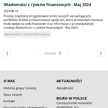
Wiadomości z rynków finansowych - Maj 2024
2024-06-19
Poniżej znajdziesz przygotowane przez naszych zarządzających
portfelami krótkie podsumowanie wydarzeń, które w minionym miesiącu
miały wpływ na rynki finansowe oraz informacje o przewidywanym
rozwoju.Wiadomości z rynków finansowych - Maj 2024
Wiadomości z rynków finansowych
...
...
9
O NAS
AKTUALNOŚCI
Historia grupy Conseq
Aktualności
Nasz zespół
BIURO W POLSCE
Kontakt
Conseq Funds investiční
společnost, a.s.
Dlaczego warto inwestować z