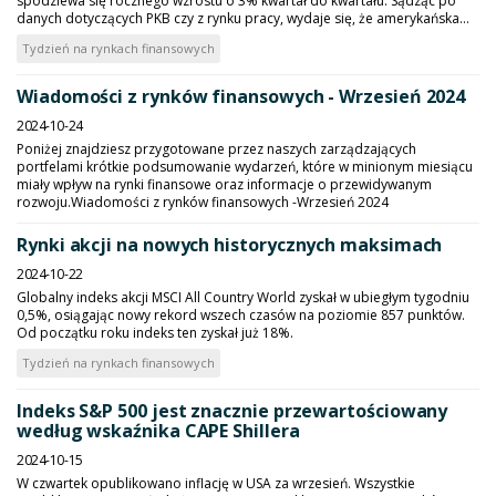
spodziewa się rocznego wzrostu o 3% kwartał do kwartału. Sądząc po
danych dotyczących PKB czy z rynku pracy, wydaje się, że amerykańska...
Tydzień na rynkach finansowych
Wiadomości z rynków finansowych - Wrzesień 2024
2024-10-24
Poniżej znajdziesz przygotowane przez naszych zarządzających
portfelami krótkie podsumowanie wydarzeń, które w minionym miesiącu
miały wpływ na rynki finansowe oraz informacje o przewidywanym
rozwoju.Wiadomości z rynków finansowych -Wrzesień 2024
Rynki akcji na nowych historycznych maksimach
2024-10-22
Globalny indeks akcji MSCI All Country World zyskał w ubiegłym tygodniu
0,5%, osiągając nowy rekord wszech czasów na poziomie 857 punktów.
Od początku roku indeks ten zyskał już 18%.
Tydzień na rynkach finansowych
Indeks S&P 500 jest znacznie przewartościowany
według wskaźnika CAPE Shillera
2024-10-15
W czwartek opublikowano inflację w USA za wrzesień. Wszystkie