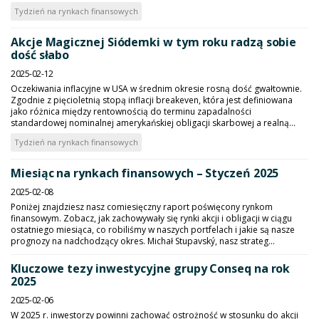
Tydzień na rynkach finansowych
Akcje Magicznej Siódemki w tym roku radzą sobie
dość słabo
2025-02-12
Oczekiwania inflacyjne w USA w średnim okresie rosną dość gwałtownie.
Zgodnie z pięcioletnią stopą inflacji breakeven, która jest definiowana
jako różnica między rentownością do terminu zapadalności
standardowej nominalnej amerykańskiej obligacji skarbowej a realną...
Tydzień na rynkach finansowych
Miesiąc na rynkach finansowych – Styczeń 2025
2025-02-08
Poniżej znajdziesz nasz comiesięczny raport poświęcony rynkom
finansowym. Zobacz, jak zachowywały się rynki akcji i obligacji w ciągu
ostatniego miesiąca, co robiliśmy w naszych portfelach i jakie są nasze
prognozy na nadchodzący okres. Michał Stupavský, nasz strateg...
Kluczowe tezy inwestycyjne grupy Conseq na rok
2025
2025-02-06
W 2025 r. inwestorzy powinni zachować ostrożność w stosunku do akcji