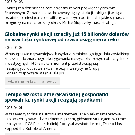
2025-04-08
Poniżej znajdziesz nasz comiesięczny raport poświęcony rynkom
finansowym. Zobacz, jak zachowywały się rynki akcji i obligacji w ciągu
ostatniego miesiąca, co robiliśmy w naszych portfelach i jakie są nasze
prognozy na nadchodzący okres. Michał Stupavský, nasz strateg...
Globalne rynki akcji straciły już 15 bilionów dolarów
na wartości rynkowej od czasu osiągnięcia reko
2025-04-07
W następstwie najważniejszych wydarzeń minionego tygodnia zostaliśmy
zmuszeni do znacznego skorygowania naszych kluczowych obecnych tez
inwestycyjnych, które na ten moment przedstawiają się
następująco:Kluczowe aktualne tezy inwestycyjne Grupy
ConseqRozpoczęta właśnie, ale już...
Tydzień na rynkach finansowych
Tempo wzrostu amerykańskiej gospodarki
spowalnia, rynki akcji reagują spadkami
2025-04-01
W zeszłym tygodniu na stronie internetowej The Market zinteresował
nas obszerny wywiad z Markiem Papicem, głównym strategiem w firmie
analitycznej BCA Research (link). Podtytuł wywiadu brzmi „Trump Has
Popped the Bubble of American...