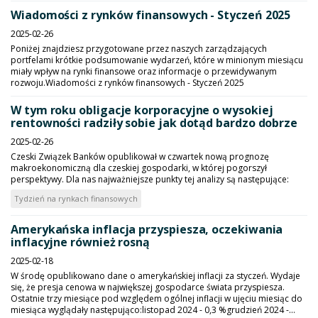
Wiadomości z rynków finansowych - Styczeń 2025
2025-02-26
Poniżej znajdziesz przygotowane przez naszych zarządzających
portfelami krótkie podsumowanie wydarzeń, które w minionym miesiącu
miały wpływ na rynki finansowe oraz informacje o przewidywanym
rozwoju.Wiadomości z rynków finansowych - Styczeń 2025
W tym roku obligacje korporacyjne o wysokiej
rentowności radziły sobie jak dotąd bardzo dobrze
2025-02-26
Czeski Związek Banków opublikował w czwartek nową prognozę
makroekonomiczną dla czeskiej gospodarki, w której pogorszył
perspektywy. Dla nas najważniejsze punkty tej analizy są następujące:
Tydzień na rynkach finansowych
Amerykańska inflacja przyspiesza, oczekiwania
inflacyjne również rosną
2025-02-18
W środę opublikowano dane o amerykańskiej inflacji za styczeń. Wydaje
się, że presja cenowa w największej gospodarce świata przyspiesza.
Ostatnie trzy miesiące pod względem ogólnej inflacji w ujęciu miesiąc do
miesiąca wyglądały następująco:listopad 2024 - 0,3 %grudzień 2024 -...