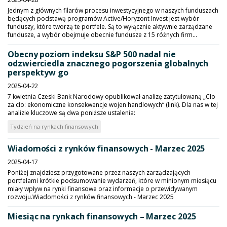
Jednym z głównych filarów procesu inwestycyjnego w naszych funduszach
będących podstawą programów Active/Horyzont Invest jest wybór
funduszy, które tworzą te portfele. Są to wyłącznie aktywnie zarządzane
fundusze, a wybór obejmuje obecnie fundusze z 15 różnych firm...
Obecny poziom indeksu S&P 500 nadal nie
odzwierciedla znacznego pogorszenia globalnych
perspektyw go
2025-04-22
7 kwietnia Czeski Bank Narodowy opublikował analizę zatytułowaną „Cło
za cło: ekonomiczne konsekwencje wojen handlowych“ (link). Dla nas w tej
analizie kluczowe są dwa poniższe ustalenia:
Tydzień na rynkach finansowych
Wiadomości z rynków finansowych - Marzec 2025
2025-04-17
Poniżej znajdziesz przygotowane przez naszych zarządzających
portfelami krótkie podsumowanie wydarzeń, które w minionym miesiącu
miały wpływ na rynki finansowe oraz informacje o przewidywanym
rozwoju.Wiadomości z rynków finansowych - Marzec 2025
Miesiąc na rynkach finansowych – Marzec 2025