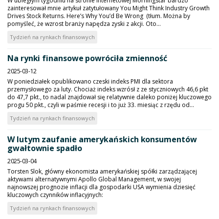
W ubiegłym tygodniu na stronie internetowej Morningstar bardzo
zainteresował mnie artykuł zatytułowany You Might Think Industry Growth
Drives Stock Returns. Here’s Why You’d Be Wrong (tłum. Można by
pomyśleć, że wzrost branży napędza zyski z akcji. Oto...
Tydzień na rynkach finansowych
Na rynki finansowe powróciła zmienność
2025-03-12
W poniedziałek opublikowano czeski indeks PMI dla sektora
przemysłowego za luty. Chociaż indeks wzrósł z ze styczniowych 46,6 pkt
do 47,7 pkt., to nadal znajdował się relatywnie daleko poniżej kluczowego
progu 50 pkt., czyli w paśmie recesji i to już 33. miesiąc z rzędu od...
Tydzień na rynkach finansowych
W lutym zaufanie amerykańskich konsumentów
gwałtownie spadło
2025-03-04
Torsten Slok, główny ekonomista amerykańskiej spółki zarządzającej
aktywami alternatywnymi Apollo Global Management, w swojej
najnowszej prognozie inflacji dla gospodarki USA wymienia dziesięć
kluczowych czynników inflacyjnych:
Tydzień na rynkach finansowych