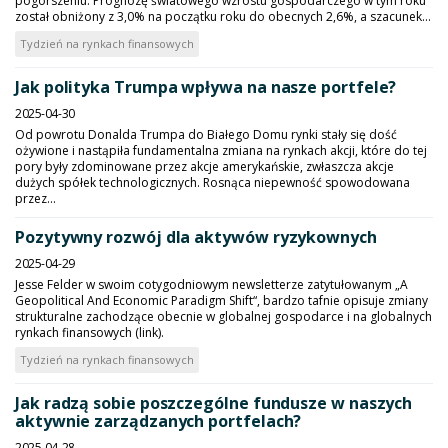
pogorszeniu. Prognozę światowego wzrostu gospodarczego w tym roku
został obniżony z 3,0% na początku roku do obecnych 2,6%, a szacunek...
Tydzień na rynkach finansowych
Jak polityka Trumpa wpływa na nasze portfele?
2025-04-30
Od powrotu Donalda Trumpa do Białego Domu rynki stały się dość
ożywione i nastąpiła fundamentalna zmiana na rynkach akcji, które do tej
pory były zdominowane przez akcje amerykańskie, zwłaszcza akcje
dużych spółek technologicznych. Rosnąca niepewność spowodowana
przez...
Pozytywny rozwój dla aktywów ryzykownych
2025-04-29
Jesse Felder w swoim cotygodniowym newsletterze zatytułowanym „A
Geopolitical And Economic Paradigm Shift“, bardzo tafnie opisuje zmiany
strukturalne zachodzące obecnie w globalnej gospodarce i na globalnych
rynkach finansowych (link).
Tydzień na rynkach finansowych
Jak radzą sobie poszczególne fundusze w naszych
aktywnie zarządzanych portfelach?
2025-04-28