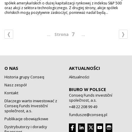
spółek amerykańskich o dużej kapitalizacji rynkowej z indeksu S&P 500
oraz akcji z sektora technologicznego. Z drugiej strony, akcje spółek
chińskich mogą pozytywnie zaskoczyć, ponieważ nadal będą...
...
...
7
O NAS
AKTUALNOŚCI
Historia grupy Conseq
Aktualności
Nasz zespół
BIURO W POLSCE
Kontakt
Conseq Funds investiční
společnost, a.s.
Dlaczego warto inwestować z
Conseq Funds Investiční
+48 22 208 99 49
společnost, a.s.
fundusze@conseq.pl
Publikacje obowiązkowe
Dystrybutorzy i doradcy
finansowi