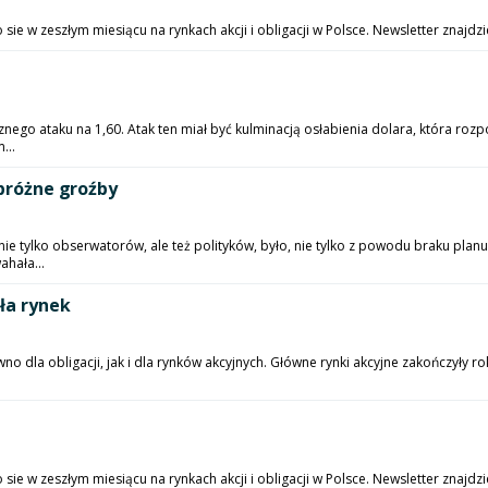
e w zeszłym miesiącu na rynkach akcji i obligacji w Polsce. Newsletter znajdz
cznego ataku na 1,60. Atak ten miał być kulminacją osłabienia dolara, która ro
...
 próżne groźby
ie tylko obserwatorów, ale też polityków, było, nie tylko z powodu braku plan
ahała...
ała rynek
 dla obligacji, jak i dla rynków akcyjnych. Główne rynki akcyjne zakończyły rok 
e w zeszłym miesiącu na rynkach akcji i obligacji w Polsce. Newsletter znajdzi