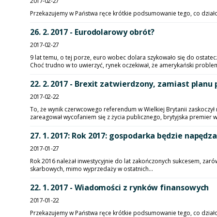
2017-02-27
Przekazujemy w Państwa ręce krótkie podsumowanie tego, co działo si
26. 2. 2017 - Eurodolarowy obrót?
2017-02-27
9 lat temu, o tej porze, euro wobec dolara szykowało się do ostate
Choć trudno w to uwierzyć, rynek oczekiwał, że amerykański problem
22. 2. 2017 - Brexit zatwierdzony, zamiast planu
2017-02-22
To, że wynik czerwcowego referendum w Wielkiej Brytanii zaskoczył n
zareagował wycofaniem się z życia publicznego, brytyjska premier w
27. 1. 2017: Rok 2017: gospodarka będzie napędz
2017-01-27
Rok 2016 należał inwestycyjnie do lat zakończonych sukcesem, zarówno
skarbowych, mimo wyprzedaży w ostatnich...
22. 1. 2017 - Wiadomości z rynków finansowych
2017-01-22
Przekazujemy w Państwa ręce krótkie podsumowanie tego, co działo si