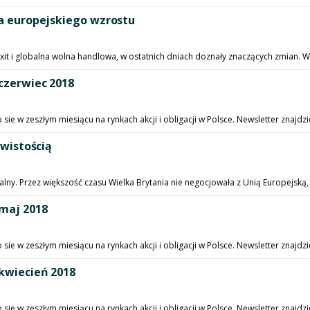
dla europejskiego wzrostu
xit i globalna wolna handlowa, w ostatnich dniach doznały znaczących zmian. 
 czerwiec 2018
e w zeszłym miesiącu na rynkach akcji i obligacji w Polsce. Newsletter znajdzi
ywistością
galny. Przez większość czasu Wielka Brytania nie negocjowała z Unią Europejską,
 maj 2018
e w zeszłym miesiącu na rynkach akcji i obligacji w Polsce. Newsletter znajdz
 kwiecień 2018
e w zeszłym miesiącu na rynkach akcji i obligacji w Polsce. Newsletter znajdz