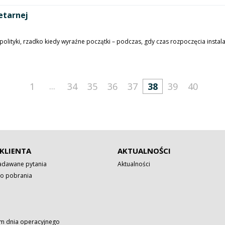
netarnej
ityki, rzadko kiedy wyraźne początki – podczas, gdy czas rozpoczęcia instala
...
1
34
35
36
37
38
39
40
KLIENTA
AKTUALNOŚCI
zadawane pytania
Aktualności
o pobrania
 dnia operacyjnego