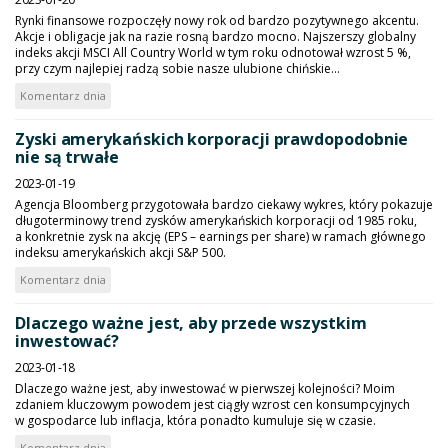
Rynki finansowe rozpoczęły nowy rok od bardzo pozytywnego akcentu.
Akcje i obligacje jak na razie rosną bardzo mocno. Najszerszy globalny
indeks akcji MSCI All Country World w tym roku odnotował wzrost 5 %,
przy czym najlepiej radzą sobie nasze ulubione chińskie...
Komentarz dnia
Zyski amerykańskich korporacji prawdopodobnie
nie są trwałe
2023-01-19
Agencja Bloomberg przygotowała bardzo ciekawy wykres, który pokazuje
długoterminowy trend zysków amerykańskich korporacji od 1985 roku,
a konkretnie zysk na akcję (EPS – earnings per share) w ramach głównego
indeksu amerykańskich akcji S&P 500.
Komentarz dnia
Dlaczego ważne jest, aby przede wszystkim
inwestować?
2023-01-18
Dlaczego ważne jest, aby inwestować w pierwszej kolejności? Moim
zdaniem kluczowym powodem jest ciągły wzrost cen konsumpcyjnych
w gospodarce lub inflacja, która ponadto kumuluje się w czasie.
Komentarz dnia