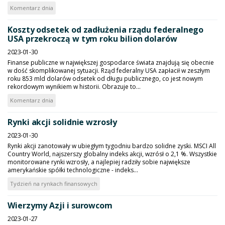
Komentarz dnia
Koszty odsetek od zadłużenia rządu federalnego
USA przekroczą w tym roku bilion dolarów
2023-01-30
Finanse publiczne w największej gospodarce świata znajdują się obecnie
w dość skomplikowanej sytuacji. Rząd federalny USA zapłacił w zeszłym
roku 853 mld dolarów odsetek od długu publicznego, co jest nowym
rekordowym wynikiem w historii. Obrazuje to...
Komentarz dnia
Rynki akcji solidnie wzrosły
2023-01-30
Rynki akcji zanotowały w ubiegłym tygodniu bardzo solidne zyski. MSCI All
Country World, najszerszy globalny indeks akcji, wzrósł o 2,1 %. Wszystkie
monitorowane rynki wzrosły, a najlepiej radziły sobie największe
amerykańskie spółki technologiczne - indeks...
Tydzień na rynkach finansowych
Wierzymy Azji i surowcom
2023-01-27