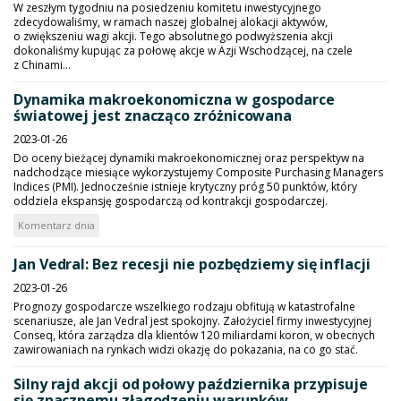
W zeszłym tygodniu na posiedzeniu komitetu inwestycyjnego
zdecydowaliśmy, w ramach naszej globalnej alokacji aktywów,
o zwiększeniu wagi akcji. Tego absolutnego podwyższenia akcji
dokonaliśmy kupując za połowę akcje w Azji Wschodzącej, na czele
z Chinami...
Dynamika makroekonomiczna w gospodarce
światowej jest znacząco zróżnicowana
2023-01-26
Do oceny bieżącej dynamiki makroekonomicznej oraz perspektyw na
nadchodzące miesiące wykorzystujemy Composite Purchasing Managers
Indices (PMI). Jednocześnie istnieje krytyczny próg 50 punktów, który
oddziela ekspansję gospodarczą od kontrakcji gospodarczej.
Komentarz dnia
Jan Vedral: Bez recesji nie pozbędziemy się inflacji
2023-01-26
Prognozy gospodarcze wszelkiego rodzaju obfitują w katastrofalne
scenariusze, ale Jan Vedral jest spokojny. Założyciel firmy inwestycyjnej
Conseq, która zarządza dla klientów 120 miliardami koron, w obecnych
zawirowaniach na rynkach widzi okazję do pokazania, na co go stać.
Silny rajd akcji od połowy października przypisuje
się znacznemu złagodzeniu warunków