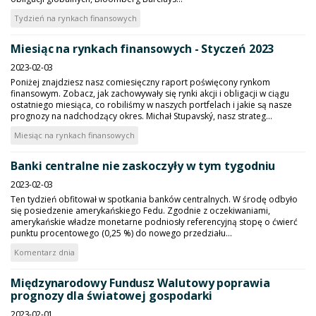
Tydzień na rynkach finansowych
Miesiąc na rynkach finansowych - Styczeń 2023
2023-02-03
Poniżej znajdziesz nasz comiesięczny raport poświęcony rynkom
finansowym. Zobacz, jak zachowywały się rynki akcji i obligacji w ciągu
ostatniego miesiąca, co robiliśmy w naszych portfelach i jakie są nasze
prognozy na nadchodzący okres. Michał Stupavský, nasz strateg...
Miesiąc na rynkach finansowych
Banki centralne nie zaskoczyły w tym tygodniu
2023-02-03
Ten tydzień obfitował w spotkania banków centralnych. W środę odbyło
się posiedzenie amerykańskiego Fedu. Zgodnie z oczekiwaniami,
amerykańskie władze monetarne podniosły referencyjną stopę o ćwierć
punktu procentowego (0,25 %) do nowego przedziału...
Komentarz dnia
Międzynarodowy Fundusz Walutowy poprawia
prognozy dla światowej gospodarki
2023-02-01