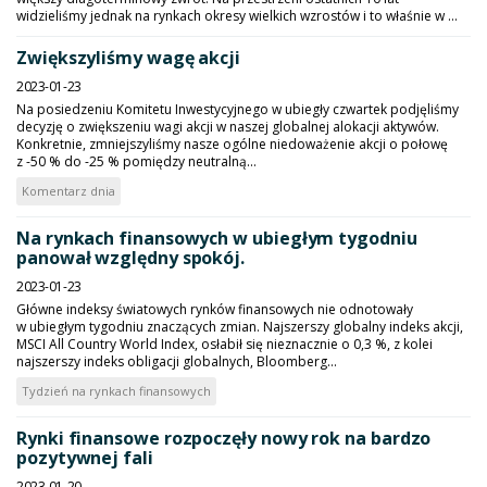
widzieliśmy jednak na rynkach okresy wielkich wzrostów i to właśnie w ...
Zwiększyliśmy wagę akcji
2023-01-23
Na posiedzeniu Komitetu Inwestycyjnego w ubiegły czwartek podjęliśmy
decyzję o zwiększeniu wagi akcji w naszej globalnej alokacji aktywów.
Konkretnie, zmniejszyliśmy nasze ogólne niedoważenie akcji o połowę
z -50 % do -25 % pomiędzy neutralną...
Komentarz dnia
Na rynkach finansowych w ubiegłym tygodniu
panował względny spokój.
2023-01-23
Główne indeksy światowych rynków finansowych nie odnotowały
w ubiegłym tygodniu znaczących zmian. Najszerszy globalny indeks akcji,
MSCI All Country World Index, osłabił się nieznacznie o 0,3 %, z kolei
najszerszy indeks obligacji globalnych, Bloomberg...
Tydzień na rynkach finansowych
Rynki finansowe rozpoczęły nowy rok na bardzo
pozytywnej fali
2023-01-20