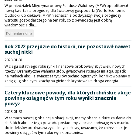
W poniedziałek Międzynarodowy Fundusz Walutowy (MFW) opublikował
nową kwartalną prognozę dla światowej gospodarki (World Economic
Outlook). Co ciekawe, MFW nieznacznie podwyższył swoje prognozy
wzrostu gospodarczego na ten rok, co z pewnością jest dobrą
wiadomością dla...
Komentarz dnia
Rok 2022 przejdzie do historii, nie pozostawił nawet
suchej nitki
2023-01-31
W ciągu ostatniego roku rynki finansowe próbowały zbyt wielu nowych
rzeczy. Dramatyczne wahania stóp, gwałtownie rosnąca inflacja, spadki
na rynkach akcji, a zwłaszcza tytułów technologicznych, konflikt wojenny o
zasięgu globalnym, krachy na giełdach kryptowalut, droga energia...
Cztery kluczowe powody, dla których chińskie akcje
powinny osiągnąć w tym roku wyniki znacznie
powyż
2023-01-31
W ramach naszej globalnej alokacji akcji, mamy obecnie duże zaufanie do
chińskich akcji i z tego powodu posiadamy znaczną nadwagę w stosunku
do indeksów porównawczych. Innymi słowy, uważamy, że chińskie akcje
powinny osiągać w tym roku wyniki znacznie...