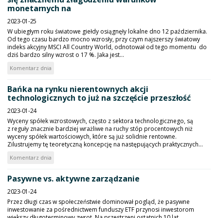
monetarnych na
2023-01-25
W ubiegłym roku światowe giełdy osiągnęły lokalne dno 12 października.
Od tego czasu bardzo mocno wzrosły, przy czym najszerszy światowy
indeks akcyjny MSCI All Country World, odnotował od tego momentu do
dziś bardzo silny wzrost o 17 %. Jaka jest...
Komentarz dnia
Bańka na rynku nierentownych akcji
technologicznych to już na szczęście przeszłość
2023-01-24
Wyceny spółek wzrostowych, często z sektora technologicznego, są
z reguły znacznie bardziej wrażliwe na ruchy stóp procentowych niż
wyceny spółek wartościowych, które są już solidnie rentowne.
Zilustrujemy tę teoretyczną koncepcję na następujących praktycznych...
Komentarz dnia
Pasywne vs. aktywne zarządzanie
2023-01-24
Przez długi czas w społeczeństwie dominował pogląd, że pasywne
inwestowanie za pośrednictwem funduszy ETF przynosi inwestorom
większy długoterminowy zwrot. Na przestrzeni ostatnich 10 lat