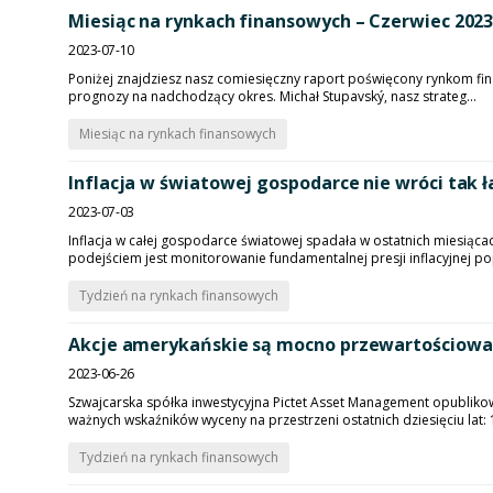
Miesiąc na rynkach finansowych – Czerwiec 202
2023-07-10
Poniżej znajdziesz nasz comiesięczny raport poświęcony rynkom finan
prognozy na nadchodzący okres. Michał Stupavský, nasz strateg...
Miesiąc na rynkach finansowych
Inflacja w światowej gospodarce nie wróci tak 
2023-07-03
Inflacja w całej gospodarce światowej spadała w ostatnich miesiącac
podejściem jest monitorowanie fundamentalnej presji inflacyjnej pop
Tydzień na rynkach finansowych
Akcje amerykańskie są mocno przewartościowan
2023-06-26
Szwajcarska spółka inwestycyjna Pictet Asset Management opublik
ważnych wskaźników wyceny na przestrzeni ostatnich dziesięciu lat: 1)
Tydzień na rynkach finansowych