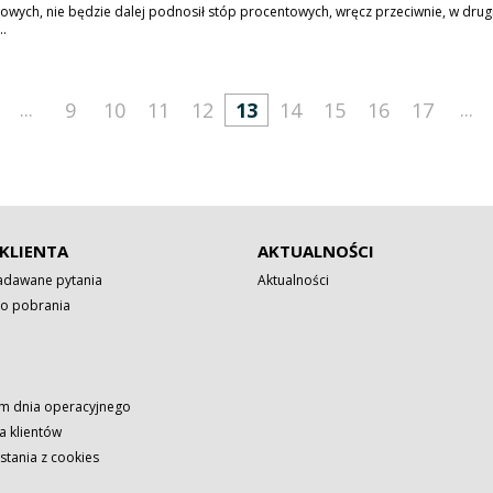
owych, nie będzie dalej podnosił stóp procentowych, wręcz przeciwnie, w drugi
..
...
...
9
10
11
12
13
14
15
16
17
KLIENTA
AKTUALNOŚCI
zadawane pytania
Aktualności
o pobrania
 dnia operacyjnego
a klientów
stania z cookies