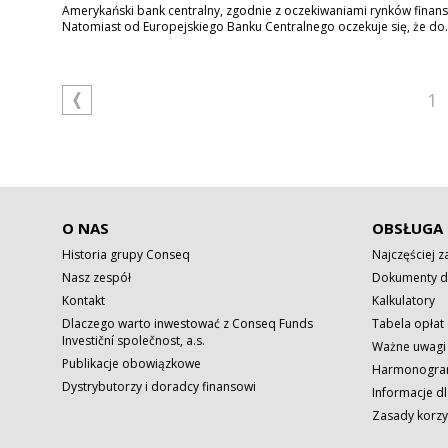
Amerykański bank centralny, zgodnie z oczekiwaniami rynków finans
Natomiast od Europejskiego Banku Centralnego oczekuje się, że do.
1
O NAS
OBSŁUGA 
Historia grupy Conseq
Najczęściej 
Nasz zespół
Dokumenty d
Kontakt
Kalkulatory
Dlaczego warto inwestować z Conseq Funds
Tabela opłat
Investiční společnost, a.s.
Ważne uwagi
Publikacje obowiązkowe
Harmonogram
Dystrybutorzy i doradcy finansowi
Informacje dl
Zasady korzy