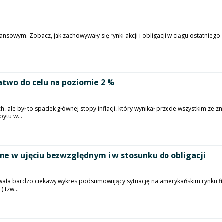
3
sowym. Zobacz, jak zachowywały się rynki akcji i obligacji w ciągu ostatniego m
łatwo do celu na poziomie 2 %
h, ale był to spadek głównej stopy inflacji, który wynikał przede wszystkim ze
ytu w...
e w ujęciu bezwzględnym i w stosunku do obligacji
owała bardzo ciekawy wykres podsumowujący sytuację na amerykańskim rynku f
 tzw...