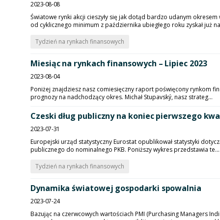
2023-08-08
Światowe rynki akcji cieszyły się jak dotąd bardzo udanym okresem 
od cyklicznego minimum z października ubiegłego roku zyskał już na.
Tydzień na rynkach finansowych
Miesiąc na rynkach finansowych – Lipiec 2023
2023-08-04
Poniżej znajdziesz nasz comiesięczny raport poświęcony rynkom finan
prognozy na nadchodzący okres. Michał Stupavský, nasz strateg...
Czeski dług publiczny na koniec pierwszego kwa
2023-07-31
Europejski urząd statystyczny Eurostat opublikował statystyki dot
publicznego do nominalnego PKB. Poniższy wykres przedstawia te...
Tydzień na rynkach finansowych
Dynamika światowej gospodarki spowalnia
2023-07-24
Bazując na czerwcowych wartościach PMI (Purchasing Managers Indi