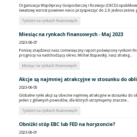
Organizacja Współpracy Gospodarczej i Rozwoju (OECD) opublikow
światowy wzrost powinien nieco przyspieszyć do 2,9. Jednocześnie g
Tydzień na rynkach finansowych
Miesiąc na rynkach finansowych - Maj 2023
2023-06-07
Poniżej znajdziesz nasz comiesięczny raport poświęcony rynkom finan
prognozy na nadchodzący okres. Michał Stupavský, nasz strateg...
Miesiąc na rynkach finansowych
Akcje są najmniej atrakcyjne w stosunku do oblig
2023-06-05
Globalne rynki akcji są obecnie najmniej atrakcyjne w stosunku do o
jeden z głównych powodów, dla których utrzymujemy znaczne...
Tydzień na rynkach finansowych
Obniżki stóp EBC lub FED na horyzoncie?
2023-06-01