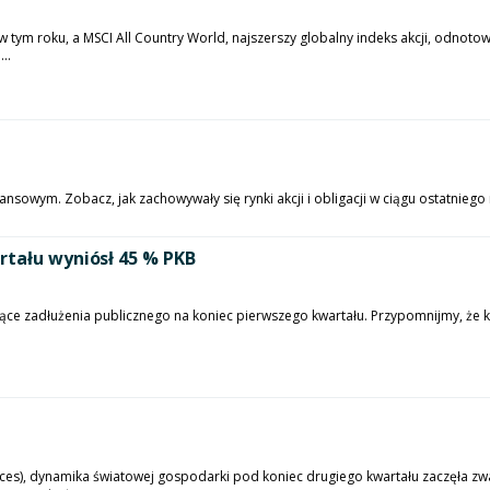
w tym roku, a MSCI All Country World, najszerszy globalny indeks akcji, odnot
..
sowym. Zobacz, jak zachowywały się rynki akcji i obligacji w ciągu ostatniego m
rtału wyniósł 45 % PKB
yczące zadłużenia publicznego na koniec pierwszego kwartału. Przypomnijmy, że
ces), dynamika światowej gospodarki pod koniec drugiego kwartału zaczęła zw