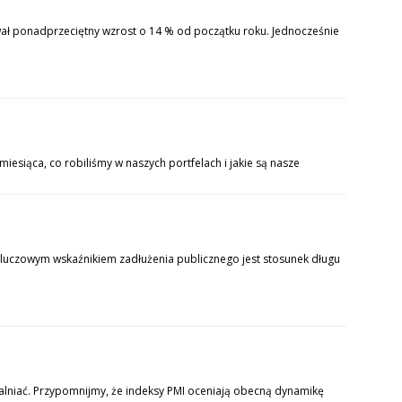
ował ponadprzeciętny wzrost o 14 % od początku roku. Jednocześnie
iesiąca, co robiliśmy w naszych portfelach i jakie są nasze
 kluczowym wskaźnikiem zadłużenia publicznego jest stosunek długu
alniać. Przypomnijmy, że indeksy PMI oceniają obecną dynamikę