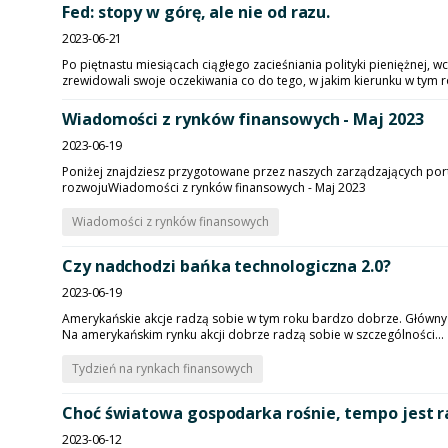
Fed: stopy w górę, ale nie od razu.
2023-06-21
Po piętnastu miesiącach ciągłego zacieśniania polityki pieniężnej, 
zrewidowali swoje oczekiwania co do tego, w jakim kierunku w tym ro
Wiadomości z rynków finansowych - Maj 2023
2023-06-19
Poniżej znajdziesz przygotowane przez naszych zarządzających po
rozwojuWiadomości z rynków finansowych - Maj 2023
Wiadomości z rynków finansowych
Czy nadchodzi bańka technologiczna 2.0?
2023-06-19
Amerykańskie akcje radzą sobie w tym roku bardzo dobrze. Główny i
Na amerykańskim rynku akcji dobrze radzą sobie w szczególności...
Tydzień na rynkach finansowych
Choć światowa gospodarka rośnie, tempo jest ra
2023-06-12