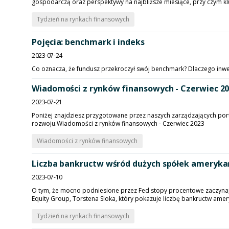
gospodarczą oraz perspektywy na najbliższe miesiące, przy czym klu
Tydzień na rynkach finansowych
Pojęcia: benchmark i indeks
2023-07-24
Co oznacza, że fundusz przekroczył swój benchmark? Dlaczego inwe
Wiadomości z rynków finansowych - Czerwiec 2
2023-07-21
Poniżej znajdziesz przygotowane przez naszych zarządzających po
rozwoju.Wiadomości z rynków finansowych - Czerwiec 2023
Wiadomości z rynków finansowych
Liczba bankructw wśród dużych spółek ameryka
2023-07-10
O tym, że mocno podniesione przez Fed stopy procentowe zaczynaj
Equity Group, Torstena Sloka, który pokazuje liczbę bankructw amery
Tydzień na rynkach finansowych