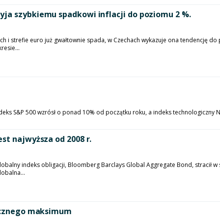
yja szybkiemu spadkowi inflacji do poziomu 2 %.
 i strefie euro już gwałtownie spada, w Czechach wykazuje ona tendencję do
esie...
. Indeks S&P 500 wzrósł o ponad 10% od początku roku, a indeks technologiczny 
st najwyższa od 2008 r.
globalny indeks obligacji, Bloomberg Barclays Global Aggregate Bond, stracił w
obalna...
orycznego maksimum