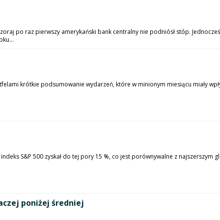
wczoraj po raz pierwszy amerykański bank centralny nie podniósł stóp. Jednocze
ku...
rtfelami krótkie podsumowanie wydarzeń, które w minionym miesiącu miały wpł
ndeks S&P 500 zyskał do tej pory 15 %, co jest porównywalne z najszerszym glo
czej poniżej średniej