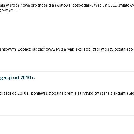
ała w środę nową prognozę dla światowej gospodarki. Według OECD światowy 
łównym i...
sowym. Zobacz, jak zachowywały się rynki akcji i obligacji w ciągu ostatniego m
acji od 2010 r.
bligacji od 2010 r., ponieważ globalna premia za ryzyko związane z akcjami (Glo