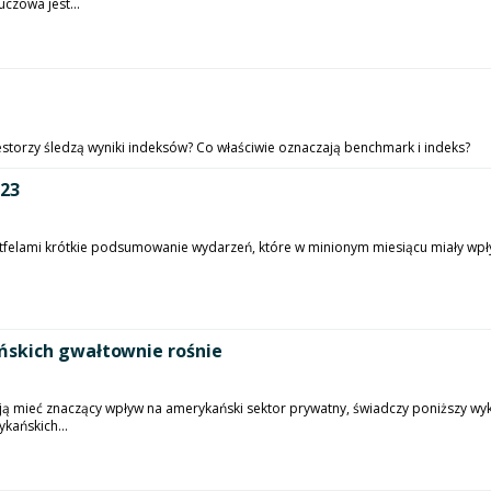
czowa jest...
storzy śledzą wyniki indeksów? Co właściwie oznaczają benchmark i indeks?
023
rtfelami krótkie podsumowanie wydarzeń, które w minionym miesiącu miały wpł
ńskich gwałtownie rośnie
ą mieć znaczący wpływ na amerykański sektor prywatny, świadczy poniższy wy
kańskich...