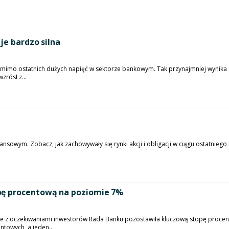
je bardzo silna
mimo ostatnich dużych napięć w sektorze bankowym. Tak przynajmniej wynika
rósł z...
sowym. Zobacz, jak zachowywały się rynki akcji i obligacji w ciągu ostatniego m
pę procentową na poziomie 7%
e z oczekiwaniami inwestorów Rada Banku pozostawiła kluczową stopę procen
towych, a jeden...