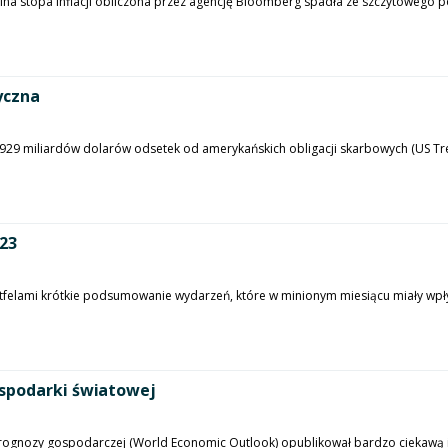
obalna stopa inflacji obliczona przez agencję Bloomberg spadła ze szczytowego
yczna
929 miliardów dolarów odsetek od amerykańskich obligacji skarbowych (US Trea
023
rtfelami krótkie podsumowanie wydarzeń, które w minionym miesiącu miały wp
ospodarki światowej
ognozy gospodarczej (World Economic Outlook) opublikował bardzo ciekawą i