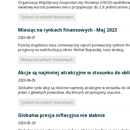
Organizacja Współpracy Gospodarczej i Rozwoju (OECD) opublikow
światowy wzrost powinien nieco przyspieszyć do 2,9. Jednocześnie g
Tydzień na rynkach finansowych
Miesiąc na rynkach finansowych - Maj 2023
2023-06-07
Poniżej znajdziesz nasz comiesięczny raport poświęcony rynkom finan
prognozy na nadchodzący okres. Michał Stupavský, nasz strateg...
Miesiąc na rynkach finansowych
Akcje są najmniej atrakcyjne w stosunku do oblig
2023-06-05
Globalne rynki akcji są obecnie najmniej atrakcyjne w stosunku do o
jeden z głównych powodów, dla których utrzymujemy znaczne...
Tydzień na rynkach finansowych
Globalna presja inflacyjna nie słabnie
2023-05-29