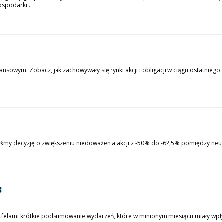
spodarki...
sowym. Zobacz, jak zachowywały się rynki akcji i obligacji w ciągu ostatniego m
śmy decyzję o zwiększeniu niedoważenia akcji z -50% do -62,5% pomiędzy neutr
3
rtfelami krótkie podsumowanie wydarzeń, które w minionym miesiącu miały wpł