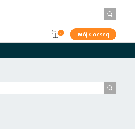
Mój Conseq
0