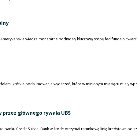
olny
. Amerykańskie władze monetarne podniosły kluczową stopę fed funds o ćwie
rtfelami krótkie podsumowanie wydarzeń, które w minionym miesiącu miały wpł
ty przez głównego rywala UBS
 banku Credit Suisse. Bank w środę otrzymał ratunkową linię kredytową od sz
.