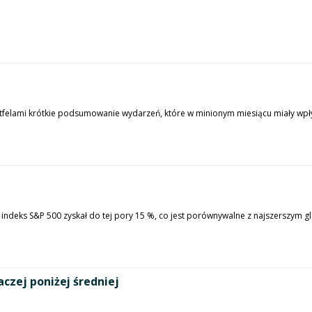
rtfelami krótkie podsumowanie wydarzeń, które w minionym miesiącu miały wpł
ndeks S&P 500 zyskał do tej pory 15 %, co jest porównywalne z najszerszym glo
czej poniżej średniej