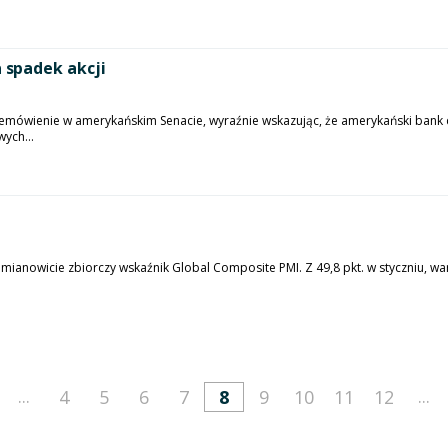
spadek akcji
zemówienie w amerykańskim Senacie, wyraźnie wskazując, że amerykański bank 
ych...
ianowicie zbiorczy wskaźnik Global Composite PMI. Z 49,8 pkt. w styczniu, wart
...
...
4
5
6
7
8
9
10
11
12