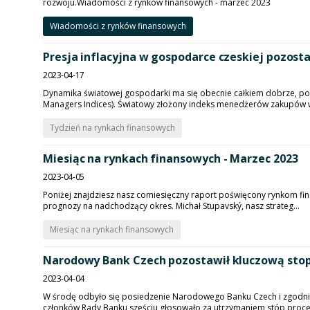
rozwoju.Wiadomości z rynków finansowych - marzec 2023
Wiadomości z rynków finansowych
Presja inflacyjna w gospodarce czeskiej pozosta
2023-04-17
Dynamika światowej gospodarki ma się obecnie całkiem dobrze, po
Managers Indices). Światowy złożony indeks menedżerów zakupów wz
Tydzień na rynkach finansowych
Miesiąc na rynkach finansowych - Marzec 2023
2023-04-05
Poniżej znajdziesz nasz comiesięczny raport poświęcony rynkom finan
prognozy na nadchodzący okres. Michał Stupavský, nasz strateg...
Miesiąc na rynkach finansowych
Narodowy Bank Czech pozostawił kluczową sto
2023-04-04
W środę odbyło się posiedzenie Narodowego Banku Czech i zgodni
członków Rady Banku sześciu głosowało za utrzymaniem stóp procen