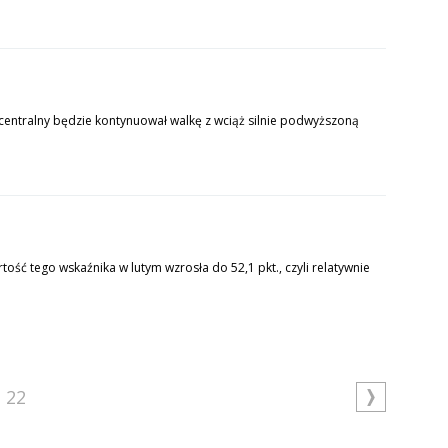
centralny będzie kontynuował walkę z wciąż silnie podwyższoną
ość tego wskaźnika w lutym wzrosła do 52,1 pkt., czyli relatywnie
22