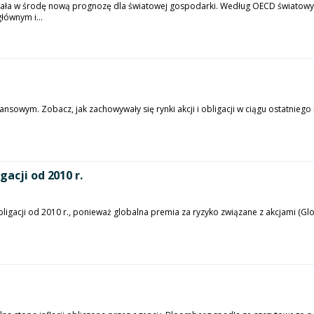
ała w środę nową prognozę dla światowej gospodarki. Według OECD światowy 
łównym i...
sowym. Zobacz, jak zachowywały się rynki akcji i obligacji w ciągu ostatniego m
acji od 2010 r.
bligacji od 2010 r., ponieważ globalna premia za ryzyko związane z akcjami (Glo