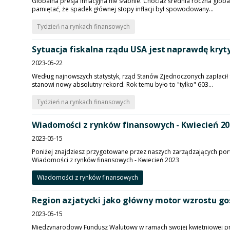
Globalna presja inflacyjna nie słabnie. Chociaż średnia roczna gl
pamiętać, że spadek głównej stopy inflacji był spowodowany...
Tydzień na rynkach finansowych
Sytuacja fiskalna rządu USA jest naprawdę kryt
2023-05-22
Według najnowszych statystyk, rząd Stanów Zjednoczonych zapłacił 
stanowi nowy absolutny rekord. Rok temu było to "tylko" 603...
Tydzień na rynkach finansowych
Wiadomości z rynków finansowych - Kwiecień 2
2023-05-15
Poniżej znajdziesz przygotowane przez naszych zarządzających po
Wiadomości z rynków finansowych - Kwiecień 2023
Wiadomości z rynków finansowych
Region azjatycki jako główny motor wzrostu g
2023-05-15
Międzynarodowy Fundusz Walutowy w ramach swojej kwietniowej pr