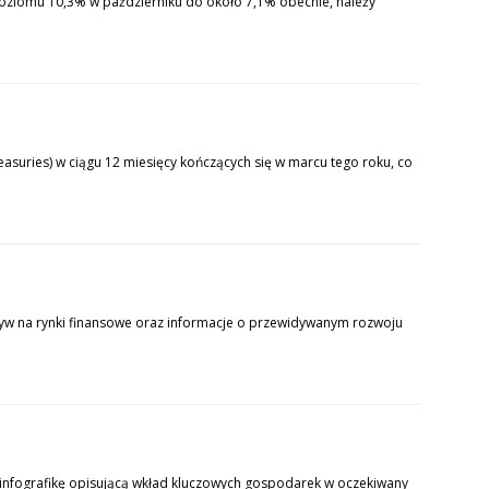
 poziomu 10,3% w październiku do około 7,1% obecnie, należy
suries) w ciągu 12 miesięcy kończących się w marcu tego roku, co
ływ na rynki finansowe oraz informacje o przewidywanym rozwoju
nfografikę opisującą wkład kluczowych gospodarek w oczekiwany