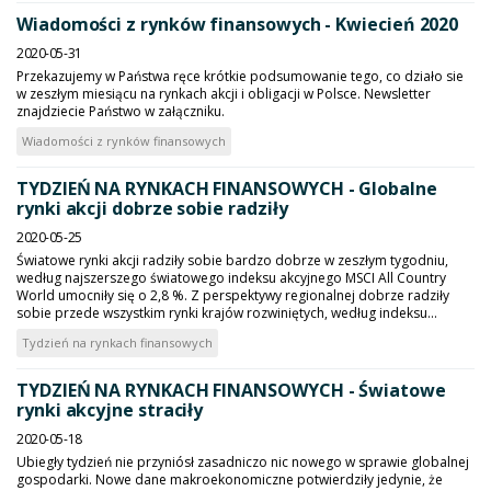
Wiadomości z rynków finansowych - Kwiecień 2020
2020-05-31
Przekazujemy w Państwa ręce krótkie podsumowanie tego, co działo sie
w zeszłym miesiącu na rynkach akcji i obligacji w Polsce. Newsletter
znajdziecie Państwo w załączniku.
Wiadomości z rynków finansowych
TYDZIEŃ NA RYNKACH FINANSOWYCH - Globalne
rynki akcji dobrze sobie radziły
2020-05-25
Światowe rynki akcji radziły sobie bardzo dobrze w zeszłym tygodniu,
według najszerszego światowego indeksu akcyjnego MSCI All Country
World umocniły się o 2,8 %. Z perspektywy regionalnej dobrze radziły
sobie przede wszystkim rynki krajów rozwiniętych, według indeksu...
Tydzień na rynkach finansowych
TYDZIEŃ NA RYNKACH FINANSOWYCH - Światowe
rynki akcyjne straciły
2020-05-18
Ubiegły tydzień nie przyniósł zasadniczo nic nowego w sprawie globalnej
gospodarki. Nowe dane makroekonomiczne potwierdziły jedynie, że