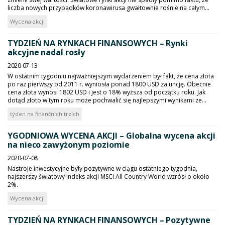
liczba nowych przypadków koronawirusa gwałtownie rośnie na całym...
Wycena akcji
TYDZIEŃ NA RYNKACH FINANSOWYCH – Rynki
akcyjne nadal rosły
2020-07-13
W ostatnim tygodniu najważniejszym wydarzeniem był fakt, że cena złota
po raz pierwszy od 2011 r. wyniosła ponad 1800 USD za uncję. Obecnie
cena złota wynosi 1802 USD i jest o 18% wyższa od początku roku. Jak
dotąd złoto w tym roku może pochwalić się najlepszymi wynikami ze...
týden na finančních trzích
YGODNIOWA WYCENA AKCJI – Globalna wycena akcji
na nieco zawyżonym poziomie
2020-07-08
Nastroje inwestycyjne były pozytywne w ciągu ostatniego tygodnia,
najszerszy światowy indeks akcji MSCI All Country World wzrósł o około
2%.
Wycena akcji
TYDZIEŃ NA RYNKACH FINANSOWYCH – Pozytywne