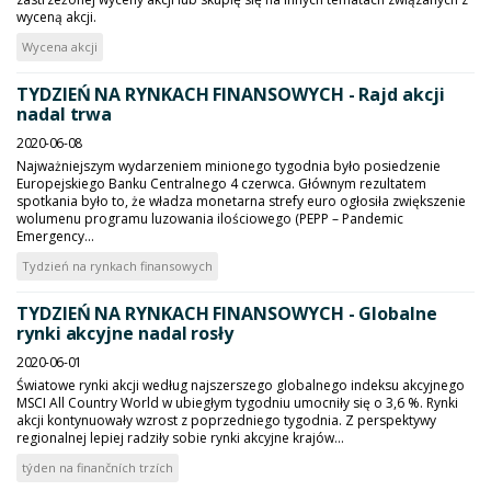
wyceną akcji.
Wycena akcji
TYDZIEŃ NA RYNKACH FINANSOWYCH - Rajd akcji
nadal trwa
2020-06-08
Najważniejszym wydarzeniem minionego tygodnia było posiedzenie
Europejskiego Banku Centralnego 4 czerwca. Głównym rezultatem
spotkania było to, że władza monetarna strefy euro ogłosiła zwiększenie
wolumenu programu luzowania ilościowego (PEPP – Pandemic
Emergency...
Tydzień na rynkach finansowych
TYDZIEŃ NA RYNKACH FINANSOWYCH - Globalne
rynki akcyjne nadal rosły
2020-06-01
Światowe rynki akcji według najszerszego globalnego indeksu akcyjnego
MSCI All Country World w ubiegłym tygodniu umocniły się o 3,6 %. Rynki
akcji kontynuowały wzrost z poprzedniego tygodnia. Z perspektywy
regionalnej lepiej radziły sobie rynki akcyjne krajów...
týden na finančních trzích