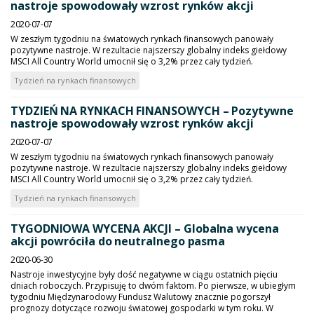
nastroje spowodowały wzrost rynków akcji
2020-07-07
W zeszłym tygodniu na światowych rynkach finansowych panowały
pozytywne nastroje. W rezultacie najszerszy globalny indeks giełdowy
MSCI All Country World umocnił się o 3,2% przez cały tydzień.
Tydzień na rynkach finansowych
TYDZIEŃ NA RYNKACH FINANSOWYCH – Pozytywne
nastroje spowodowały wzrost rynków akcji
2020-07-07
W zeszłym tygodniu na światowych rynkach finansowych panowały
pozytywne nastroje. W rezultacie najszerszy globalny indeks giełdowy
MSCI All Country World umocnił się o 3,2% przez cały tydzień.
Tydzień na rynkach finansowych
TYGODNIOWA WYCENA AKCJI – Globalna wycena
akcji powróciła do neutralnego pasma
2020-06-30
Nastroje inwestycyjne były dość negatywne w ciągu ostatnich pięciu
dniach roboczych. Przypisuję to dwóm faktom. Po pierwsze, w ubiegłym
tygodniu Międzynarodowy Fundusz Walutowy znacznie pogorszył
prognozy dotyczące rozwoju światowej gospodarki w tym roku. W