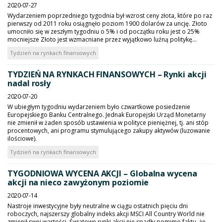
2020-07-27
Wydarzeniem poprzedniego tygodnia był wzrost ceny złota, które po raz
pierwszy od 2011 roku osiągnęło poziom 1900 dolarów za uncję. Złoto
umocniło się w zeszłym tygodniu o 5% i od początku roku jest o 25%
mocniejsze Złoto jest wzmacniane przez wyjątkowo luźną politykę...
Tydzień na rynkach finansowych
TYDZIEŃ NA RYNKACH FINANSOWYCH – Rynki akcji
nadal rosły
2020-07-20
W ubiegłym tygodniu wydarzeniem było czwartkowe posiedzenie
Europejskiego Banku Centralnego. Jednak Europejski Urząd Monetarny
nie zmienił w żaden sposób ustawienia w polityce pieniężnej, tj. ani stóp
procentowych, ani programu stymulującego zakupy aktywów (luzowanie
ilościowe).
Tydzień na rynkach finansowych
TYGODNIOWA WYCENA AKCJI – Globalna wycena
akcji na nieco zawyżonym poziomie
2020-07-14
Nastroje inwestycyjne były neutralne w ciągu ostatnich pięciu dni
roboczych, najszerszy globalny indeks akcji MSCI All Country World nie
zmienił swej wartości. Światowe rynki akcji nie spadły pomimo faktu, że