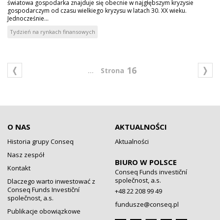
światowa gospodarka znajduje się obecnie w najgłębszym kryzysie
gospodarczym od czasu wielkiego kryzysu w latach 30. XX wieku.
Jednocześnie...
Tydzień na rynkach finansowych
...
16
O NAS
AKTUALNOŚCI
Historia grupy Conseq
Aktualności
Nasz zespół
BIURO W POLSCE
Kontakt
Conseq Funds investiční
společnost, a.s.
Dlaczego warto inwestować z
Conseq Funds Investiční
+48 22 208 99 49
společnost, a.s.
fundusze@conseq.pl
Publikacje obowiązkowe