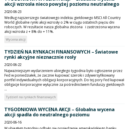
akcji wzrosła nieco powyżej poziomu neutralnego
2020-06-23
Według najszerszego światowego indeksu giełdowego MSCI All Country
World globalne rynki akcji wzrosły o 2% w ciągu ostatnich pięciu dni
roboczych. W rezultacie nasza globalna złożona i zastrzeżona wycena
akcji wzrosła z + 8% do + 11%.
Wycena akcji
TYDZIEŃ NA RYNKACH FINANSOWYCH – Światowe
rynki akcyjne nieznacznie rosły
2020-06-22
Najważniejszym wydarzeniem ubiegłego tygodnia było ogłoszenie przez
Fed w poniedziałek, że zacznie kupować szeroki i zdywersyfikowany
portfel indywidualnych obligacji korporacyjnych. Do tej pory Fed kupował
obligacje korporacyjne wyłącznie za pośrednictwem funduszy giełdowych
...
Tydzień na rynkach finansowych
TYGODNIOWA WYCENA AKCJI – Globalna wycena
akcji spadła do neutralnego poziomu
2020-06-16
W ubiegłym tygodniu odbyło się posiedzenie amerykańskiego banku