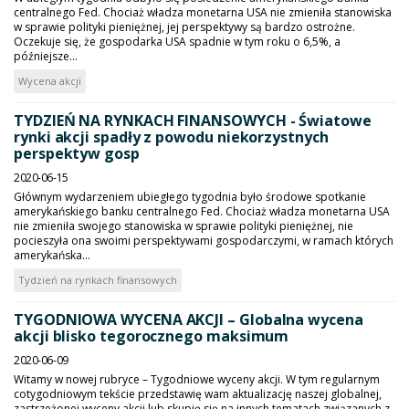
centralnego Fed. Chociaż władza monetarna USA nie zmieniła stanowiska
w sprawie polityki pieniężnej, jej perspektywy są bardzo ostrożne.
Oczekuje się, że gospodarka USA spadnie w tym roku o 6,5%, a
późniejsze...
Wycena akcji
TYDZIEŃ NA RYNKACH FINANSOWYCH - Światowe
rynki akcji spadły z powodu niekorzystnych
perspektyw gosp
2020-06-15
Głównym wydarzeniem ubiegłego tygodnia było środowe spotkanie
amerykańskiego banku centralnego Fed. Chociaż władza monetarna USA
nie zmieniła swojego stanowiska w sprawie polityki pieniężnej, nie
pocieszyła ona swoimi perspektywami gospodarczymi, w ramach których
amerykańska...
Tydzień na rynkach finansowych
TYGODNIOWA WYCENA AKCJI – Globalna wycena
akcji blisko tegorocznego maksimum
2020-06-09
Witamy w nowej rubryce – Tygodniowe wyceny akcji. W tym regularnym
cotygodniowym tekście przedstawię wam aktualizację naszej globalnej,
zastrzeżonej wyceny akcji lub skupię się na innych tematach związanych z