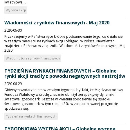
kwietniowej...
Wycena akcji
Wiadomości z rynków finansowych - Maj 2020
2020-06-30
Przekazujemy w Państwa ręce krótkie podsumowanie tego, co działo sie
w zeszłym miesiącu na rynkach akcji i obligacji w Polsce. Newsletter
znajdziecie Państwo w załączniku.Wiadomości z rynków finansowych - Maj
2020
Wiadomości z rynków finansowych
TYDZIEŃ NA RYNKACH FINANSOWYCH – Globalne
rynki akcji traciły z powodu negatywnych nastrojów
2020-06-29
Głównym wydarzeniem w zeszłym tygodniu był fakt, że Międzynarodowy
Fundusz Walutowy w środę znacznie obniżył perspektywy dynamiki
światowej gospodarki. Jeszcze w kwietniu spodziewał się spadku
światowej gospodarki w tym roku o 3%, w zaktualizowanej prognozie
spodziewa się...
Tydzień na rynkach finansowych
TYGODNIOWA WYCENA AKCJI – Globalna wycena