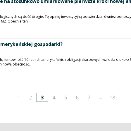
ie na stosunkowo umiarkowane pierwsze kroki nowej a
gicznych są dość drogie. Tę opinię inwestycyjną potwierdza również poniższy
2. Obecnie ten...
 amerykańskiej gospodarki?
ych, rentowność 10-letnich amerykańskich obligacji skarbowych wzrosła o oko
minową obecność...
...
1
2
3
4
5
6
7
18