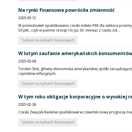
Na rynki finansowe powróciła zmienność
2025-03-12
W poniedziałek opublikowano czeski indeks PMI dla sektora przemysł
50 pkt., czyli w paśmie recesji i to już 33. miesiąc z rzędu od...
Tydzień na rynkach finansowych
W lutym zaufanie amerykańskich konsumentów
2025-03-04
Torsten Slok, główny ekonomista amerykańskiej spółki zarządzające
czynników inflacyjnych:
Tydzień na rynkach finansowych
W tym roku obligacje korporacyjne o wysokiej r
2025-02-26
Czeski Związek Banków opublikował w czwartek nową prognozę makro
Tydzień na rynkach finansowych