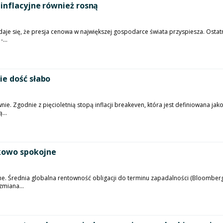
inflacyjne również rosną
aje się, że presja cenowa w największej gospodarce świata przyspiesza. Ostatn
...
ie dość słabo
ie. Zgodnie z pięcioletnią stopą inflacji breakeven, która jest definiowana j
...
nkowo spokojne
ne. Średnia globalna rentowność obligacji do terminu zapadalności (Bloomber
miana...