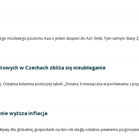
zego możliwego poziomu Aaa o jeden stopień do Aa1 (link). Tym samym Stany Z
towych w Czechach zbliża się nieubłaganie
ię. Ostatnia kolumna poniższej tabeli „Zmiana 3-miesięczna w porównaniu z p
nie wyższa inflacja
ywy dla globalnej gospodarki na ten rok uległy ostatnio pewnemu pogorszen