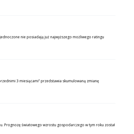
jednoczone nie posiadają już najwyższego możliwego ratingu
oprzednimi 3 miesiącami” przedstawia skumulowaną zmianę
iu. Prognozę światowego wzrostu gospodarczego w tym roku został