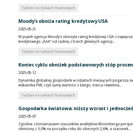
Tydzień na rynkach finansowych
Moody’s obniża rating kredytowy USA
2025-05-21
W piątek agencja Moody’s obniżyła rating kredytowy USA z najwyżs
kredytowego „AAA” od żadnej z trzech głównych agencji...
Tydzień na rynkach finansowych
Koniec cyklu obniżek podstawowych stóp procen
2025-05-12
Dynamika globalnej gospodarki w ostatnich miesiącach pogarsza s
wskaźnika PMI, czyli sumę wartości z lutego, marca i kwietnia...
Tydzień na rynkach finansowych
Gospodarka światowa: niższy wzrost i jednocześ
2025-05-07
Zgodnie z konsensusem szacunków analityków Bloomberga perspekt
obniżony z 3,0% na początku roku do obecnych 2,6%, a szacunek...