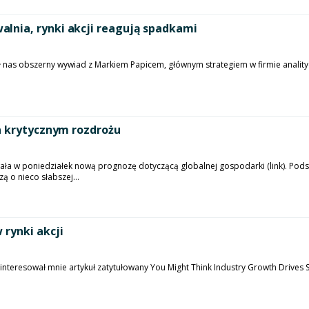
lnia, rynki akcji reagują spadkami
ł nas obszerny wywiad z Markiem Papicem, głównym strategiem w firmie anality
a krytycznym rozdrożu
ła w poniedziałek nową prognozę dotyczącą globalnej gospodarki (link). Pod
 o nieco słabszej...
rynki akcji
interesował mnie artykuł zatytułowany You Might Think Industry Growth Drives