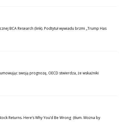
cznej BCA Research (link). Podtytuł wywiadu brzmi „Trump Has
sumowując swoją prognozę, OECD stwierdza, że wskaźniki
 Stock Returns. Here’s Why You’d Be Wrong (tłum. Można by