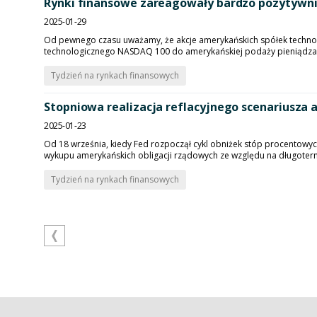
Rynki finansowe zareagowały bardzo pozytywn
2025-01-29
Od pewnego czasu uważamy, że akcje amerykańskich spółek technolo
technologicznego NASDAQ 100 do amerykańskiej podaży pieniądza M
Tydzień na rynkach finansowych
Stopniowa realizacja reflacyjnego scenariusza
2025-01-23
Od 18 września, kiedy Fed rozpoczął cykl obniżek stóp procentow
wykupu amerykańskich obligacji rządowych ze względu na długoter
Tydzień na rynkach finansowych