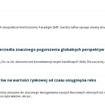
 Geopolitical And Economic Paradigm Shift“, bardzo tafnie opisuje zmiany str
erciedla znacznego pogorszenia globalnych perspektyw
Cło za cło: ekonomiczne konsekwencje wojen handlowych“ (link). Dla nas w tej a
larów na wartości rynkowej od czasu osiągnięcia reko
liśmy zmuszeni do znacznego skorygowania naszych kluczowych obecnych tez in
zęta właśnie, ale już...