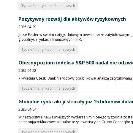
Tydzień na rynkach finansowych
Pozytywny rozwój dla aktywów ryzykownych
2025-04-29
Jesse Felder w swoim cotygodniowym newsletterze zatytułowanym „A
globalnych rynkach finansowych (link).
Tydzień na rynkach finansowych
Obecny poziom indeksu S&P 500 nadal nie odzwi
2025-04-22
7 kwietnia Czeski Bank Narodowy opublikował analizę zatytułowaną „
Tydzień na rynkach finansowych
Globalne rynki akcji straciły już 15 bilionów do
2025-04-07
W następstwie najważniejszych wydarzeń minionego tygodnia zosta
następująco:Kluczowe aktualne tezy inwestycyjne Grupy ConseqRozpoc
Tydzień na rynkach finansowych