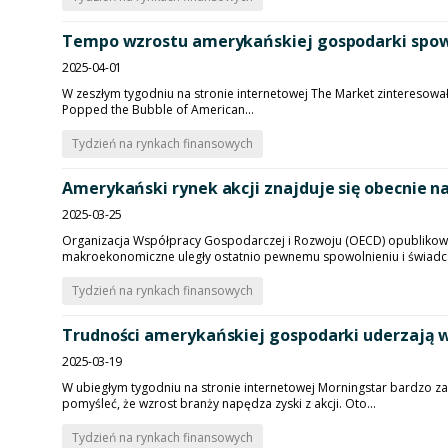
Tempo wzrostu amerykańskiej gospodarki spowa
2025-04-01
W zeszłym tygodniu na stronie internetowej The Market zinteresowa
Popped the Bubble of American...
Tydzień na rynkach finansowych
Amerykański rynek akcji znajduje się obecnie n
2025-03-25
Organizacja Współpracy Gospodarczej i Rozwoju (OECD) opublikowa
makroekonomiczne uległy ostatnio pewnemu spowolnieniu i świadczą
Tydzień na rynkach finansowych
Trudności amerykańskiej gospodarki uderzają w 
2025-03-19
W ubiegłym tygodniu na stronie internetowej Morningstar bardzo za
pomyśleć, że wzrost branży napędza zyski z akcji. Oto...
Tydzień na rynkach finansowych