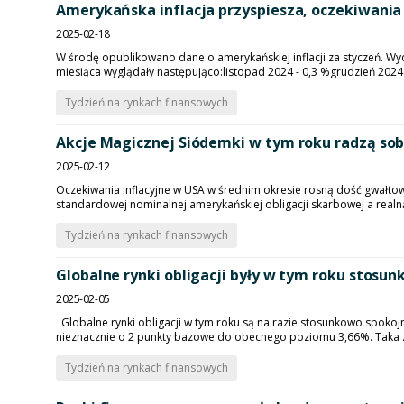
Amerykańska inflacja przyspiesza, oczekiwania 
2025-02-18
W środę opublikowano dane o amerykańskiej inflacji za styczeń. Wyd
miesiąca wyglądały następująco:listopad 2024 - 0,3 %grudzień 2024 -
Tydzień na rynkach finansowych
Akcje Magicznej Siódemki w tym roku radzą sob
2025-02-12
Oczekiwania inflacyjne w USA w średnim okresie rosną dość gwałtown
standardowej nominalnej amerykańskiej obligacji skarbowej a realną
Tydzień na rynkach finansowych
Globalne rynki obligacji były w tym roku stosu
2025-02-05
Globalne rynki obligacji w tym roku są na razie stosunkowo spokoj
nieznacznie o 2 punkty bazowe do obecnego poziomu 3,66%. Taka z
Tydzień na rynkach finansowych