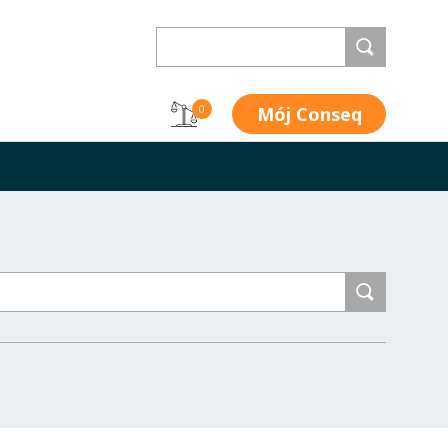
Mój Conseq
0