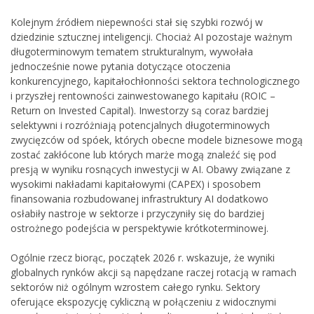
Kolejnym źródłem niepewności stał się szybki rozwój w
dziedzinie sztucznej inteligencji. Chociaż AI pozostaje ważnym
długoterminowym tematem strukturalnym, wywołała
jednocześnie nowe pytania dotyczące otoczenia
konkurencyjnego, kapitałochłonności sektora technologicznego
i przyszłej rentowności zainwestowanego kapitału (ROIC –
Return on Invested Capital). Inwestorzy są coraz bardziej
selektywni i rozróżniają potencjalnych długoterminowych
zwycięzców od spóek, których obecne modele biznesowe mogą
zostać zakłócone lub których marże mogą znaleźć się pod
presją w wyniku rosnących inwestycji w AI. Obawy związane z
wysokimi nakładami kapitałowymi (CAPEX) i sposobem
finansowania rozbudowanej infrastruktury AI dodatkowo
osłabiły nastroje w sektorze i przyczyniły się do bardziej
ostrożnego podejścia w perspektywie krótkoterminowej.
Ogólnie rzecz biorąc, początek 2026 r. wskazuje, że wyniki
globalnych rynków akcji są napędzane raczej rotacją w ramach
sektorów niż ogólnym wzrostem całego rynku. Sektory
oferujące ekspozycję cykliczną w połączeniu z widocznymi