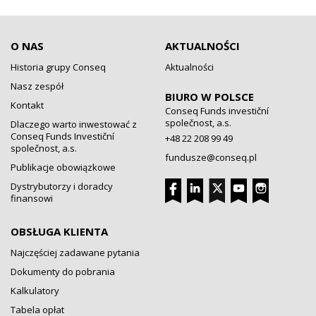
O NAS
AKTUALNOŚCI
Historia grupy Conseq
Aktualności
Nasz zespół
BIURO W POLSCE
Kontakt
Conseq Funds investiční
společnost, a.s.
Dlaczego warto inwestować z
Conseq Funds Investiční
+48 22 208 99 49
společnost, a.s.
fundusze@conseq.pl
Publikacje obowiązkowe
Dystrybutorzy i doradcy
finansowi
OBSŁUGA KLIENTA
Najczęściej zadawane pytania
Dokumenty do pobrania
Kalkulatory
Tabela opłat