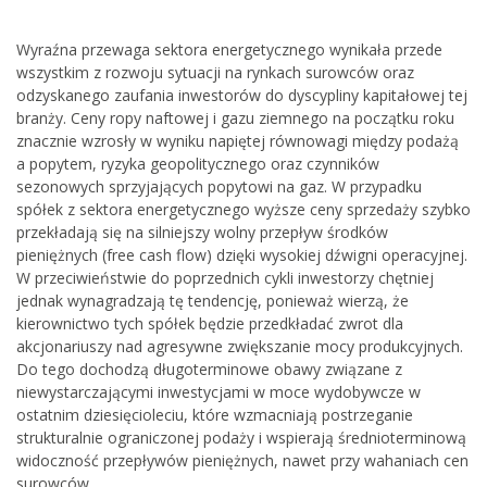
Wyraźna przewaga sektora energetycznego wynikała przede
wszystkim z rozwoju sytuacji na rynkach surowców oraz
odzyskanego zaufania inwestorów do dyscypliny kapitałowej tej
branży. Ceny ropy naftowej i gazu ziemnego na początku roku
znacznie wzrosły w wyniku napiętej równowagi między podażą
a popytem, ryzyka geopolitycznego oraz czynników
sezonowych sprzyjających popytowi na gaz. W przypadku
spółek z sektora energetycznego wyższe ceny sprzedaży szybko
przekładają się na silniejszy wolny przepływ środków
pieniężnych (free cash flow) dzięki wysokiej dźwigni operacyjnej.
W przeciwieństwie do poprzednich cykli inwestorzy chętniej
jednak wynagradzają tę tendencję, ponieważ wierzą, że
kierownictwo tych spółek będzie przedkładać zwrot dla
akcjonariuszy nad agresywne zwiększanie mocy produkcyjnych.
Do tego dochodzą długoterminowe obawy związane z
niewystarczającymi inwestycjami w moce wydobywcze w
ostatnim dziesięcioleciu, które wzmacniają postrzeganie
strukturalnie ograniczonej podaży i wspierają średnioterminową
widoczność przepływów pieniężnych, nawet przy wahaniach cen
surowców.