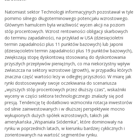
Natomiast sektor Technologii informacyjnych pozostawał w tyle
pomimo silnego długoterminowego potencjału wzrostowego.
Głównym hamulcem była wrażliwość wycen akcji na poziom
stóp procentowych. Wzrost rentowności obligacji skarbowych
do terminu zapadalności, na przykład w USA (dziesięcioletni
termin zapadalności plus 11 punktów bazowych) lub Japonii
(dziesięcioletni termin zapadalności plus 19 punktów bazowych),
zwiększają stopę dyskontową stosowaną do dyskontowania
przyszłych przepływów pieniężnych, co ma niekorzystny wpływ
zwłaszcza na sektory wzrostowe (growth), w przypadku których
znaczna część wartości leży w odległej przyszłości. W miarę jak
rynki dostosowywały swoje oczekiwania do scenariusza
„wyższych stóp procentowych przez dłuższy czas”, wskaźniki
wyceny w części sektora technologicznego znalazły się pod
presją. Tendencję tę dodatkowo wzmocniła rotacja inwestorów
od silnie zainwestowanych i w dłuższej perspektywie mocno
wykupionych dużych spółek wzrostowych, takich jak
amerykańska „Wspaniała Siódemka”, które dominowały na
rynku w poprzednich latach, w kierunku bardziej cyklicznych i
zorientowanych na wartość segmentów rynku.