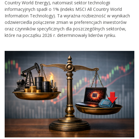
Country World Energy), natomiast sektor technologii
informacyjnych spadł o 1% (indeks MSCI All Country World
Information Technology). Ta wyraźna rozbieżność w wynikach
odzwierciedla połączenie zmian w preferencjach inwestorów
oraz czynników specyficznych dla poszczególnych sektorów,
które na początku 2026 r. determinowały liderów rynku.