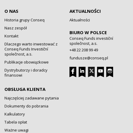
O NAS
AKTUALNOŚCI
Historia grupy Conseq
Aktualności
Nasz zespół
BIURO W POLSCE
Kontakt
Conseq Funds investiční
společnost, a.s.
Dlaczego warto inwestować z
Conseq Funds Investiční
+48 22 208 99 49
společnost, a.s.
fundusze@conseq.pl
Publikacje obowiązkowe
Dystrybutorzy i doradcy
finansowi
OBSŁUGA KLIENTA
Najczęściej zadawane pytania
Dokumenty do pobrania
Kalkulatory
Tabela opłat
Ważne uwagi