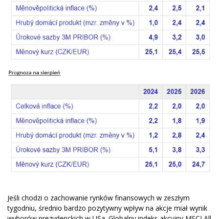
Jeśli chodzi o zachowanie rynków finansowych w zeszłym
tygodniu, średnio bardzo pozytywny wpływ na akcje miał wynik
wyborów prezydenckich w USa. Globalny indeks akcyjny MSCI All