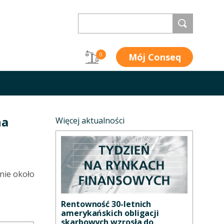
Mój Conseq
0
na
Więcej aktualności
nie około
Rentowność 30-letnich
amerykańskich obligacji
skarbowych wzrosła do