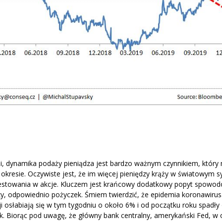
, dynamika podaży pieniądza jest bardzo ważnym czynnikiem, który
kresie. Oczywiste jest, że im więcej pieniędzy krąży w światowym s
westowania w akcje. Kluczem jest krańcowy dodatkowy popyt spowo
 odpowiednio pożyczek. Śmiem twierdzić, że epidemia koronawirusa
cji osłabiają się w tym tygodniu o około 6% i od początku roku spadły 
ek. Biorąc pod uwagę, że główny bank centralny, amerykański Fed, w 