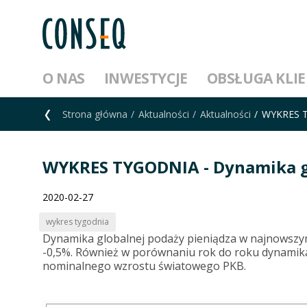
O NAS
INWESTYCJE
OBSŁUGA KLI
Strona główna
Aktualności
Aktualności
WYKRES TY
WYKRES TYGODNIA - Dynamika gl
2020-02-27
wykres tygodnia
Dynamika globalnej podaży pieniądza w najnowszym
-0,5%. Również w porównaniu rok do roku dynamika 
nominalnego wzrostu światowego PKB.