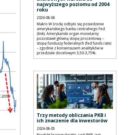
najwyższego poziomu od 2004
roku
2026-08-06
Makro W środę odbyło się posiedzenie
amerykańskiego banku centralnego Fed
(link). Amerykański organ monetarny
pozostawił główną stopę procentową –
stopę funduszy federalnych (fed funds rate)
– zgodnie z konsensusem analityków w
przedziale docelowym 3,50-3,75%.
Trzy metody obliczania PKB i
ich znaczenie dla inwestorów
2026-08-05
Produkt krajowy brutto, czyli PKB, jest