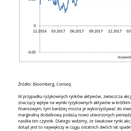
Źródło: Bloomberg, Conseq
W przypadku ryzykownych rynków aktywów, zwłaszcza akcji
znaczący wpływ na wyniki ryzykownych aktywów w krótkim o
finansowym, tym bardziej można je wykorzystywać do in
marginalną dodatkową podażą nowo utworzonych pieniędzy,
nasiliła ten czynnik. Dlatego widzimy, że światowe rynki ak
dotąd jest to największy w ciągu ostatnich dwóch lat spad