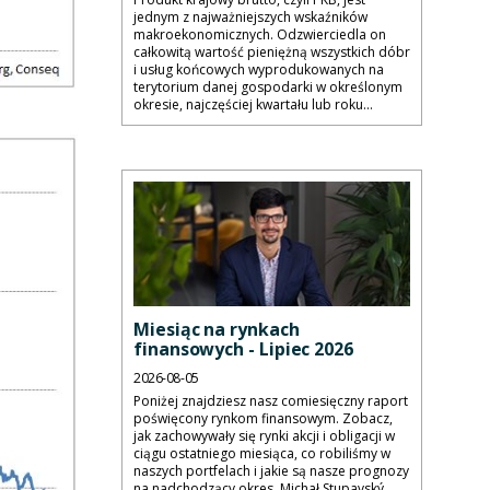
jednym z najważniejszych wskaźników
makroekonomicznych. Odzwierciedla on
całkowitą wartość pieniężną wszystkich dóbr
i usług końcowych wyprodukowanych na
terytorium danej gospodarki w określonym
okresie, najczęściej kwartału lub roku...
Miesiąc na rynkach
finansowych - Lipiec 2026
2026-08-05
Poniżej znajdziesz nasz comiesięczny raport
poświęcony rynkom finansowym. Zobacz,
jak zachowywały się rynki akcji i obligacji w
ciągu ostatniego miesiąca, co robiliśmy w
naszych portfelach i jakie są nasze prognozy
na nadchodzący okres. Michał Stupavský,