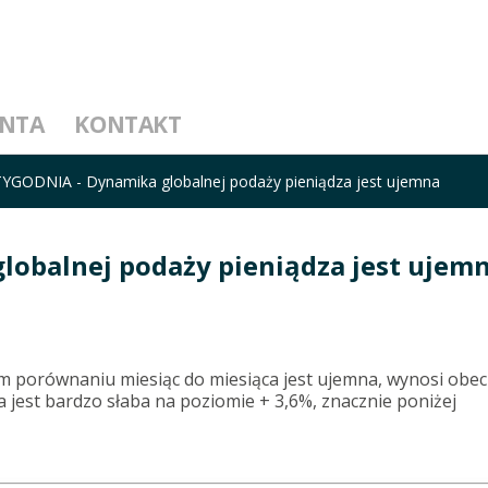
ENTA
KONTAKT
GODNIA - Dynamika globalnej podaży pieniądza jest ujemna
obalnej podaży pieniądza jest ujem
 porównaniu miesiąc do miesiąca jest ujemna, wynosi obec
jest bardzo słaba na poziomie + 3,6%, znacznie poniżej