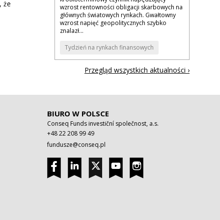
, że
wzrost rentowności obligacji skarbowych na
głównych światowych rynkach. Gwałtowny
wzrost napięć geopolitycznych szybko
znalazł...
Tydzień na rynkach finansowych
Przegląd wszystkich aktualności ›
BIURO W POLSCE
Conseq Funds investiční společnost, a.s.
+48 22 208 99 49
fundusze@conseq.pl