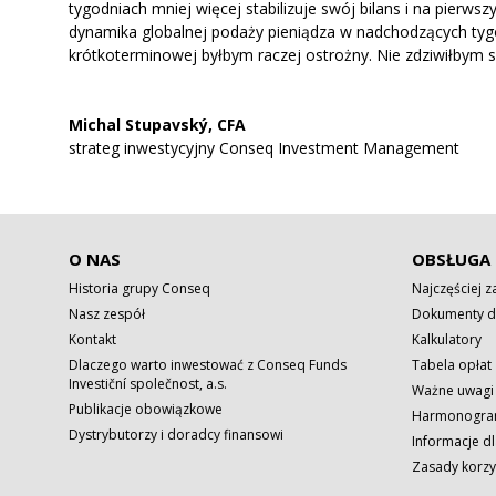
tygodniach mniej więcej stabilizuje swój bilans i na pierws
dynamika globalnej podaży pieniądza w nadchodzących tygo
krótkoterminowej byłbym raczej ostrożny. Nie zdziwiłbym si
Michal Stupavský, CFA
strateg inwestycyjny Conseq Investment Management
O NAS
OBSŁUGA 
Historia grupy Conseq
Najczęściej 
Nasz zespół
Dokumenty d
Kontakt
Kalkulatory
Dlaczego warto inwestować z Conseq Funds
Tabela opłat
Investiční společnost, a.s.
Ważne uwagi
Publikacje obowiązkowe
Harmonogram
Dystrybutorzy i doradcy finansowi
Informacje dl
Zasady korzy