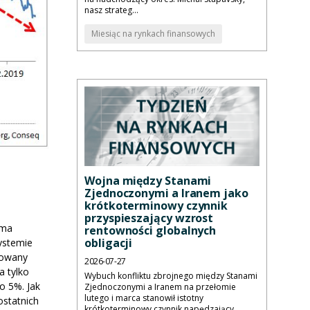
nasz strateg...
Miesiąc na rynkach finansowych
Wojna między Stanami
Zjednoczonymi a Iranem jako
krótkoterminowy czynnik
przyspieszający wzrost
 ma
rentowności globalnych
obligacji
ystemie
dowany
2026-07-27
 tylko
Wybuch konfliktu zbrojnego między Stanami
o 5%. Jak
Zjednoczonymi a Iranem na przełomie
lutego i marca stanowił istotny
ostatnich
krótkoterminowy czynnik napędzający