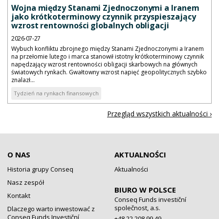
Wojna między Stanami Zjednoczonymi a Iranem
jako krótkoterminowy czynnik przyspieszający
wzrost rentowności globalnych obligacji
2026-07-27
Wybuch konfliktu zbrojnego między Stanami Zjednoczonymi a Iranem
na przełomie lutego i marca stanowił istotny krótkoterminowy czynnik
napędzający wzrost rentowności obligacji skarbowych na głównych
światowych rynkach. Gwałtowny wzrost napięć geopolitycznych szybko
znalazł...
Tydzień na rynkach finansowych
Przegląd wszystkich aktualności ›
O NAS
AKTUALNOŚCI
Historia grupy Conseq
Aktualności
Nasz zespół
BIURO W POLSCE
Kontakt
Conseq Funds investiční
společnost, a.s.
Dlaczego warto inwestować z
Conseq Funds Investiční
+48 22 208 99 49