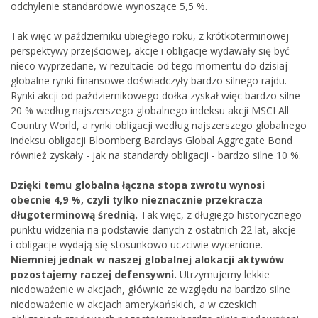
odchylenie standardowe wynoszące 5,5 %.
Tak więc w październiku ubiegłego roku, z krótkoterminowej
perspektywy przejściowej, akcje i obligacje wydawały się być
nieco wyprzedane, w rezultacie od tego momentu do dzisiaj
globalne rynki finansowe doświadczyły bardzo silnego rajdu.
Rynki akcji od październikowego dołka zyskał więc bardzo silne
20 % według najszerszego globalnego indeksu akcji MSCI All
Country World, a rynki obligacji według najszerszego globalnego
indeksu obligacji Bloomberg Barclays Global Aggregate Bond
również zyskały - jak na standardy obligacji - bardzo silne 10 %.
Dzięki temu globalna łączna stopa zwrotu wynosi
obecnie 4,9 %, czyli tylko nieznacznie przekracza
długoterminową średnią.
Tak więc, z długiego historycznego
punktu widzenia na podstawie danych z ostatnich 22 lat, akcje
i obligacje wydają się stosunkowo uczciwie wycenione.
Niemniej jednak w naszej globalnej alokacji aktywów
pozostajemy raczej defensywni.
Utrzymujemy lekkie
niedoważenie w akcjach, głównie ze względu na bardzo silne
niedoważenie w akcjach amerykańskich, a w czeskich