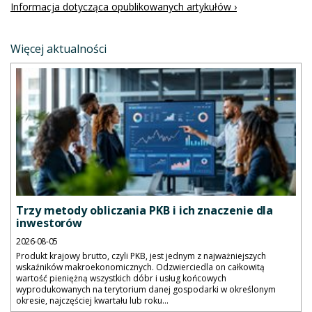
Informacja dotycząca opublikowanych artykułów ›
Więcej aktualności
Trzy metody obliczania PKB i ich znaczenie dla
inwestorów
2026-08-05
Produkt krajowy brutto, czyli PKB, jest jednym z najważniejszych
wskaźników makroekonomicznych. Odzwierciedla on całkowitą
wartość pieniężną wszystkich dóbr i usług końcowych
wyprodukowanych na terytorium danej gospodarki w określonym
okresie, najczęściej kwartału lub roku...