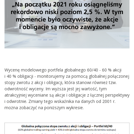
Wycenę modelowego portfela globalnego 60/40 - 60 % akcji
i 40 % obligacji - monitorujemy za pomocą globalnej połączonej
stopy zwrotu z akcji i obligacji, która stanowi również tzw.
odwrotność wyceny. Im wyższa jest jej wartość, tym
atrakcyjniej wyceniane są akcje i obligacje z łącznej perspektywy
i odwrotnie. Zmiany tego wskaźnika na danych od 2001 r.
można zobaczyć na poniższym wykresie.