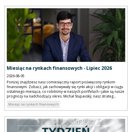
Miesiąc na rynkach finansowych - Lipiec 2026
2026-08-05
Poniżej znajdziesz nasz comiesięczny raport poświęcony rynkom
finansowym. Zobacz, jak zachowywały się rynki akcji i obligacji w ciągu
ostatniego miesiąca, co robiliśmy w naszych portfelach i jakie są nasze
prognozy na nadchodzący okres. Michał Stupavský, nasz strateg...
Miesiąc na rynkach finansowych