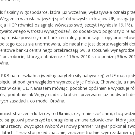
ls fiskalny w gospodarce, która już wcześniej wykazywała oznaki prze
a Węgrzech wzrosła najwyżej spośród wszystkich krajów UE, osiągają
lacja HICP również osiągnęła wówczas swój szczyt i wyniosła 19,1%).
j i gwałtownego wzrostu wynagrodzeń, co dodatkowo pogorszyło rela
cyjną musiał powstrzymać bank centralny, podnosząc stopy procentow
d tego czasu się unormowała, ale nadal nie jest dobra: węgierski def
centowe banku centralnego przekraczają 6%, a stosunek wynagrodze
ć bezrobocie, którego obniżenie z 11% w 2010 r. do poniżej 3% w 201
bána.
zy PKB na mieszkańca (według parytetu siły nabywczej) w UE mają jed
iesięciu lat pod tym względem wyprzedziły je Polska, Chorwacja, a na
ższa w całej UE. Nawiasem mówiąc, podobne opóźnienie wykazuje ró
órą podobnie jak Węgry rządzi z krótkimi przerwami już od dwóch de
amych zasadach, co model Orbána.
iast straszenia ludzi czy to Ukrainą, czy mniejszościami, chcą widzi
, że są gotowi powierzyć tę upragnioną zmianę człowiekowi, który jak
 stanu rzeczy. Zwycięzca wyborów i nowy premier Magyar pokonał sw
 latach. Teraz stoi przed znacznie, znacznie trudniejszym zadaniem: