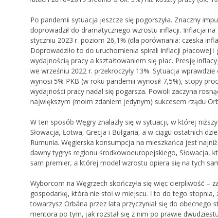
Po pandemii sytuacja jeszcze się pogorszyła. Znaczny impu
doprowadził do dramatycznego wzrostu inflacji. Inflacja n
styczniu 2023 r. poziom 26,1% (dla porównania: czeska inf
Doprowadziło to do uruchomienia spirali inflacji płacowe
wydajnością pracy a kształtowaniem się płac. Presję infla
we wrześniu 2022 r. przekroczyły 13%. Sytuacja wprawdzie o
wynosi 5% PKB (w roku pandemii wynosił 7,5%), stopy pro
wydajności pracy nadal się pogarsza. Powoli zaczyna rosną
największym (moim zdaniem jedynym) sukcesem rządu Or
W ten sposób Węgry znalazły się w sytuacji, w której niżs
Słowacja, Łotwa, Grecja i Bułgaria, a w ciągu ostatnich dz
Rumunia. Węgierska konsumpcja na mieszkańca jest najni
dawny tygrys regionu środkowoeuropejskiego, Słowacja, kt
sam premier, a której model wzrostu opiera się na tych s
Wyborcom na Węgrzech skończyła się więc cierpliwość – zam
gospodarkę, która nie stoi w miejscu. I to do tego stopnia
towarzysz Orbána przez lata przyczyniał się do obecnego
mentora po tym, jak rozstał się z nim po prawie dwudziestu