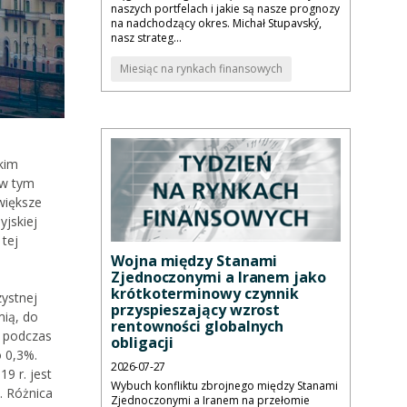
naszych portfelach i jakie są nasze prognozy
na nadchodzący okres. Michał Stupavský,
nasz strateg...
Miesiąc na rynkach finansowych
kim
 w tym
większe
yjskiej
 tej
Wojna między Stanami
Zjednoczonymi a Iranem jako
krótkoterminowy czynnik
ystnej
przyspieszający wzrost
mią, do
rentowności globalnych
e podczas
obligacji
 0,3%.
2026-07-27
9 r. jest
Wybuch konfliktu zbrojnego między Stanami
. Różnica
Zjednoczonymi a Iranem na przełomie