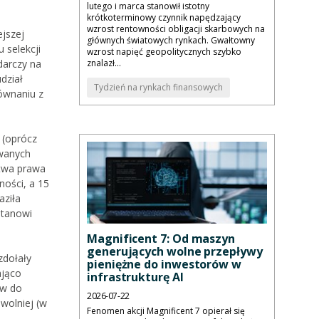
lutego i marca stanowił istotny
krótkoterminowy czynnik napędzający
wzrost rentowności obligacji skarbowych na
ejszej
głównych światowych rynkach. Gwałtowny
 selekcji
wzrost napięć geopolitycznych szybko
darczy na
znalazł...
dział
Tydzień na rynkach finansowych
równaniu z
 (oprócz
owanych
stwa prawa
ności, a 15
aziła
tanowi
Magnificent 7: Od maszyn
generujących wolne przepływy
zdołały
pieniężne do inwestorów w
ająco
infrastrukturę AI
ów do
2026-07-22
wolniej (w
Fenomen akcji Magnificent 7 opierał się