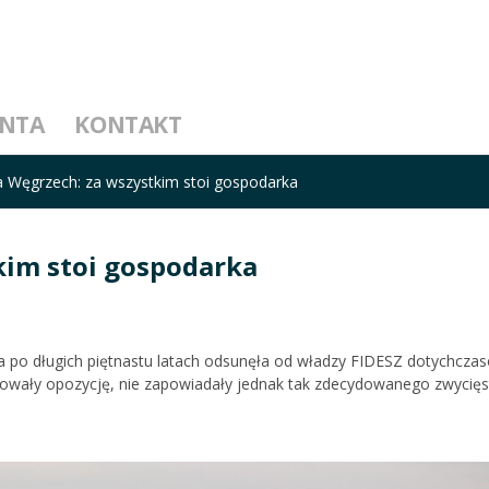
ENTA
KONTAKT
 Węgrzech: za wszystkim stoi gospodarka
kim stoi gospodarka
ra po długich piętnastu latach odsunęła od władzy FIDESZ dotychcz
wały opozycję, nie zapowiadały jednak tak zdecydowanego zwycięs