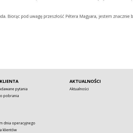
ię uda. Biorąc pod uwagę przeszłość Pétera Magyara, jestem znacznie b
KLIENTA
AKTUALNOŚCI
zadawane pytania
Aktualności
o pobrania
 dnia operacyjnego
a klientów