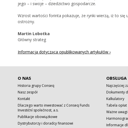
jego – i swoje – dziedzictwo gospodarcze.
Wzrost wartości forinta pokazuje, że rynki wierzą, iż to s
ostrożny.
Martin Lobotka
Główny strateg
Informacja dotycząca opublikowanych artykułów ›
O NAS
OBSŁUGA 
Historia grupy Conseq
Najczęściej 
Nasz zespół
Dokumenty d
Kontakt
Kalkulatory
Dlaczego warto inwestować z Conseq Funds
Tabela opłat
Investiční společnost, a.s.
Ważne uwagi
Publikacje obowiązkowe
Harmonogram
Dystrybutorzy i doradcy finansowi
Informacje dl