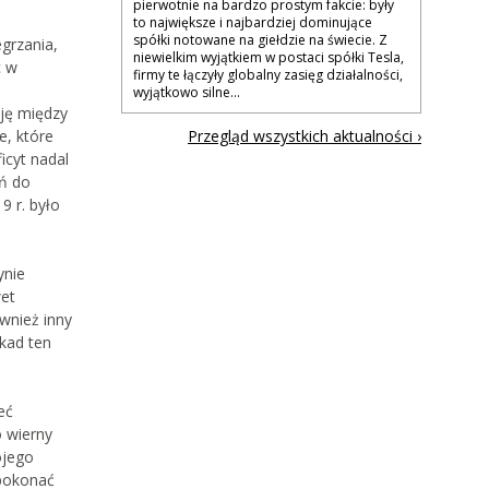
pierwotnie na bardzo prostym fakcie: były
to największe i najbardziej dominujące
spółki notowane na giełdzie na świecie. Z
grzania,
niewielkim wyjątkiem w postaci spółki Tesla,
c w
firmy te łączyły globalny zasięg działalności,
wyjątkowo silne...
cję między
Przegląd wszystkich aktualności ›
e, które
icyt nadal
ń do
9 r. było
ynie
wet
wnież inny
kad ten
eć
o wierny
ojego
 pokonać