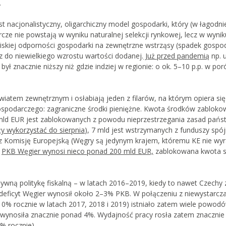
.
st nacjonalistyczny, oligarchiczny model gospodarki, który (w łagodni
cze nie powstają w wyniku naturalnej selekcji rynkowej, lecz w wyniku
 niskiej odporności gospodarki na zewnętrzne wstrząsy (spadek gospo
z do niewielkiego wzrostu wartości dodanej.
Już przed pandemią
np. u
ł znacznie niższy niż gdzie indziej w regionie: o ok. 5–10 p.p. w po
wiatem zewnętrznym i osłabiają jeden z filarów, na którym opiera się
 gospodarczego: zagraniczne środki pieniężne. Kwota środków zablok
 mld EUR jest zablokowanych z powodu nieprzestrzegania zasad pań
ży wykorzystać do sierpnia
), 7 mld jest wstrzymanych z funduszy spój
z Komisję Europejską (Węgry są jedynym krajem, któremu KE nie wyr
:
PKB Węgier wynosi nieco ponad 200 mld EUR,
zablokowana kwota s
ną politykę fiskalną – w latach 2016–2019, kiedy to nawet Czechy 
eficyt Węgier wynosił około 2–3% PKB. W połączeniu z niewystarcz
(10% rocznie w latach 2017, 2018 i 2019) istniało zatem wiele powod
ii wynosiła znacznie ponad 4%. Wydajność pracy rosła zatem znacznie 
% rocznie).