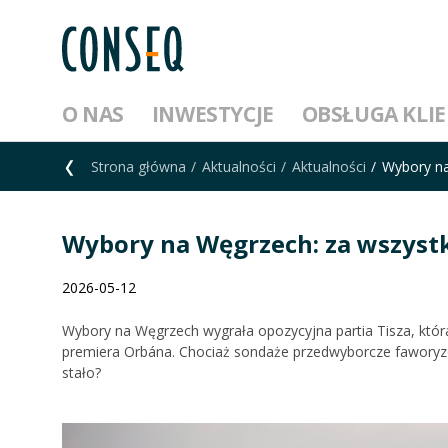
O NAS
INWESTYCJE
OBSŁUGA KLI
Strona główna
Aktualności
Aktualności
Wybory na
Wybory na Węgrzech: za wszyst
2026-05-12
Wybory na Węgrzech wygrała opozycyjna partia Tisza, któ
premiera Orbána. Chociaż sondaże przedwyborcze faworyzo
stało?