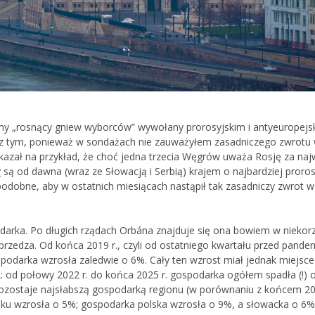
omy „rosnący gniew wyborców” wywołany prorosyjskim i antyeuropejs
ę z tym, ponieważ w sondażach nie zauważyłem zasadniczego zwrotu
azał na przykład, że choć jedna trzecia Węgrów uważa Rosję za naj
y
są od dawna (wraz ze Słowacją i Serbią) krajem o najbardziej proros
podobne, aby w ostatnich miesiącach nastąpił tak zasadniczy zwrot w
arka. Po długich rządach Orbána znajduje się ona bowiem w niekorz
yprzedza. Od końca 2019 r., czyli od ostatniego kwartału przed pande
 gospodarka wzrosła zaledwie o 6%. Cały ten wzrost miał jednak miejsc
od połowy 2022 r. do końca 2025 r. gospodarka ogółem spadła (!) o
zostaje najsłabszą gospodarką regionu (w porównaniu z końcem 201
 roku wzrosła o 5%; gospodarka polska wzrosła o 9%, a słowacka o 6%