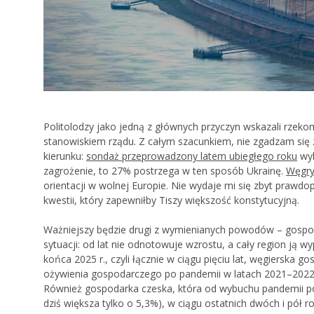
Politolodzy jako jedną z głównych przyczyn wskazali rzek
stanowiskiem rządu. Z całym szacunkiem, nie zgadzam si
kierunku:
sondaż przeprowadzony latem ubiegłego roku
wyk
zagrożenie, to 27% postrzega w ten sposób Ukrainę.
Węgr
orientacji w wolnej Europie. Nie wydaje mi się zbyt prawdo
kwestii, który zapewniłby Tiszy większość konstytucyjną.
Ważniejszy będzie drugi z wymienianych powodów – gospod
sytuacji: od lat nie odnotowuje wzrostu, a cały region ją w
końca 2025 r., czyli łącznie w ciągu pięciu lat, węgierska
ożywienia gospodarczego po pandemii w latach 2021–2022: 
Również gospodarka czeska, która od wybuchu pandemii po
dziś większa tylko o 5,3%), w ciągu ostatnich dwóch i pół