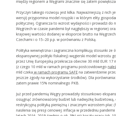
między regionem a Węgrami znacznie się zatem powiększa
Przyczyn takiego rozwoju jest kilka. Najważniejszą z nich je
wersji) przypomina model rosyjski i w którym elity gospodar
politycznej. Ogranicza to wzrost wydajności i prowadzi do
Węgrzech w czasie pandemii był najgłębszy w regionie) ora
krajowej wartości dodanej w eksporcie brutto na Węgrzech by
Czechami i o 15–20 p.p. w porównaniu z Polską.
Polityka wewnętrzna i zagraniczna komplikują stosunki ze ś
ekspansywnej polityki fiskalnej) węgierski model wzrostu
przez Unię Europejską przekracza obecnie 30 mld EUR: 17
(z czego 10 mld w ramach programu postcovidowego
nale
mld czeka
w ramach programu SAFE
na zatwierdzenie prze
jeszcze zgody na wykorzystanie środków). Dla porównania
zatem prawie 15% nominalnego PKB.
Już przed pandemią Węgry prowadziły stosunkowo ekspansyw
osiągnąć zrównoważony budżet lub nadwyżkę budżetową, d
restrykcyjną polityką pieniężną i znacznym wzrostem płac 
nasilenia się presji cenowej: inflacja w przededniu pandem
latach 2016–2019 średnio o ok. 3%) niż koszty pracy (ok. 10