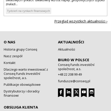
światowych rynkach. Gwałtowny wzrost napięć geopolitycznych szybko
znalazł...
Tydzień na rynkach finansowych
Przegląd wszystkich aktualności ›
O NAS
AKTUALNOŚCI
Historia grupy Conseq
Aktualności
Nasz zespół
BIURO W POLSCE
Kontakt
Conseq Funds investiční
společnost, a.s.
Dlaczego warto inwestować z
Conseq Funds Investiční
+48 22 208 99 49
společnost, a.s.
fundusze@conseq.pl
Publikacje obowiązkowe
Dystrybutorzy i doradcy
finansowi
OBSŁUGA KLIENTA