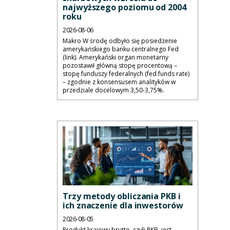
najwyższego poziomu od 2004
roku
2026-08-06
Makro W środę odbyło się posiedzenie
amerykańskiego banku centralnego Fed
(link). Amerykański organ monetarny
pozostawił główną stopę procentową –
stopę funduszy federalnych (fed funds rate)
– zgodnie z konsensusem analityków w
przedziale docelowym 3,50-3,75%.
Trzy metody obliczania PKB i
ich znaczenie dla inwestorów
2026-08-05
Produkt krajowy brutto, czyli PKB, jest