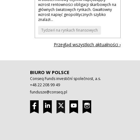
wzrost rentowności obligacji skarbowych na
głównych światowych rynkach. Gwałtowny
wzrost napięć geopolitycznych szybko
znalazł...
Tydzień na rynkach finansowych
Przegląd wszystkich aktualności ›
BIURO W POLSCE
Conseq Funds investiční společnost, a.s.
+48 22 208 99 49
fundusze@conseq.pl