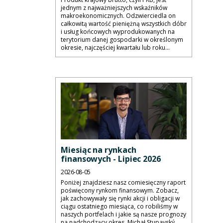
jednym z najważniejszych wskaźników
makroekonomicznych. Odzwierciedla on
całkowitą wartość pieniężną wszystkich dóbr
i usług końcowych wyprodukowanych na
terytorium danej gospodarki w określonym
okresie, najczęściej kwartału lub roku...
Miesiąc na rynkach
finansowych - Lipiec 2026
2026-08-05
Poniżej znajdziesz nasz comiesięczny raport
poświęcony rynkom finansowym. Zobacz,
jak zachowywały się rynki akcji i obligacji w
ciągu ostatniego miesiąca, co robiliśmy w
naszych portfelach i jakie są nasze prognozy
na nadchodzący okres. Michał Stupavský,