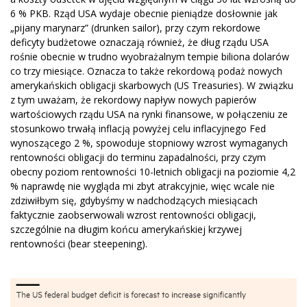
6 % PKB. Rząd USA wydaje obecnie pieniądze dosłownie jak
„pijany marynarz” (drunken sailor), przy czym rekordowe
deficyty budżetowe oznaczają również, że dług rządu USA
rośnie obecnie w trudno wyobrażalnym tempie biliona dolarów
co trzy miesiące. Oznacza to także rekordową podaż nowych
amerykańskich obligacji skarbowych (US Treasuries). W związku
z tym uważam, że rekordowy napływ nowych papierów
wartościowych rządu USA na rynki finansowe, w połączeniu ze
stosunkowo trwałą inflacją powyżej celu inflacyjnego Fed
wynoszącego 2 %, spowoduje stopniowy wzrost wymaganych
rentowności obligacji do terminu zapadalności, przy czym
obecny poziom rentowności 10-letnich obligacji na poziomie 4,2
% naprawdę nie wygląda mi zbyt atrakcyjnie, więc wcale nie
zdziwiłbym się, gdybyśmy w nadchodzących miesiącach
faktycznie zaobserwowali wzrost rentowności obligacji,
szczególnie na długim końcu amerykańskiej krzywej
rentowności (bear steepening).