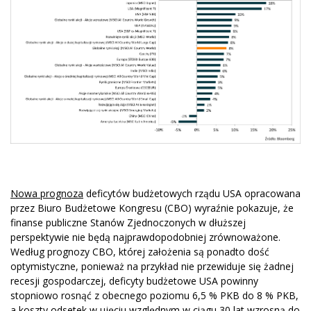
Nowa prognoza
deficytów budżetowych rządu USA opracowana
przez Biuro Budżetowe Kongresu (CBO) wyraźnie pokazuje, że
finanse publiczne Stanów Zjednoczonych w dłuższej
perspektywie nie będą najprawdopodobniej zrównoważone.
Według prognozy CBO, której założenia są ponadto dość
optymistyczne, ponieważ na przykład nie przewiduje się żadnej
recesji gospodarczej, deficyty budżetowe USA powinny
stopniowo rosnąć z obecnego poziomu 6,5 % PKB do 8 % PKB,
a koszty odsetek w ujęciu względnym w ciągu 30 lat wzrosną do