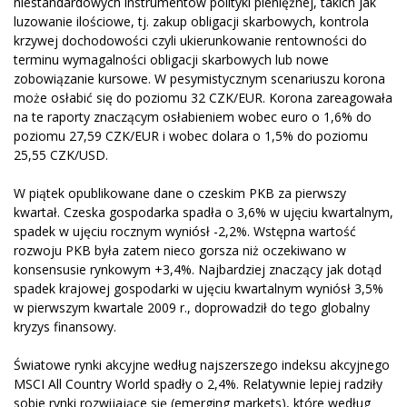
niestandardowych instrumentów polityki pieniężnej, takich jak
luzowanie ilościowe, tj. zakup obligacji skarbowych, kontrola
krzywej dochodowości czyli ukierunkowanie rentowności do
terminu wymagalności obligacji skarbowych lub nowe
zobowiązanie kursowe. W pesymistycznym scenariuszu korona
może osłabić się do poziomu 32 CZK/EUR. Korona zareagowała
na te raporty znaczącym osłabieniem wobec euro o 1,6% do
poziomu 27,59 CZK/EUR i wobec dolara o 1,5% do poziomu
25,55 CZK/USD.
W piątek opublikowane dane o czeskim PKB za pierwszy
kwartał. Czeska gospodarka spadła o 3,6% w ujęciu kwartalnym,
spadek w ujęciu rocznym wyniósł -2,2%. Wstępna wartość
rozwoju PKB była zatem nieco gorsza niż oczekiwano w
konsensusie rynkowym +3,4%. Najbardziej znaczący jak dotąd
spadek krajowej gospodarki w ujęciu kwartalnym wyniósł 3,5%
w pierwszym kwartale 2009 r., doprowadził do tego globalny
kryzys finansowy.
Światowe rynki akcyjne według najszerszego indeksu akcyjnego
MSCI All Country World spadły o 2,4%. Relatywnie lepiej radziły
sobie rynki rozwijające się (emerging markets), które według