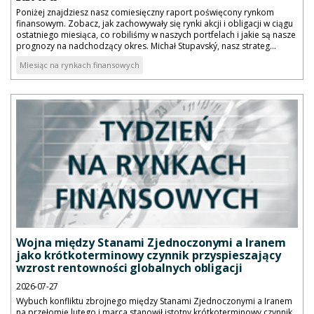
Poniżej znajdziesz nasz comiesięczny raport poświęcony rynkom
finansowym. Zobacz, jak zachowywały się rynki akcji i obligacji w ciągu
ostatniego miesiąca, co robiliśmy w naszych portfelach i jakie są nasze
prognozy na nadchodzący okres. Michał Stupavský, nasz strateg...
Miesiąc na rynkach finansowych
Wojna między Stanami Zjednoczonymi a Iranem
jako krótkoterminowy czynnik przyspieszający
wzrost rentowności globalnych obligacji
2026-07-27
Wybuch konfliktu zbrojnego między Stanami Zjednoczonymi a Iranem
na przełomie lutego i marca stanowił istotny krótkoterminowy czynnik