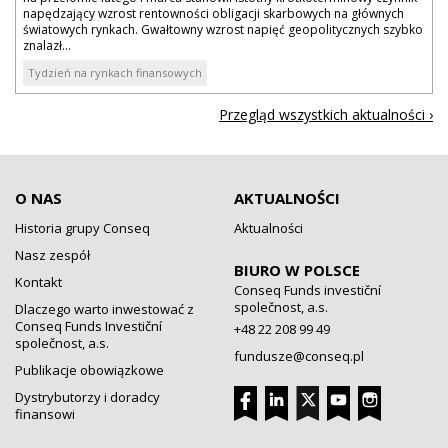
napędzający wzrost rentowności obligacji skarbowych na głównych
światowych rynkach. Gwałtowny wzrost napięć geopolitycznych szybko
znalazł...
Tydzień na rynkach finansowych
Przegląd wszystkich aktualności ›
O NAS
AKTUALNOŚCI
Historia grupy Conseq
Aktualności
Nasz zespół
BIURO W POLSCE
Kontakt
Conseq Funds investiční
společnost, a.s.
Dlaczego warto inwestować z
Conseq Funds Investiční
+48 22 208 99 49
společnost, a.s.
fundusze@conseq.pl
Publikacje obowiązkowe
Dystrybutorzy i doradcy
finansowi