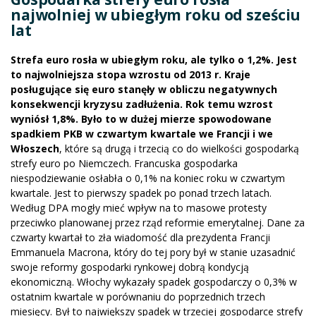
najwolniej w ubiegłym roku od sześciu
lat
Strefa euro rosła w ubiegłym roku, ale tylko o 1,2%. Jest
to najwolniejsza stopa wzrostu od 2013 r. Kraje
posługujące się euro stanęły w obliczu negatywnych
konsekwencji kryzysu zadłużenia. Rok temu wzrost
wyniósł 1,8%. Było to w dużej mierze spowodowane
spadkiem PKB w czwartym kwartale we Francji i we
Włoszech
, które są drugą i trzecią co do wielkości gospodarką
strefy euro po Niemczech. Francuska gospodarka
niespodziewanie osłabła o 0,1% na koniec roku w czwartym
kwartale. Jest to pierwszy spadek po ponad trzech latach.
Według DPA mogły mieć wpływ na to masowe protesty
przeciwko planowanej przez rząd reformie emerytalnej. Dane za
czwarty kwartał to zła wiadomość dla prezydenta Francji
Emmanuela Macrona, który do tej pory był w stanie uzasadnić
swoje reformy gospodarki rynkowej dobrą kondycją
ekonomiczną. Włochy wykazały spadek gospodarczy o 0,3% w
ostatnim kwartale w porównaniu do poprzednich trzech
miesięcy. Był to największy spadek w trzeciej gospodarce strefy