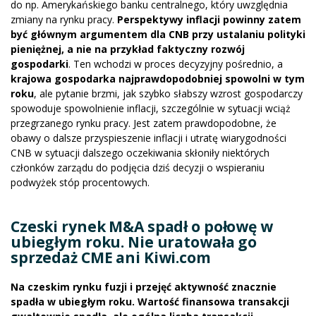
do np. Amerykańskiego banku centralnego, który uwzględnia
zmiany na rynku pracy.
Perspektywy inflacji powinny zatem
być głównym argumentem dla CNB przy ustalaniu polityki
pieniężnej, a nie na przykład faktyczny rozwój
gospodarki
. Ten wchodzi w proces decyzyjny pośrednio, a
krajowa gospodarka najprawdopodobniej spowolni w tym
roku
, ale pytanie brzmi, jak szybko słabszy wzrost gospodarczy
spowoduje spowolnienie inflacji, szczególnie w sytuacji wciąż
przegrzanego rynku pracy. Jest zatem prawdopodobne, że
obawy o dalsze przyspieszenie inflacji i utratę wiarygodności
CNB w sytuacji dalszego oczekiwania skłoniły niektórych
członków zarządu do podjęcia dziś decyzji o wspieraniu
podwyżek stóp procentowych.
Czeski rynek M&A spadł o połowę w
ubiegłym roku. Nie uratowała go
sprzedaż CME ani Kiwi.com
Na czeskim rynku fuzji i przejęć aktywność znacznie
spadła w ubiegłym roku. Wartość finansowa transakcji