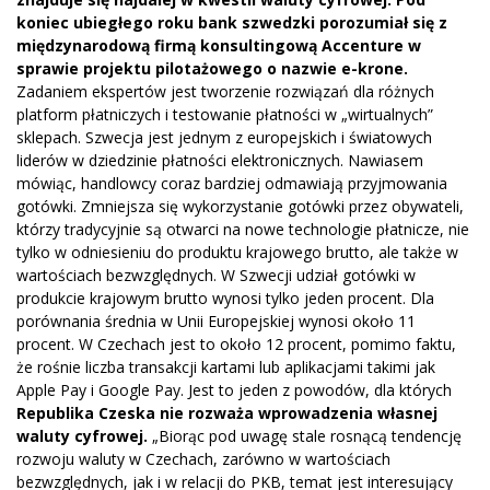
koniec ubiegłego roku bank szwedzki porozumiał się z
międzynarodową firmą konsultingową Accenture w
sprawie projektu pilotażowego o nazwie e-krone.
Zadaniem ekspertów jest tworzenie rozwiązań dla różnych
platform płatniczych i testowanie płatności w „wirtualnych”
sklepach. Szwecja jest jednym z europejskich i światowych
liderów w dziedzinie płatności elektronicznych. Nawiasem
mówiąc, handlowcy coraz bardziej odmawiają przyjmowania
gotówki. Zmniejsza się wykorzystanie gotówki przez obywateli,
którzy tradycyjnie są otwarci na nowe technologie płatnicze, nie
tylko w odniesieniu do produktu krajowego brutto, ale także w
wartościach bezwzględnych. W Szwecji udział gotówki w
produkcie krajowym brutto wynosi tylko jeden procent. Dla
porównania średnia w Unii Europejskiej wynosi około 11
procent. W Czechach jest to około 12 procent, pomimo faktu,
że rośnie liczba transakcji kartami lub aplikacjami takimi jak
Apple Pay i Google Pay. Jest to jeden z powodów, dla których
Republika Czeska nie rozważa wprowadzenia własnej
waluty cyfrowej.
„Biorąc pod uwagę stale rosnącą tendencję
rozwoju waluty w Czechach, zarówno w wartościach
bezwzględnych, jak i w relacji do PKB, temat jest interesujący