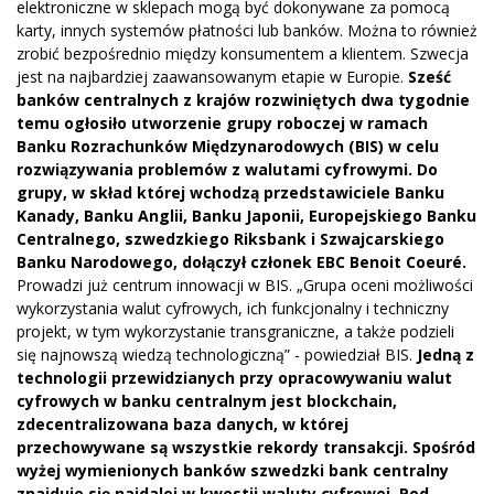
elektroniczne w sklepach mogą być dokonywane za pomocą
karty, innych systemów płatności lub banków. Można to również
zrobić bezpośrednio między konsumentem a klientem. Szwecja
jest na najbardziej zaawansowanym etapie w Europie.
Sześć
banków centralnych z krajów rozwiniętych dwa tygodnie
temu ogłosiło utworzenie grupy roboczej w ramach
Banku Rozrachunków Międzynarodowych (BIS) w celu
rozwiązywania problemów z walutami cyfrowymi. Do
grupy, w skład której wchodzą przedstawiciele Banku
Kanady, Banku Anglii, Banku Japonii, Europejskiego Banku
Centralnego, szwedzkiego Riksbank i Szwajcarskiego
Banku Narodowego, dołączył członek EBC Benoit Coeuré.
Prowadzi już centrum innowacji w BIS. „Grupa oceni możliwości
wykorzystania walut cyfrowych, ich funkcjonalny i techniczny
projekt, w tym wykorzystanie transgraniczne, a także podzieli
się najnowszą wiedzą technologiczną” - powiedział BIS.
Jedną z
technologii przewidzianych przy opracowywaniu walut
cyfrowych w banku centralnym jest blockchain,
zdecentralizowana baza danych, w której
przechowywane są wszystkie rekordy transakcji. Spośród
wyżej wymienionych banków szwedzki bank centralny
znajduje się najdalej w kwestii waluty cyfrowej. Pod