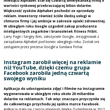
miesiącu Alphabet stał się czwartą amerykańską firmą o
wartości rynkowej przekraczającej bilion dolarów.
Większość zysków Alphabet pochodzi ze sprzedaży
reklam. Inwestorzy również ściśle śledzą usługi w
chmurze firmy i jej ambicje w zakresie opieki zdrowotnej.
W ubiegłym roku Google uzgodnił zakup producenta
inteligentnych zegarków i bransoletek fitness Fitbit.
Larry Page i Sergey Brin, założyciele Google, zrezygnowali z
zarządzania Alphabet pod koniec ubiegłego roku. Zostali oni
zastąpieni przez prezesa Google'a Sundara Pichai.
Instagram zarobił więcej na reklamie
niż YouTube, dzięki czemu grupa
Facebook zarobiła jedną czwartą
swojego wyniku
Aplikacja do udostępniania zdjęć i filmów na Instagramie
wygenerowała w ubiegłym roku około 20 miliardów
dolarów na reklamach. Tak więc znacząco przyczyniła się
do całkowitego przychodu jej spółce matce Facebook.
Aplikacja stała się częścią imperium Marka Zuckerberga w 2012