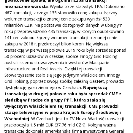
gwałtownie spadła, ale ogólna liczba transakcji
nieznacznie wzrosła
. Wynika to ze statystyk TPA. Dokonano
467 transakcji, z czego 135 stanowiło cenę zakupu. Łączny
wolumen transakcji o znanej cenie zakupu wyniósł 538
miliardów CZK. Na podstawie dostępnych danych w ubiegłym
roku przeprowadzono 435 transakcji, w których opublikowano
141 cen zakupu. Łączny wolumen transakcji o znanej cenie
zakupu w 2018 r. przekroczył bilion koron. Największą
transakcją w pierwszej połowie 2019 roku była sprzedaż ponad
50 procent udziałów w czeskiej spółce Innogy Grid Holding
australijskiemu stowarzyszeniu inwestorów Macquarie
Infrastructure and Real Assets. Dzięki tej transakcji
Stowarzyszenie stało się jego jedynym właścicielem. Innogy
Grid Holding, poprzez swoją spółkę zależną GasNet, prowadzi
dystrybucję gazu ziemnego w Czechach.
Największą
transakcją w drugiej połowie roku była sprzedaż CME z
siedzibą w Pradze do grupy PPF, która stała się
wyłącznym właścicielem tej transakcji. CME prowadzi
stacje telewizyjne w pięciu krajach Europy Środkowej i
Wschodniej
. W Czechach jest to TV Nova. Wartość transakcji
przekroczyła 1,5 mld EUR (37,76 mld CZK). Kolejną ważną
transakcję dokonała amerykańska firma inwestycyjna General