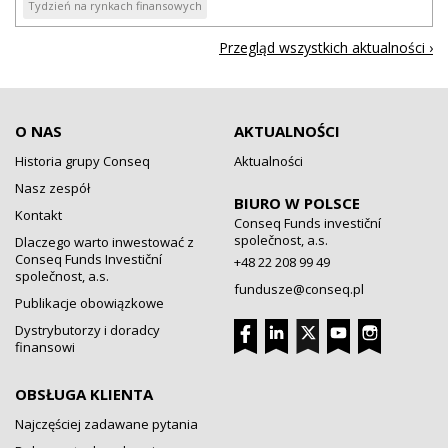
Tydzień na rynkach finansowych
Przegląd wszystkich aktualności ›
O NAS
AKTUALNOŚCI
Historia grupy Conseq
Aktualności
Nasz zespół
BIURO W POLSCE
Kontakt
Conseq Funds investiční
společnost, a.s.
Dlaczego warto inwestować z
Conseq Funds Investiční
+48 22 208 99 49
společnost, a.s.
fundusze@conseq.pl
Publikacje obowiązkowe
Dystrybutorzy i doradcy
finansowi
OBSŁUGA KLIENTA
Najczęściej zadawane pytania