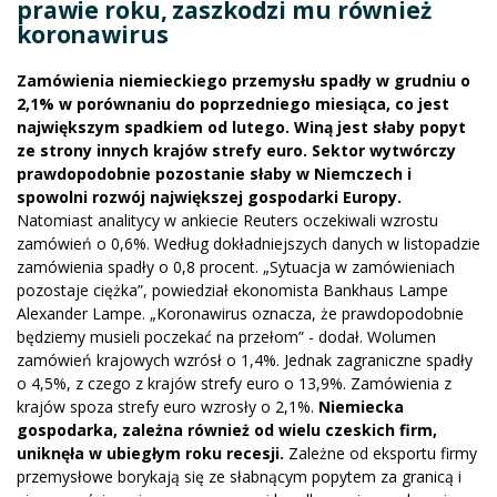
prawie roku, zaszkodzi mu również
koronawirus
Zamówienia niemieckiego przemysłu spadły w grudniu o
2,1% w porównaniu do poprzedniego miesiąca, co jest
największym spadkiem od lutego. Winą jest słaby popyt
ze strony innych krajów strefy euro. Sektor wytwórczy
prawdopodobnie pozostanie słaby w Niemczech i
spowolni rozwój największej gospodarki Europy.
Natomiast analitycy w ankiecie Reuters oczekiwali wzrostu
zamówień o 0,6%. Według dokładniejszych danych w listopadzie
zamówienia spadły o 0,8 procent. „Sytuacja w zamówieniach
pozostaje ciężka”, powiedział ekonomista Bankhaus Lampe
Alexander Lampe. „Koronawirus oznacza, że prawdopodobnie
będziemy musieli poczekać na przełom” - dodał. Wolumen
zamówień krajowych wzrósł o 1,4%. Jednak zagraniczne spadły
o 4,5%, z czego z krajów strefy euro o 13,9%. Zamówienia z
krajów spoza strefy euro wzrosły o 2,1%.
Niemiecka
gospodarka, zależna również od wielu czeskich firm,
uniknęła w ubiegłym roku recesji.
Zależne od eksportu firmy
przemysłowe borykają się ze słabnącym popytem za granicą i