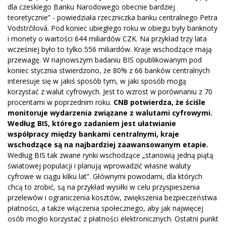
dla czeskiego Banku Narodowego obecnie bardziej
teoretycznie” - powiedziała rzeczniczka banku centralnego Petra
Vodstrčilová. Pod koniec ubiegłego roku w obiegu były banknoty
i monety o wartości 644 miliardów CZK. Na przykład trzy lata
wcześniej było to tylko 556 miliardów. Kraje wschodzące mają
przewagę. W najnowszym badaniu BIS opublikowanym pod
koniec stycznia stwierdzono, że 80% z 66 banków centralnych
interesuje się w jakiś sposób tym, w jaki sposób mogą
korzystać z walut cyfrowych. Jest to wzrost w porównaniu z 70
procentami w poprzednim roku.
CNB potwierdza, że ściśle
monitoruje wydarzenia związane z walutami cyfrowymi.
Według BIS, którego zadaniem jest ułatwianie
współpracy między bankami centralnymi, kraje
wschodzące są na najbardziej zaawansowanym etapie.
Według BIS tak zwane rynki wschodzące „stanowią jedną piątą
światowej populacji i planują wprowadzić własne waluty
cyfrowe w ciągu kilku lat”. Głównymi powodami, dla których
chcą to zrobić, są na przykład wysiłki w celu przyspieszenia
przelewów i ograniczenia kosztów, zwiększenia bezpieczeństwa
płatności, a także włączenia społecznego, aby jak najwięcej
osób mogło korzystać z płatności elektronicznych. Ostatni punkt