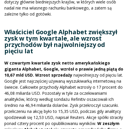
dotyczy głównie biedniejszych krajów, w których wiele osób
nadal nie ma własnego rachunku bankowego, a zatem są
zależne tylko od gotówki.
Właściciel Google Alphabet zwiększył
zysk w tym kwartale, ale wzrost
przychodów był najwolniejszy od
pięciu lat
W czwartym kwartale zysk netto amerykańskiego
giganta Alphabet, Google, wzrósł o prawie jedną piątą do
10,67 mld USD. Wzrost sprzedaży
najwolniejszy od pięciu lat.
Google jest najczęściej używaną wyszukiwarką internetową na
świecie. Całkowite przychody Alphabet wzrosły o 17 procent do
46,08 miliarda USD. Pozostały w tyle za oczekiwaniami
analityków, którzy według sondażu Refinitiv oszacowali ich
średnio na 46,94 miliarda dolarów. Zysk przekroczył szacunki.
przeliczeniu na akcję było to 15,35 USD, podczas gdy analitycy
spodziewali się 12,53 USD, napisał Reuters. Akcje spółki straciły
ponad cztery procent po opublikowaniu wyników.
W zeszłym