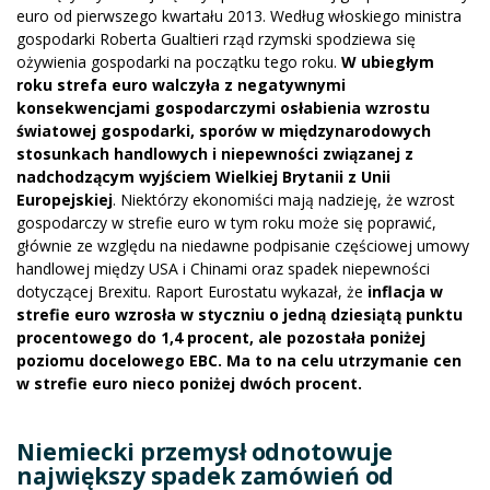
euro od pierwszego kwartału 2013. Według włoskiego ministra
gospodarki Roberta Gualtieri rząd rzymski spodziewa się
ożywienia gospodarki na początku tego roku.
W ubiegłym
roku strefa euro walczyła z negatywnymi
konsekwencjami gospodarczymi osłabienia wzrostu
światowej gospodarki, sporów w międzynarodowych
stosunkach handlowych i niepewności związanej z
nadchodzącym wyjściem Wielkiej Brytanii z Unii
Europejskiej
. Niektórzy ekonomiści mają nadzieję, że wzrost
gospodarczy w strefie euro w tym roku może się poprawić,
głównie ze względu na niedawne podpisanie częściowej umowy
handlowej między USA i Chinami oraz spadek niepewności
dotyczącej Brexitu. Raport Eurostatu wykazał, że
inflacja w
strefie euro wzrosła w styczniu o jedną dziesiątą punktu
procentowego do 1,4 procent, ale pozostała poniżej
poziomu docelowego EBC. Ma to na celu utrzymanie cen
w strefie euro nieco poniżej dwóch procent.
Niemiecki przemysł odnotowuje
największy spadek zamówień od