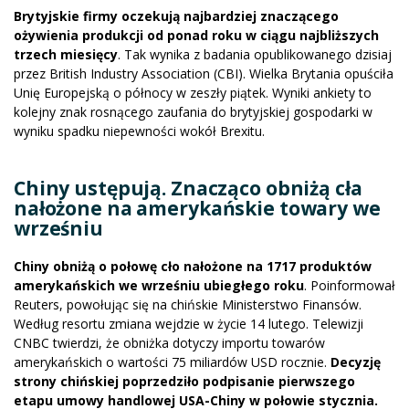
Brytyjskie firmy oczekują najbardziej znaczącego
ożywienia produkcji od ponad roku w ciągu najbliższych
trzech miesięcy
. Tak wynika z badania opublikowanego dzisiaj
przez British Industry Association (CBI). Wielka Brytania opuściła
Unię Europejską o północy w zeszły piątek. Wyniki ankiety to
kolejny znak rosnącego zaufania do brytyjskiej gospodarki w
wyniku spadku niepewności wokół Brexitu.
Chiny ustępują. Znacząco obniżą cła
nałożone na amerykańskie towary we
wrześniu
Chiny obniżą o połowę cło nałożone na 1717 produktów
amerykańskich we wrześniu ubiegłego roku
. Poinformował
Reuters, powołując się na chińskie Ministerstwo Finansów.
Według resortu zmiana wejdzie w życie 14 lutego. Telewizji
CNBC twierdzi, że obniżka dotyczy importu towarów
amerykańskich o wartości 75 miliardów USD rocznie.
Decyzję
strony chińskiej poprzedziło podpisanie pierwszego
etapu umowy handlowej USA-Chiny w połowie stycznia.