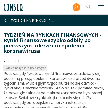
TYDZIEŃ NA RYNKACH FINANSOWYCH - Rynki finansowe szybko odbiły po pierwszym uderzeniu epidemii koron
TYDZIEŃ NA RYNKACH FINANSOWYCH -
Rynki finansowe szybko odbiły po
pierwszym uderzeniu epidemii
koronawirusa
2020-02-10
Tydzień na rynkach finansowych
Podczas gdy światowe rynki finansowe znajdowały się
pod silną presją epidemii koronawirusa przed dwoma
tygodniami, w ubiegłym tygodniu trend się odwrócił i
rynki akcji znacznie wzrosły. Stało się tak pomimo faktu,
że nowe globalne dane makroekonomiczne były raczej
słabsze. Światowe rynki akcji umocniły się o 2,7%,
podczas gdy europejskie i amerykańskie akcje
osiągnęły najlepsze wyniki, zyskując ponad 3%.