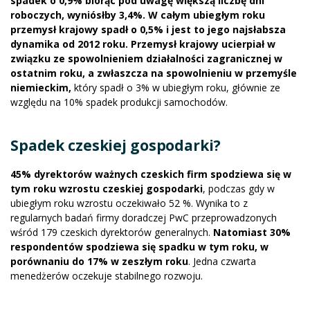
spadek o 0,9% biorąc pod uwagę większą liczbę dni
roboczych, wyniósłby 3,4%. W całym ubiegłym roku
przemysł krajowy spadł o 0,5% i jest to jego najsłabsza
dynamika od 2012 roku. Przemysł krajowy ucierpiał w
związku ze spowolnieniem działalności zagranicznej w
ostatnim roku, a zwłaszcza na spowolnieniu w przemyśle
niemieckim,
który spadł o 3% w ubiegłym roku, głównie ze
względu na 10% spadek produkcji samochodów.
Spadek czeskiej gospodarki?
45% dyrektorów ważnych czeskich firm spodziewa się w
tym roku wzrostu czeskiej gospodarki
, podczas gdy w
ubiegłym roku wzrostu oczekiwało 52 %. Wynika to z
regularnych badań firmy doradczej PwC przeprowadzonych
wśród 179 czeskich dyrektorów generalnych.
Natomiast 30%
respondentów spodziewa się spadku w tym roku, w
porównaniu do 17% w zeszłym roku
. Jedna czwarta
menedżerów oczekuje stabilnego rozwoju.