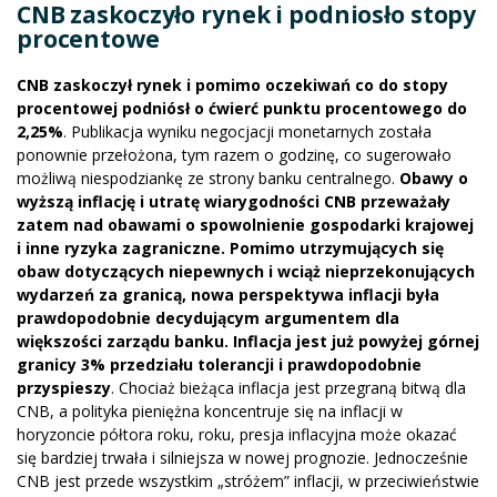
CNB zaskoczyło rynek i podniosło stopy
procentowe
CNB zaskoczył rynek i pomimo oczekiwań co do stopy
procentowej podniósł o ćwierć punktu procentowego do
2,25%
. Publikacja wyniku negocjacji monetarnych została
ponownie przełożona, tym razem o godzinę, co sugerowało
możliwą niespodziankę ze strony banku centralnego.
Obawy o
wyższą inflację i utratę wiarygodności CNB przeważały
zatem nad obawami o spowolnienie gospodarki krajowej
i inne ryzyka zagraniczne. Pomimo utrzymujących się
obaw dotyczących niepewnych i wciąż nieprzekonujących
wydarzeń za granicą, nowa perspektywa inflacji była
prawdopodobnie decydującym argumentem dla
większości zarządu banku. Inflacja jest już powyżej górnej
granicy 3% przedziału tolerancji i prawdopodobnie
przyspieszy
. Chociaż bieżąca inflacja jest przegraną bitwą dla
CNB, a polityka pieniężna koncentruje się na inflacji w
horyzoncie półtora roku, roku, presja inflacyjna może okazać
się bardziej trwała i silniejsza w nowej prognozie. Jednocześnie
CNB jest przede wszystkim „stróżem” inflacji, w przeciwieństwie