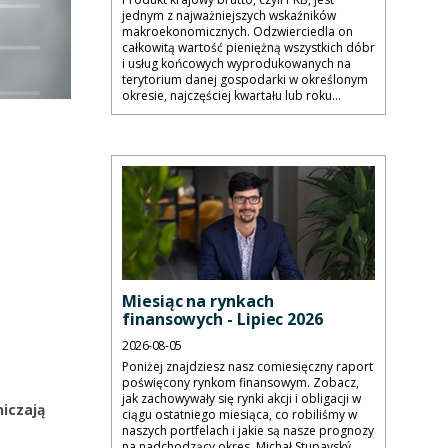
jednym z najważniejszych wskaźników
makroekonomicznych. Odzwierciedla on
całkowitą wartość pieniężną wszystkich dóbr
i usług końcowych wyprodukowanych na
terytorium danej gospodarki w określonym
okresie, najczęściej kwartału lub roku...
Miesiąc na rynkach
finansowych - Lipiec 2026
2026-08-05
Poniżej znajdziesz nasz comiesięczny raport
poświęcony rynkom finansowym. Zobacz,
jak zachowywały się rynki akcji i obligacji w
iczają
ciągu ostatniego miesiąca, co robiliśmy w
naszych portfelach i jakie są nasze prognozy
na nadchodzący okres. Michał Stupavský,