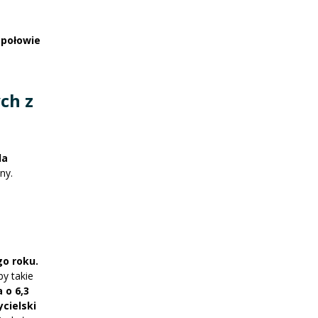
 połowie
ch z
la
ny.
go roku.
by takie
 o 6,3
cielski