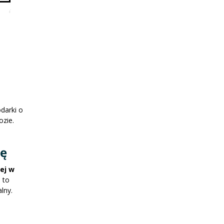
darki o
ozie.
wę
ej w
 to
lny.