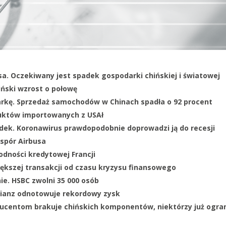
. Oczekiwany jest spadek gospodarki chińskiej i światowej
iński wzrost o połowę
rkę. Sprzedaż samochodów w Chinach spadła o 92 procent
oduktów importowanych z USAł
ek. Koronawirus prawdopodobnie doprowadzi ją do recesji
 spór Airbusa
dności kredytowej Francji
ększej transakcji od czasu kryzysu finansowego
ie. HSBC zwolni 35 000 osób
lianz odnotowuje rekordowy zysk
ducentom brakuje chińskich komponentów, niektórzy już ogran