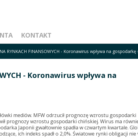
ENTA
KONTAKT
NA RYNKACH FINANSOWYCH - Koronawirus wpływa na gospodarkę 
YCH - Koronawirus wpływa na
łówki mediów. MFW odrzucił prognozę wzrostu gospodarki
ił prognozy wzrostu gospodarki chińskiej. Wirus ma równie
podarka Japonii gwałtownie spadła w czwartym kwartale. Gl
hodzące, ich indeks spadł o 2,0%. Światowe rynki obligacji nie