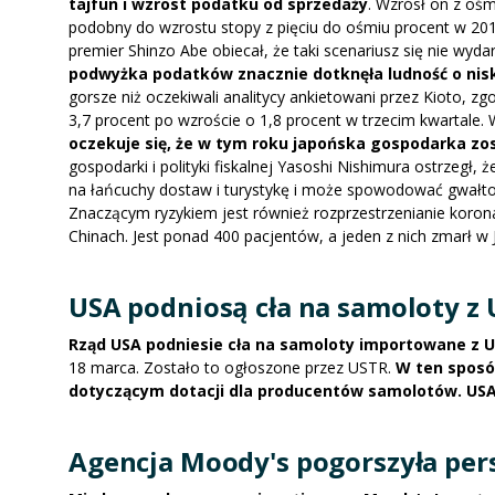
tajfun i wzrost podatku od sprzedaży
. Wzrósł on z ośm
podobny do wzrostu stopy z pięciu do ośmiu procent w 20
premier Shinzo Abe obiecał, że taki scenariusz się nie w
podwyżka podatków znacznie dotknęła ludność o nis
gorsze niż oczekiwali analitycy ankietowani przez Kioto, z
3,7 procent po wzroście o 1,8 procent w trzecim kwartale
oczekuje się, że w tym roku japońska gospodarka zo
gospodarki i polityki fiskalnej Yasoshi Nishimura ostrzeg
na łańcuchy dostaw i turystykę i może spowodować gwałto
Znaczącym ryzykiem jest również rozprzestrzenianie korona
Chinach. Jest ponad 400 pacjentów, a jeden z nich zmarł w 
USA podniosą cła na samoloty z 
Rząd USA podniesie cła na samoloty importowane z Un
18 marca. Zostało to ogłoszone przez USTR.
W ten sposó
dotyczącym dotacji dla producentów samolotów. USA 
Agencja Moody's pogorszyła per