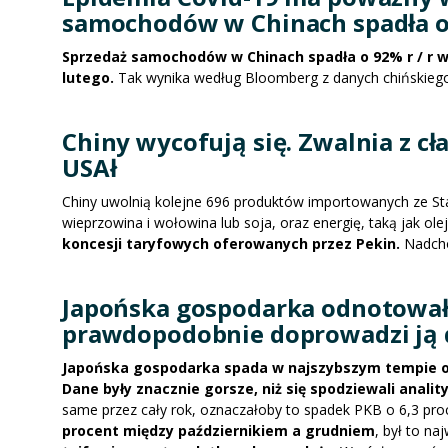
samochodów w Chinach spadła o
Sprzedaż samochodów w Chinach spadła o 92% r / r 
lutego.
Tak wynika według Bloomberg z danych chińskie
Chiny wycofują się. Zwalnia z c
USAł
Chiny uwolnią kolejne 696 produktów importowanych ze St
wieprzowina i wołowina lub soja, oraz energię, taką jak ole
koncesji taryfowych oferowanych przez Pekin.
Nadcho
Japońska gospodarka odnotował
prawdopodobnie doprowadzi ją d
Japońska gospodarka spada w najszybszym tempie od 
Dane były znacznie gorsze, niż się spodziewali anality
same przez cały rok, oznaczałoby to spadek PKB o 6,3 pro
procent między październikiem a grudniem
, był to n