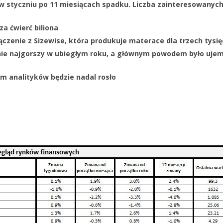
 styczniu po 11 miesiącach spadku. Liczba zainteresowanyc
za ćwierć biliona
czenie z Sizewise, która produkuje materace dla trzech tysięc
nie najgorszy w ubiegłym roku, a głównym powodem było uje
em analityków będzie nadal rosło