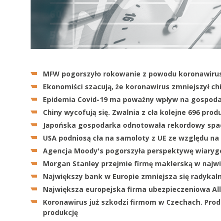
MFW pogorszyło rokowanie z powodu koronawirusa
Ekonomiści szacują, że koronawirus zmniejszył ch
Epidemia Covid-19 ma poważny wpływ na gospoda
Chiny wycofują się. Zwalnia z cła kolejne 696 pr
Japońska gospodarka odnotowała rekordowy spad
USA podniosą cła na samoloty z UE ze względu na
Agencja Moody's pogorszyła perspektywę wiarygo
Morgan Stanley przejmie firmę maklerską w najwi
Największy bank w Europie zmniejsza się radykaln
Największa europejska firma ubezpieczeniowa Al
Koronawirus już szkodzi firmom w Czechach. Pro
produkcję