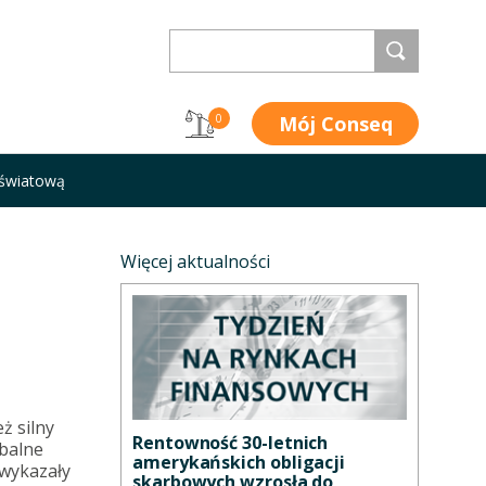
Mój Conseq
0
światową
Więcej aktualności
ż silny
Rentowność 30-letnich
obalne
amerykańskich obligacji
 wykazały
skarbowych wzrosła do