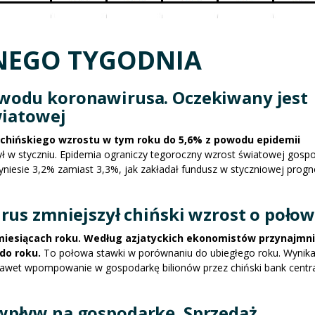
NEGO TYGODNIA
wodu koronawirusa. Oczekiwany jest
wiatowej
chińskiego wzrostu w tym roku do 5,6% z powodu epidemii
ył w styczniu. Epidemia ograniczy tegoroczny wzrost światowej gospo
niesie 3,2% zamiast 3,3%, jak zakładał fundusz w styczniowej progn
rus zmniejszył chiński wzrost o poło
 miesiącach roku. Według azjatyckich ekonomistów przynajmni
do roku.
To połowa stawki w porównaniu do ubiegłego roku. Wynika
awet wpompowanie w gospodarkę bilionów przez chiński bank centra
wpływ na gospodarkę. Sprzedaż