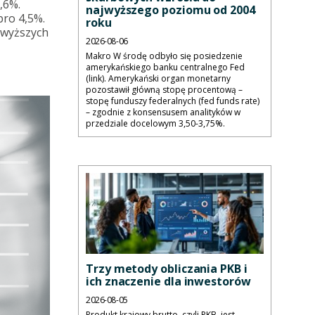
,6%.
najwyższego poziomu od 2004
bro 4,5%.
roku
powyższych
2026-08-06
Makro W środę odbyło się posiedzenie
amerykańskiego banku centralnego Fed
(link). Amerykański organ monetarny
pozostawił główną stopę procentową –
stopę funduszy federalnych (fed funds rate)
– zgodnie z konsensusem analityków w
przedziale docelowym 3,50-3,75%.
Trzy metody obliczania PKB i
ich znaczenie dla inwestorów
2026-08-05
Produkt krajowy brutto, czyli PKB, jest