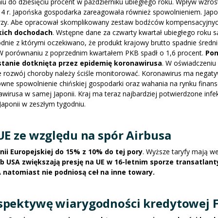
iu do dziesięciu procent w październiku ubiegłego roku. Wpływ wzros
14 r. Japońska gospodarka zareagowała również spowolnieniem. Japo
ydarzy. Abe opracował skomplikowany zestaw bodźców kompensacyjnyc
kich dochodach
. Wstępne dane za czwarty kwartał ubiegłego roku s
godnie z którymi oczekiwano, że produkt krajowy brutto spadnie średni
. W porównaniu z poprzednim kwartałem PKB spadł o 1,6 procent.
Po
stanie dotknięta przez epidemię koronawirusa
. W oświadczeniu 
ł, że rozwój choroby należy ściśle monitorować. Koronawirus ma nega
wne spowolnienie chińskiej gospodarki oraz wahania na rynku fina
wirusa w samej Japonii. Kraj ma teraz najbardziej potwierdzone infe
Japonii w zeszłym tygodniu.
UE ze względu na spór Airbusa
ii Europejskiej do 15% z 10% do tej pory
. Wyższe taryfy mają we
b USA zwiększają presję na UE w 16-letnim sporze transatlan
natomiast nie podniosą ceł na inne towary.
spektywę wiarygodności kredytowej F