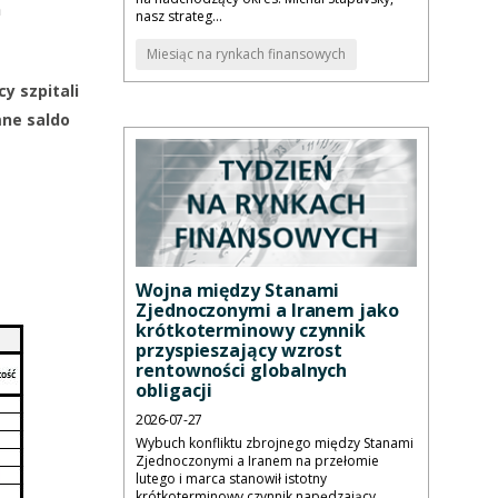
h
nasz strateg...
Miesiąc na rynkach finansowych
y szpitali
mne saldo
Wojna między Stanami
Zjednoczonymi a Iranem jako
krótkoterminowy czynnik
przyspieszający wzrost
rentowności globalnych
obligacji
2026-07-27
Wybuch konfliktu zbrojnego między Stanami
Zjednoczonymi a Iranem na przełomie
lutego i marca stanowił istotny
krótkoterminowy czynnik napędzający