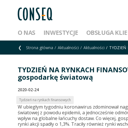
O NAS
INWESTYCJE
OBSŁUGA KLI
Strona główna
Aktualności
Aktualności
TYDZIEŃ 
TYDZIEŃ NA RYNKACH FINANSOW
gospodarkę światową
2020-02-24
Tydzień na rynkach finansowych
W ubiegłym tygodniu koronawirus zdominował nag
światowej z powodu epidemii, a jednocześnie odmów
wpływ na globalne łańcuchy dostaw. Co więcej, gos
rynki akcji spadły o 1,3%. Traciły również rynki wsc