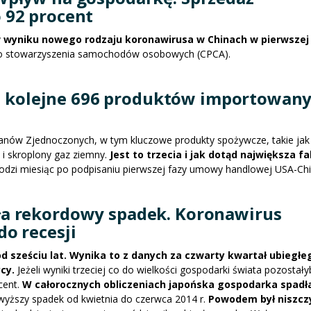
 92 procent
w wyniku nowego rodzaju koronawirusa w Chinach w pierwszej
go stowarzyszenia samochodów osobowych (CPCA).
ła kolejne 696 produktów importowany
anów Zjednoczonych, w tym kluczowe produkty spożywcze, takie jak
j i skroplony gaz ziemny.
Jest to trzecia i jak dotąd największa fa
dzi miesiąc po podpisaniu pierwszej fazy umowy handlowej USA-Chi
a rekordowy spadek. Koronawirus
o recesji
sześciu lat. Wynika to z danych za czwarty kwartał ubiegłe
cy.
Jeżeli wyniki trzeciej co do wielkości gospodarki świata pozostały
cent.
W całorocznych obliczeniach japońska gospodarka spadła
ajwyższy spadek od kwietnia do czerwca 2014 r.
Powodem był niszczy