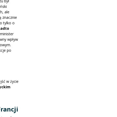
tu był
ński
h, ale
ą znacznie
o tylko o
nadto
minister
tywny wpływ
nsowym.
kcje po
jść w życie
tyckim
rancji