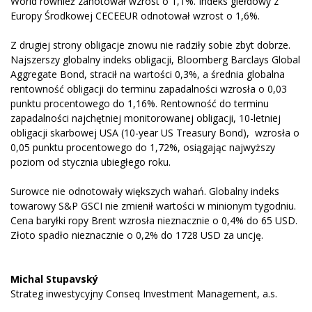
World również zanotował wzrost o 1,1%. Indeks giełdowy z
Europy Środkowej CECEEUR odnotował wzrost o 1,6%.
Z drugiej strony obligacje znowu nie radziły sobie zbyt dobrze.
Najszerszy globalny indeks obligacji, Bloomberg Barclays Global
Aggregate Bond, stracił na wartości 0,3%, a średnia globalna
rentowność obligacji do terminu zapadalności wzrosła o 0,03
punktu procentowego do 1,16%. Rentowność do terminu
zapadalności najchętniej monitorowanej obligacji, 10-letniej
obligacji skarbowej USA (10-year US Treasury Bond), wzrosła o
0,05 punktu procentowego do 1,72%, osiągając najwyższy
poziom od stycznia ubiegłego roku.
Surowce nie odnotowały większych wahań. Globalny indeks
towarowy S&P GSCI nie zmienił wartości w minionym tygodniu.
Cena baryłki ropy Brent wzrosła nieznacznie o 0,4% do 65 USD.
Złoto spadło nieznacznie o 0,2% do 1728 USD za uncję.
Michal Stupavský
Strateg inwestycyjny Conseq Investment Management, a.s.