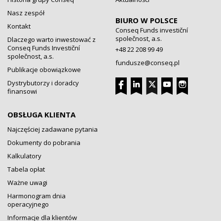
Nasz zespół
BIURO W POLSCE
Kontakt
Conseq Funds investiční
společnost, a.s.
Dlaczego warto inwestować z
Conseq Funds Investiční
+48 22 208 99 49
společnost, a.s.
fundusze@conseq.pl
Publikacje obowiązkowe
Dystrybutorzy i doradcy
finansowi
OBSŁUGA KLIENTA
Najczęściej zadawane pytania
Dokumenty do pobrania
Kalkulatory
Tabela opłat
Ważne uwagi
Harmonogram dnia
operacyjnego
Informacje dla klientów