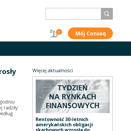
Mój Conseq
0
rosły
Więcej aktualności
ygodniu
j radziły
według
Rentowność 30-letnich
amerykańskich obligacji
skarbowych wzrosła do