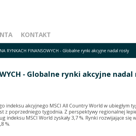
ENTA
KONTAKT
A RYNKACH FINANSOWYCH - Globalne rynki akcyjne nadal rosły
H - Globalne rynki akcyjne nadal 
ego indeksu akcyjnego MSCI All Country World w ubiegłym t
st z poprzedniego tygodnia. Z perspektywy regionalnej lepie
ług indeksu MSCI World zyskały 3,7 %. Rynki rozwijające się 
,8 %.