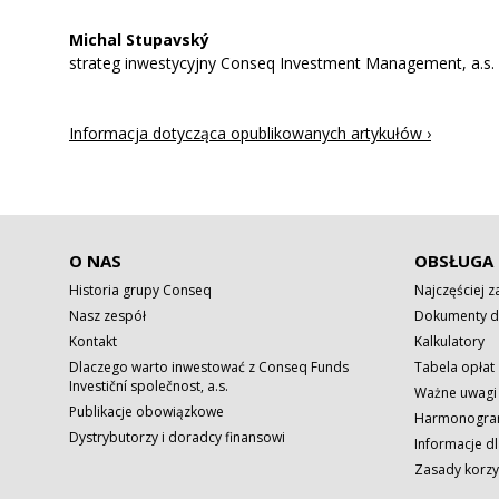
Michal Stupavský
strateg inwestycyjny Conseq Investment Management, a.s.
Informacja dotycząca opublikowanych artykułów ›
O NAS
OBSŁUGA 
Historia grupy Conseq
Najczęściej 
Nasz zespół
Dokumenty d
Kontakt
Kalkulatory
Dlaczego warto inwestować z Conseq Funds
Tabela opłat
Investiční společnost, a.s.
Ważne uwagi
Publikacje obowiązkowe
Harmonogram
Dystrybutorzy i doradcy finansowi
Informacje dl
Zasady korzy