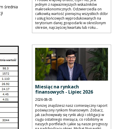
jednym z najważniejszych wskaźników
ym średnia
makroekonomicznych. Odzwierciedla on
ji
całkowitą wartość pieniężną wszystkich dóbr
i usług końcowych wyprodukowanych na
terytorium danej gospodarki w określonym
okresie, najczęściej kwartału lub roku...
Miesiąc na rynkach
finansowych - Lipiec 2026
2026-08-05
Poniżej znajdziesz nasz comiesięczny raport
poświęcony rynkom finansowym. Zobacz,
jak zachowywały się rynki akcji i obligacji w
ciągu ostatniego miesiąca, co robiliśmy w
naszych portfelach i jakie są nasze prognozy
na nadchodzący okres. Michał Stupavský,