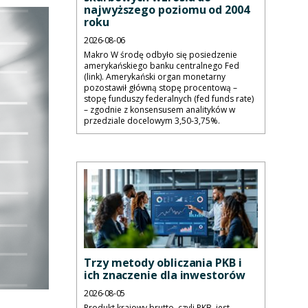
najwyższego poziomu od 2004
roku
2026-08-06
Makro W środę odbyło się posiedzenie
amerykańskiego banku centralnego Fed
(link). Amerykański organ monetarny
pozostawił główną stopę procentową –
stopę funduszy federalnych (fed funds rate)
– zgodnie z konsensusem analityków w
przedziale docelowym 3,50-3,75%.
Trzy metody obliczania PKB i
ich znaczenie dla inwestorów
2026-08-05
Produkt krajowy brutto, czyli PKB, jest