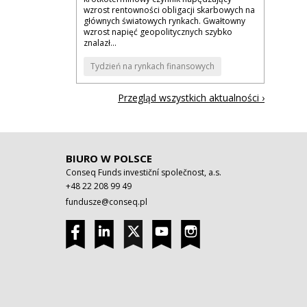
wzrost rentowności obligacji skarbowych na
głównych światowych rynkach. Gwałtowny
wzrost napięć geopolitycznych szybko
znalazł...
Tydzień na rynkach finansowych
Przegląd wszystkich aktualności ›
BIURO W POLSCE
Conseq Funds investiční společnost, a.s.
+48 22 208 99 49
fundusze@conseq.pl