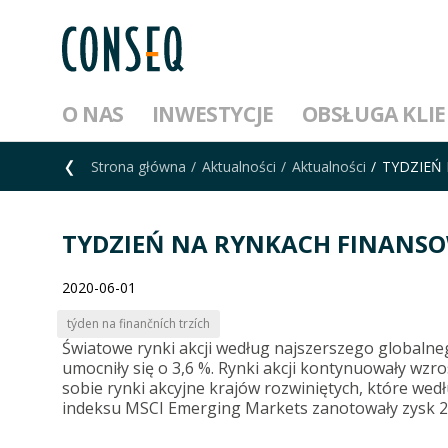
O NAS
INWESTYCJE
OBSŁUGA KLI
Strona główna
Aktualności
Aktualności
TYDZIEŃ N
TYDZIEŃ NA RYNKACH FINANSOWYC
2020-06-01
týden na finančních trzích
Światowe rynki akcji według najszerszego globaln
umocniły się o 3,6 %. Rynki akcji kontynuowały wzro
sobie rynki akcyjne krajów rozwiniętych, które wed
indeksu MSCI Emerging Markets zanotowały zysk 2