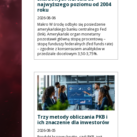
najwyższego poziomu od 2004
roku
2026-08-06
Makro W środę odbyło się posiedzenie
amerykańskiego banku centralnego Fed
(link). Amerykański organ monetarny
pozostawił główną stopę procentową –
stopę funduszy federalnych (fed funds rate)
– zgodnie z konsensusem analityków w
przedziale docelowym 3,50-3,75%.
Trzy metody obliczania PKB i
ich znaczenie dla inwestorów
2026-08-05
Produkt krajowy brutto, czyli PKB, jest