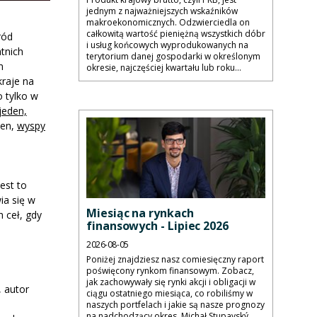
jednym z najważniejszych wskaźników
makroekonomicznych. Odzwierciedla on
całkowitą wartość pieniężną wszystkich dóbr
ród
i usług końcowych wyprodukowanych na
atnich
terytorium danej gospodarki w określonym
m
okresie, najczęściej kwartału lub roku...
kraje na
 tylko w
jeden,
yen,
wyspy
est to
ia się w
Miesiąc na rynkach
 ceł, gdy
finansowych - Lipiec 2026
2026-08-05
Poniżej znajdziesz nasz comiesięczny raport
poświęcony rynkom finansowym. Zobacz,
jak zachowywały się rynki akcji i obligacji w
, autor
ciągu ostatniego miesiąca, co robiliśmy w
naszych portfelach i jakie są nasze prognozy
na nadchodzący okres. Michał Stupavský,