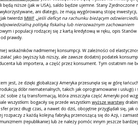
li będą niższe (jak w USA), saldo będzie ujemne. Stany Zjednoczone
i wykorzystywane, ani dlatego, że mają wygórowaną stopę inwestycji,
Jak twierdzi
MWF
„
jeśli deficyt na rachunku bieżącym odzwierciedl
odpowiedzialną polityką fiskalną lub nierozważnym zachowaniem
owym i populacji rodzącej się z kartą kredytową w ręku, opis Stanów
 od prawdy.
ie) wskaźników nadmiernej konsumpcji. W zależności od elastycznoś
działać jako (wyższy lub niższy, ale zawsze dodatni) podatek konsump
ducenta lub importera, a część przez konsument. Tym ostatnim nie bę
m jest, że dzięki globalizacji Ameryka przesunęła się w górę łańcuc
odukcją dóbr niematerialnych, takich jak oprogramowanie i usługi) i s
dzić sobie z tą transformacją, która zniszczyła część Ameryki pod wz
ale wszystkim: bogaciły się przede wszystkim
wyższe warstwy
drabin
fer przez długi czas, a nawet do dziś, obojętnie przyglądali się, jak
j rozpaczy z każdą kolejną fabryką przenoszącą się do Azji, i zamia
omunizmem (republikanie) lub że należy pomóc innym jeszcze bardzie