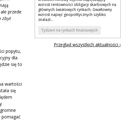
wzrost rentowności obligacji skarbowych na
 mają
głównych światowych rynkach. Gwałtowny
 ale przede
wzrost napięć geopolitycznych szybko
a zbyt
znalazł...
Tydzień na rynkach finansowych
Przegląd wszystkich aktualności ›
ci popytu,
cyjny dla
dzie się to
ha wartości
tała się
ględem
y
 ogromne
st pomagać
j