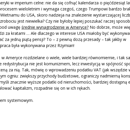
yki w imperium celne: nie da się cofnąć kalendarza o pięćdziesiąt l
t procesem wieloletnim i wymaga czegoś, czego Trumpowi bardzo bra
 Wietnamu do USA, skoro nadzieja na znalezienie wystarczającej licz
obociu jest niewielka? Czy nie byłoby lepiej poszukać raczej sposo
c pod uwagę
średnie wynagrodzenie w Ameryce?
No dobrze, może wię
dzi za kratami … Ale dlaczego w interesie USA miałoby być wykonywa
ać za jedną piątą pensji? To – z pewną dozą przesady – tak jakby w
a praca była wykonywana przez Rzymian!
 w Ameryce rozdzielane o wiele, wiele bardziej równomiernie, i tak
 redystrybucja nie jest komunizmem, lecz inwestycją w spójność spo
 ceną za nią. Tak, mówię o wprowadzeniu podatku VAT (jak wszędzie 
ednym ogniu: zwiększy przychody budżetowe, ograniczy nadmierną kon
myśli znacznie wyższe podatki od nieruchomości, bardziej dostępną e
lować kapitalizm, rozpadnie się on w ich rękach.
łędem systemowym.