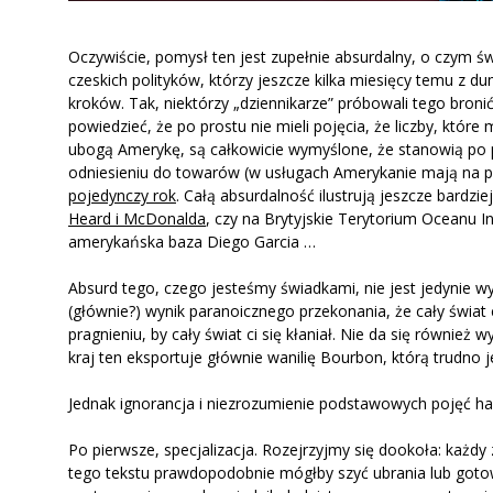
Oczywiście, pomysł ten jest zupełnie absurdalny, o czym ś
czeskich polityków, którzy jeszcze kilka miesięcy temu z du
kroków. Tak, niektórzy „dziennikarze” próbowali tego bronić i
powiedzieć, że po prostu nie mieli pojęcia, że liczby, któ
ubogą Amerykę, są całkowicie wymyślone, że stanowią po p
odniesieniu do towarów (w usługach Amerykanie mają na p
pojedynczy rok
. Całą absurdalność ilustrują jeszcze bardz
Heard i McDonalda
, czy na Brytyjskie Terytorium Oceanu In
amerykańska baza Diego Garcia …
Absurd tego, czego jesteśmy świadkami, nie jest jedynie 
(głównie?) wynik paranoicznego przekonania, że cały świat 
pragnieniu, by cały świat ci się kłaniał. Nie da się równi
kraj ten eksportuje głównie wanilię Bourbon, którą trudno 
Jednak ignorancja i niezrozumienie podstawowych pojęć h
Po pierwsze, specjalizacja. Rozejrzyjmy się dookoła: każdy
tego tekstu prawdopodobnie mógłby szyć ubrania lub gotować