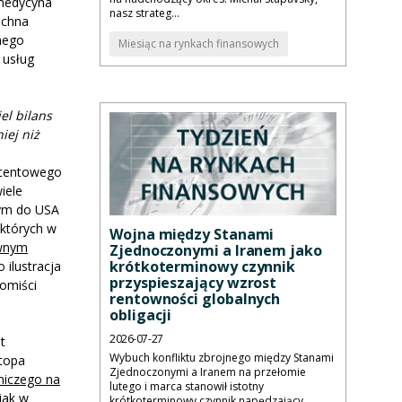
 medycyna
nasz strateg...
echna
lnego
Miesiąc na rynkach finansowych
 usług
el bilans
iej niż
ocentowego
iele
wym do USA
 których w
Wojna między Stanami
wnym
Zjednoczonymi a Iranem jako
krótkoterminowy czynnik
 ilustracja
przyspieszający wzrost
nomiści
rentowności globalnych
obligacji
2026-07-27
t
Wybuch konfliktu zbrojnego między Stanami
stopa
Zjednoczonymi a Iranem na przełomie
tniczego na
lutego i marca stanowił istotny
jak w
krótkoterminowy czynnik napędzający