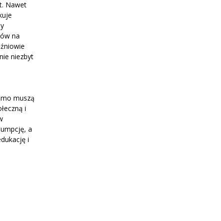
at. Nawet
kuje
by
bów na
źniowie
nie niezbyt
 samo muszą
łeczną i
w
sumpcję, a
dukację i