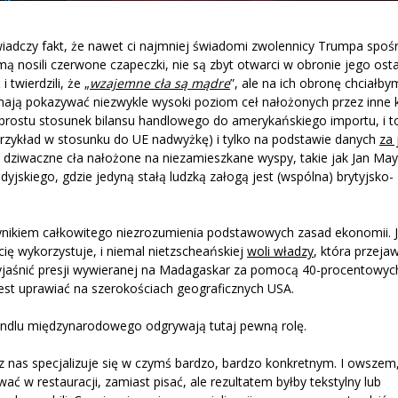
wiadczy fakt, że nawet ci najmniej świadomi zwolennicy Trumpa spoś
mą nosili czerwone czapeczki, nie są zbyt otwarci w obronie jego ost
 twierdzili, że „
wzajemne cła są mądre
”, ale na ich obronę chciałby
re mają pokazywać niezwykle wysoki poziom ceł nałożonych przez inne 
rostu stosunek bilansu handlowego do amerykańskiego importu, i to
rzykład w stosunku do UE nadwyżkę) i tylko na podstawie danych
za 
iej dziwaczne cła nałożone na niezamieszkane wyspy, takie jak Jan Ma
dyjskiego, gdzie jedyną stałą ludzką załogą jest (wspólna) brytyjsko-
wynikiem całkowitego niezrozumienia podstawowych zasad ekonomii. J
cię wykorzystuje, i niemal nietzscheańskiej
woli władzy
, która przejaw
eż wyjaśnić presji wywieranej na Madagaskar za pomocą 40-procentowych
jest uprawiać na szerokościach geograficznych USA.
andlu międzynarodowego odgrywają tutaj pewną rolę.
 z nas specjalizuje się w czymś bardzo, bardzo konkretnym. I owszem
 w restauracji, zamiast pisać, ale rezultatem byłby tekstylny lub