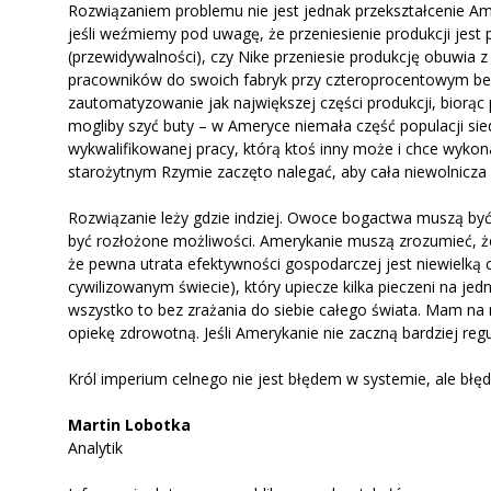
Rozwiązaniem problemu nie jest jednak przekształcenie Amer
jeśli weźmiemy pod uwagę, że przeniesienie produkcji jes
(przewidywalności), czy Nike przeniesie produkcję obuwia z
pracowników do swoich fabryk przy czteroprocentowym bezr
zautomatyzowanie jak największej części produkcji, biorą
mogliby szyć buty – w Ameryce niemała część populacji sie
wykwalifikowanej pracy, którą ktoś inny może i chce wykon
starożytnym Rzymie zaczęto nalegać, aby cała niewolnicz
Rozwiązanie leży gdzie indziej. Owoce bogactwa muszą być
być rozłożone możliwości. Amerykanie muszą zrozumieć, że
że pewna utrata efektywności gospodarczej jest niewielką
cywilizowanym świecie), który upiecze kilka pieczeni na j
wszystko to bez zrażania do siebie całego świata. Mam na 
opiekę zdrowotną. Jeśli Amerykanie nie zaczną bardziej regu
Król imperium celnego nie jest błędem w systemie, ale b
Martin Lobotka
Analytik