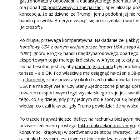
gastronomiczny odpowiednik dadaistycznego poematu w języ
ma ponad
40 podstawowych specjalizacji
. Specjalizacja p
koncepcja, że aż dziwne, że Trump i jemu podobni jej nie r
handlu pozwoliła Ameryce wspiąć się po szczeblach wartości 
(Microsoft).
Po drugie, przewaga komparatywna. Nakładanie ceł (jakby
handlowy USA z danym krajem przez import USA z tego kra
10%
”) ignoruje logikę handlu międzynarodowego opartego
eksportowym tego małego królestwa w Afryce są tekstyli
cła na Lesotho jest to, aby
ubrania jego marki
były produko
tańsze – ale OK. I co właściwie ma osiągnąć nałożenie 
są
diamenty
, które powstały około trzech miliardów lat tem
USA nie ma zbyt wiele? Czy Stany Zjednoczone planują upr
towarem eksportowym
tego wyspiarskiego kraju jest wanil
tego, co się dzieje, gdy przy jednym stole spotyka się bogo
wiedzą, co czuli lekarze, gdy Trump powiedział, że
w walce
Po trzecie i najważniejsze: deficyt na rachunku bieżącym n
odzwierciedleniem prostego
faktu makroekonomicznego
: 
konsumpcji krajowej) w porównaniu ze stopą inwestycji. S
rachunku bieżącym jest równe różnicy między oszczędnośc