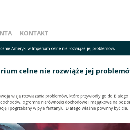
ENTA
KONTAKT
łcenie Ameryki w Imperium celne nie rozwiąże jej problemów.
rium celne nie rozwiąże jej problemó
 swoją wizję rozwiązania problemów, które
przywiodły go do Białeg
) dochodów
, ogromne
nierówności dochodowe i majątkowe
na pozio
cję i pogrzebany w pyle fentanylu. Dlatego właśnie powinny być cła.