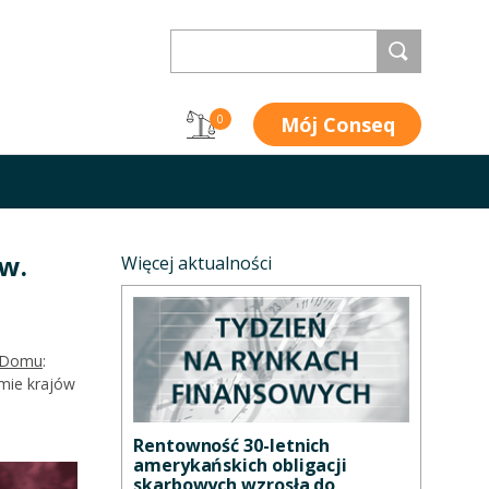
Mój Conseq
0
w.
Więcej aktualności
o Domu
:
mie krajów
Rentowność 30-letnich
amerykańskich obligacji
skarbowych wzrosła do