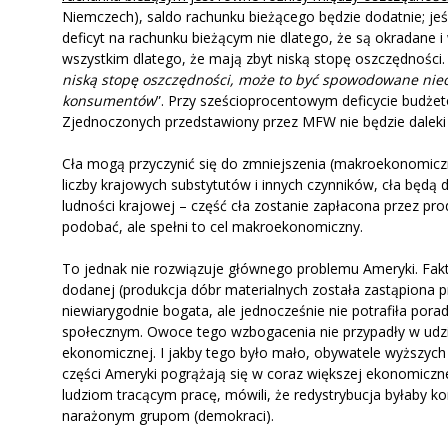
Niemczech), saldo rachunku bieżącego będzie dodatnie; jeś
deficyt na rachunku bieżącym nie dlatego, że są okradane 
wszystkim dlatego, że mają zbyt niską stopę oszczędności. 
niską stopę oszczędności, może to być spowodowane nie
konsumentów
”. Przy sześcioprocentowym deficycie budżet
Zjednoczonych przedstawiony przez MFW nie będzie daleki
Cła mogą przyczynić się do zmniejszenia (makroekonomiczn
liczby krajowych substytutów i innych czynników, cła będą 
ludności krajowej – część cła zostanie zapłacona przez pro
podobać, ale spełni to cel makroekonomiczny.
To jednak nie rozwiązuje głównego problemu Ameryki. Fakte
dodanej (produkcja dóbr materialnych została zastąpiona pr
niewiarygodnie bogata, ale jednocześnie nie potrafiła pora
społecznym. Owoce tego wzbogacenia nie przypadły w udzi
ekonomicznej. I jakby tego było mało, obywatele wyższych s
części Ameryki pogrążają się w coraz większej ekonomiczne
ludziom tracącym pracę, mówili, że redystrybucja byłaby k
narażonym grupom (demokraci).