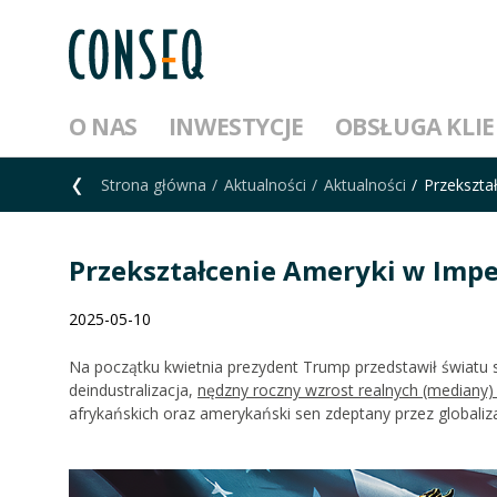
O NAS
INWESTYCJE
OBSŁUGA KLI
Strona główna
Aktualności
Aktualności
Przekszta
Przekształcenie Ameryki w Impe
2025-05-10
Na początku kwietnia prezydent Trump przedstawił światu
deindustralizacja,
nędzny roczny wzrost realnych (mediany
afrykańskich oraz amerykański sen zdeptany przez globaliza