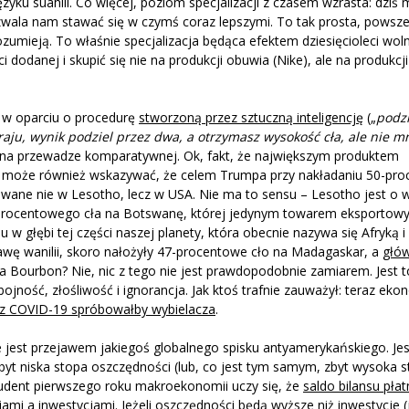
ku suahili. Co więcej, poziom specjalizacji z czasem wzrasta: dziś
ozwala nam stawać się w czymś coraz lepszymi. To tak prosta, powsz
ozumieją. To właśnie specjalizacja będąca efektem dziesięcioleci wo
dodanej i skupić się nie na produkcji obuwia (Nike), ale na produkcji
) w oparciu o procedurę
stworzoną przez sztuczną inteligencję
(„
podzi
ju, wynik podziel przez dwa, a otrzymasz wysokość cła, ale nie mn
 na przewadze komparatywnej. Ok, fakt, że największym produktem
a, może również wskazywać, że celem Trumpa przy nakładaniu 50-pr
wane nie w Lesotho, lecz w USA. Nie ma to sensu – Lesotho jest o w
38-procentowego cła na Botswanę, której jedynym towarem eksporto
u w głębi tej części naszej planety, która obecnie nazywa się Afryką i
awę wanilii, skoro nałożyły 47-procentowe cło na Madagaskar, a
głó
ia Bourbon? Nie, nic z tego nie jest prawdopodobnie zamiarem. Jest to
bojność, złośliwość i ignorancja. Jak ktoś trafnie zauważył: teraz eko
 z COVID-19 spróbowałby wybielacza
.
ie jest przejawem jakiegoś globalnego spisku antyamerykańskiego. Jes
zbyt niska stopa oszczędności (lub, co jest tym samym, zbyt wysoka 
tudent pierwszego roku makroekonomii uczy się, że
saldo bilansu pła
iami a inwestycjami
. Jeżeli oszczędności będą wyższe niż inwestycje (