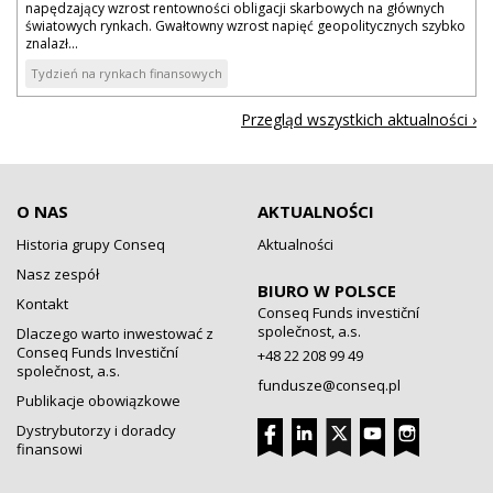
napędzający wzrost rentowności obligacji skarbowych na głównych
światowych rynkach. Gwałtowny wzrost napięć geopolitycznych szybko
znalazł...
Tydzień na rynkach finansowych
Przegląd wszystkich aktualności ›
O NAS
AKTUALNOŚCI
Historia grupy Conseq
Aktualności
Nasz zespół
BIURO W POLSCE
Kontakt
Conseq Funds investiční
společnost, a.s.
Dlaczego warto inwestować z
Conseq Funds Investiční
+48 22 208 99 49
společnost, a.s.
fundusze@conseq.pl
Publikacje obowiązkowe
Dystrybutorzy i doradcy
finansowi