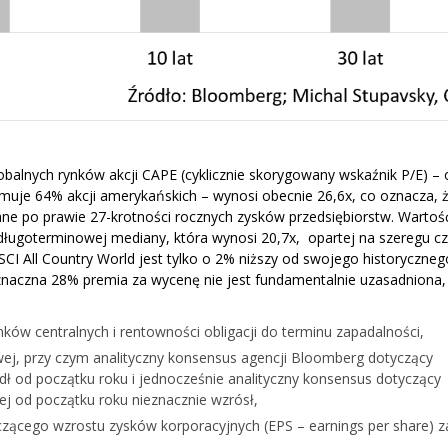
balnych rynków akcji CAPE (cyklicznie skorygowany wskaźnik P/E) – 
ejmuje 64% akcji amerykańskich – wynosi obecnie 26,6x, co oznacza, 
ne po prawie 27-krotności rocznych zysków przedsiębiorstw. Wartoś
ługoterminowej mediany, która wynosi 20,7x, opartej na szeregu 
CI All Country World jest tylko o 2% niższy od swojego historyczneg
naczna 28% premia za wycenę nie jest fundamentalnie uzasadniona,
ów centralnych i rentowności obligacji do terminu zapadalności,
ej, przy czym analityczny konsensus agencji Bloomberg dotyczący
 od początku roku i jednocześnie analityczny konsensus dotyczący
nej od początku roku nieznacznie wzrósł,
ącego wzrostu zysków korporacyjnych (EPS – earnings per share) z