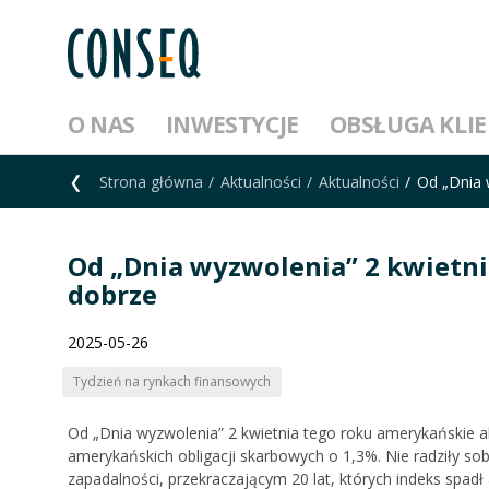
O NAS
INWESTYCJE
OBSŁUGA KLI
Strona główna
Aktualności
Aktualności
Od „Dnia 
Od „Dnia wyzwolenia” 2 kwietni
dobrze
2025-05-26
Tydzień na rynkach finansowych
Od „Dnia wyzwolenia” 2 kwietnia tego roku amerykańskie akt
amerykańskich obligacji skarbowych o 1,3%. Nie radziły so
zapadalności, przekraczającym 20 lat, których indeks spadł