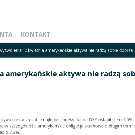
ENTA
KONTAKT
wyzwolenia” 2 kwietnia amerykańskie aktywa nie radzą sobie dobrze
a amerykańskie aktywa nie radzą sob
ywa nie radzą sobie najlepiej. Indeks dolara DXY osłabił się o 4,5%,
bie w szczególności amerykańskie obligacje skarbowe o długim termi
 aż o 7,2%.