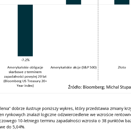
enia” dobrze ilustruje poniższy wykres, który przedstawia zmiany kr
en rynkowych znalazł logiczne odzwierciedlenie we wzroście rentown
luczowego 10-letniego terminu zapadalności wzrosła o 38 punktów b
owe do 5,04%.