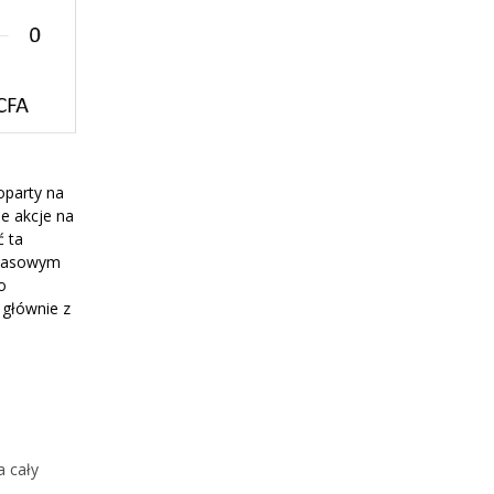
oparty na
że akcje na
ć ta
czasowym
o
 głównie z
a cały