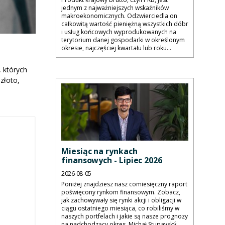
jednym z najważniejszych wskaźników
makroekonomicznych. Odzwierciedla on
całkowitą wartość pieniężną wszystkich dóbr
i usług końcowych wyprodukowanych na
terytorium danej gospodarki w określonym
okresie, najczęściej kwartału lub roku...
, których
złoto,
Miesiąc na rynkach
finansowych - Lipiec 2026
2026-08-05
Poniżej znajdziesz nasz comiesięczny raport
poświęcony rynkom finansowym. Zobacz,
jak zachowywały się rynki akcji i obligacji w
ciągu ostatniego miesiąca, co robiliśmy w
naszych portfelach i jakie są nasze prognozy
na nadchodzący okres. Michał Stupavský,