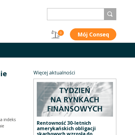
Mój Conseq
0
ie
Więcej aktualności
 a indeks
Rentowność 30-letnich
nie
amerykańskich obligacji
skarbowych wzrosła do