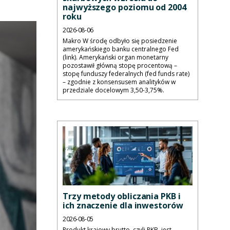
najwyższego poziomu od 2004
roku
2026-08-06
Makro W środę odbyło się posiedzenie
amerykańskiego banku centralnego Fed
(link). Amerykański organ monetarny
pozostawił główną stopę procentową –
stopę funduszy federalnych (fed funds rate)
– zgodnie z konsensusem analityków w
przedziale docelowym 3,50-3,75%.
Trzy metody obliczania PKB i
ich znaczenie dla inwestorów
2026-08-05
Produkt krajowy brutto, czyli PKB, jest