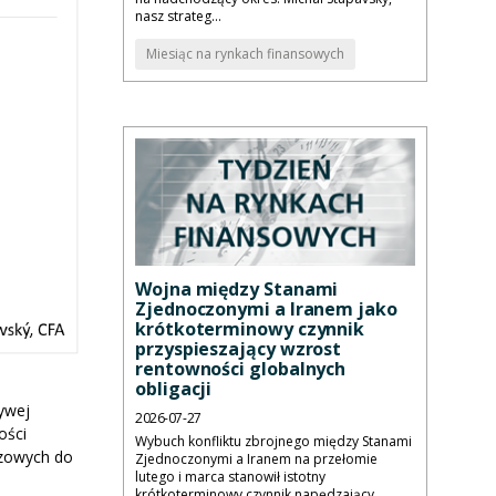
nasz strateg...
Miesiąc na rynkach finansowych
Wojna między Stanami
Zjednoczonymi a Iranem jako
krótkoterminowy czynnik
przyspieszający wzrost
rentowności globalnych
obligacji
zywej
2026-07-27
ości
Wybuch konfliktu zbrojnego między Stanami
azowych do
Zjednoczonymi a Iranem na przełomie
lutego i marca stanowił istotny
krótkoterminowy czynnik napędzający