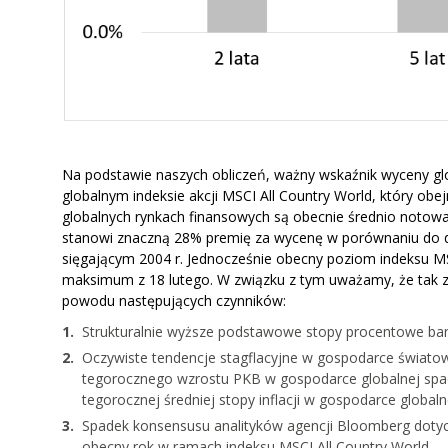
Na podstawie naszych obliczeń, ważny wskaźnik wyceny glo
globalnym indeksie akcji MSCI All Country World, który ob
globalnych rynkach finansowych są obecnie średnio notowa
stanowi znaczną 28% premię za wycenę w porównaniu do d
sięgającym 2004 r. Jednocześnie obecny poziom indeksu MS
maksimum z 18 lutego. W związku z tym uważamy, że tak z
powodu następujących czynników:
Strukturalnie wyższe podstawowe stopy procentowe bank
Oczywiste tendencje stagflacyjne w gospodarce światow
tegorocznego wzrostu PKB w gospodarce globalnej spadł
tegorocznej średniej stopy inflacji w gospodarce global
Spadek konsensusu analityków agencji Bloomberg dotycz
obecny rok w ramach indeksu MSCI All Country World,