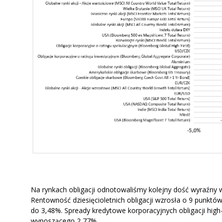
Na rynkach obligacji odnotowaliśmy kolejny dość wyraźny w
Rentowność dziesięcioletnich obligacji wzrosła o 9 punkt
do 3,48%. Spready kredytowe korporacyjnych obligacji hig
wynoszącego 2,77%.