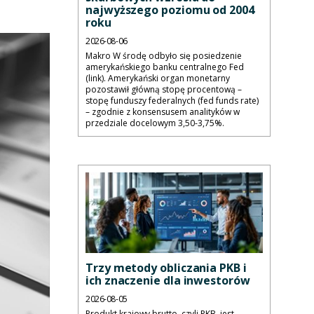
najwyższego poziomu od 2004
roku
2026-08-06
Makro W środę odbyło się posiedzenie
amerykańskiego banku centralnego Fed
(link). Amerykański organ monetarny
pozostawił główną stopę procentową –
stopę funduszy federalnych (fed funds rate)
– zgodnie z konsensusem analityków w
przedziale docelowym 3,50-3,75%.
Trzy metody obliczania PKB i
ich znaczenie dla inwestorów
2026-08-05
Produkt krajowy brutto, czyli PKB, jest