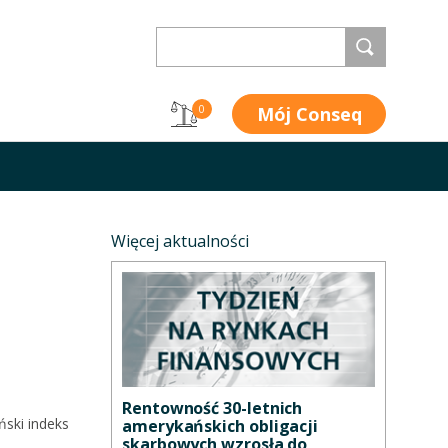
Mój Conseq
0
Więcej aktualności
Rentowność 30-letnich
ński indeks
amerykańskich obligacji
skarbowych wzrosła do