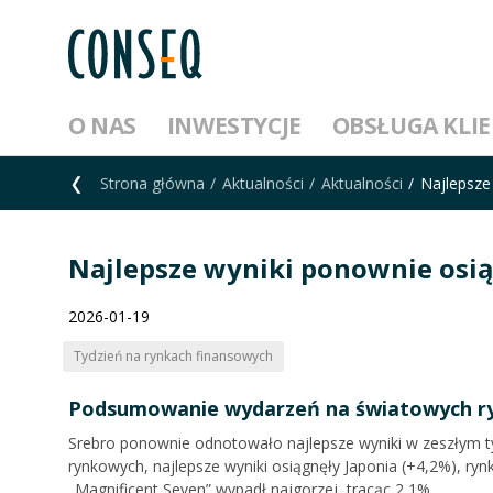
O NAS
INWESTYCJE
OBSŁUGA KLI
Strona główna
Aktualności
Aktualności
Najlepsze
Najlepsze wyniki ponownie osią
2026-01-19
Tydzień na rynkach finansowych
Podsumowanie wydarzeń na światowych ry
Srebro ponownie odnotowało najlepsze wyniki w zeszłym t
rynkowych, najlepsze wyniki osiągnęły Japonia (+4,2%), ryn
„Magnificent Seven” wypadł najgorzej, tracąc 2,1%.