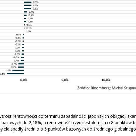
zrost rentowności do terminu zapadalności japońskich obligacji ska
ów bazowych do 2,18%, a rentowność trzydziestoletnich o 8 punktów
h-yield spadły średnio o 5 punktów bazowych do średniego globalneg