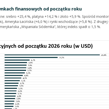
nkach finansowych od początku roku
tne: srebro +25,4 %, platyna +14,2 % i złoto +5,9 %. Spośród monit
 %), Ameryka Łacińska (+6,0 %) i rynki wschodzące (+5,8 %). Z drugiej
 amerykańska „Wspaniała Siódemka”, której indeks spadł o 1,5 %.