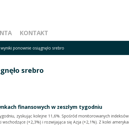
ENTA
KONTAKT
 wyniki ponownie osiągnęło srebro
gnęło srebro
nkach finansowych w zeszłym tygodniu
ygodniu, zyskując kolejne 11,6%. Spośród monitorowanych indeksów
ki wschodzące (+2,3%) i rozwijająca się Azja (+2,1%). Z kolei ameryka