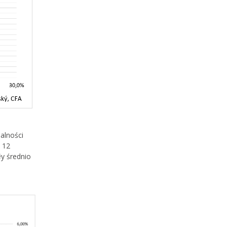
dalności
o 12
ły średnio