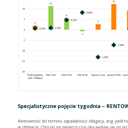
Specjalistyczne pojęcie tygodnia – RE
Rentowność do terminu zapadalności obligacji, ang. yield 
w obligacje. Chociaż na pierwszy rzut oka wydaje się on te