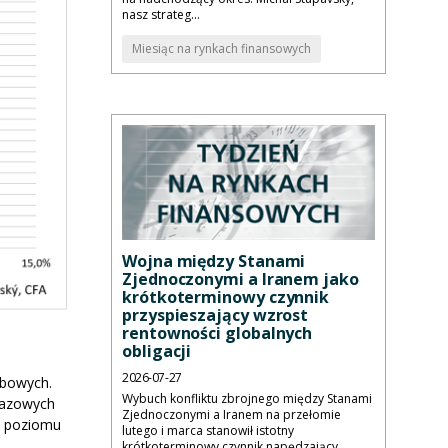
nasz strateg...
Miesiąc na rynkach finansowych
Wojna między Stanami
Zjednoczonymi a Iranem jako
krótkoterminowy czynnik
przyspieszający wzrost
rentowności globalnych
obligacji
2026-07-27
rbowych.
Wybuch konfliktu zbrojnego między Stanami
 bazowych
Zjednoczonymi a Iranem na przełomie
o poziomu
lutego i marca stanowił istotny
krótkoterminowy czynnik napędzający