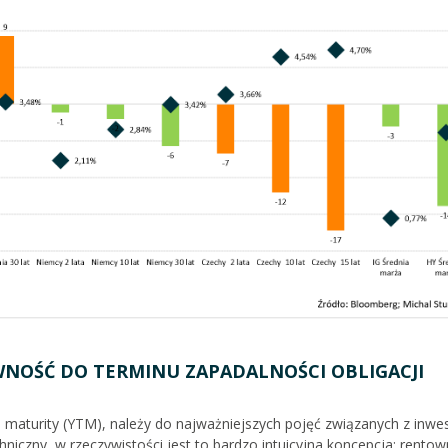
NTOWNOŚĆ DO TERMINU ZAPADALNOŚCI OBLIGACJI
to maturity (YTM), należy do najważniejszych pojęć związanych z in
chniczny, w rzeczywistości jest to bardzo intuicyjna koncepcja: rento