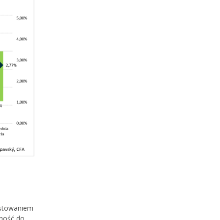
westowaniem
wność do