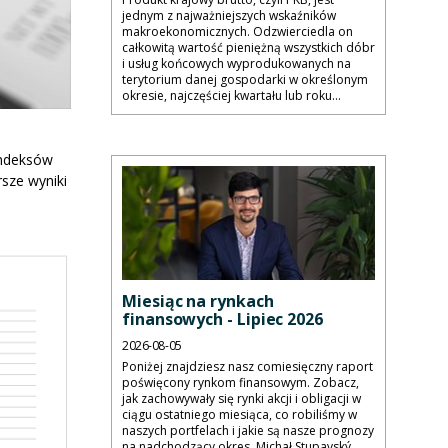
jednym z najważniejszych wskaźników
makroekonomicznych. Odzwierciedla on
całkowitą wartość pieniężną wszystkich dóbr
i usług końcowych wyprodukowanych na
terytorium danej gospodarki w określonym
okresie, najczęściej kwartału lub roku...
indeksów
rsze wyniki
Miesiąc na rynkach
finansowych - Lipiec 2026
2026-08-05
Poniżej znajdziesz nasz comiesięczny raport
poświęcony rynkom finansowym. Zobacz,
jak zachowywały się rynki akcji i obligacji w
ciągu ostatniego miesiąca, co robiliśmy w
naszych portfelach i jakie są nasze prognozy
na nadchodzący okres. Michał Stupavský,