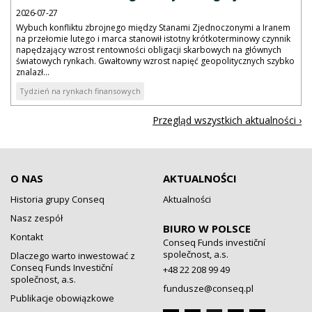
2026-07-27
Wybuch konfliktu zbrojnego między Stanami Zjednoczonymi a Iranem
na przełomie lutego i marca stanowił istotny krótkoterminowy czynnik
napędzający wzrost rentowności obligacji skarbowych na głównych
światowych rynkach. Gwałtowny wzrost napięć geopolitycznych szybko
znalazł...
Tydzień na rynkach finansowych
Przegląd wszystkich aktualności ›
O NAS
AKTUALNOŚCI
Historia grupy Conseq
Aktualności
Nasz zespół
BIURO W POLSCE
Kontakt
Conseq Funds investiční
společnost, a.s.
Dlaczego warto inwestować z
Conseq Funds Investiční
+48 22 208 99 49
společnost, a.s.
fundusze@conseq.pl
Publikacje obowiązkowe