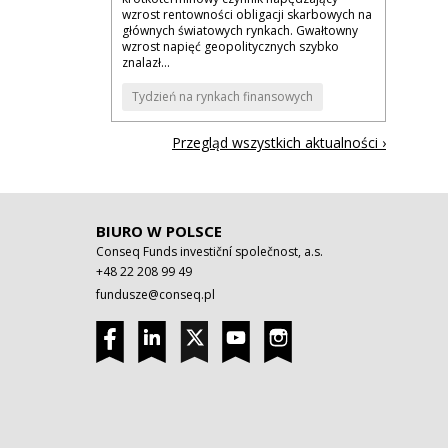
wzrost rentowności obligacji skarbowych na
głównych światowych rynkach. Gwałtowny
wzrost napięć geopolitycznych szybko
znalazł...
Tydzień na rynkach finansowych
Przegląd wszystkich aktualności ›
BIURO W POLSCE
Conseq Funds investiční společnost, a.s.
+48 22 208 99 49
fundusze@conseq.pl