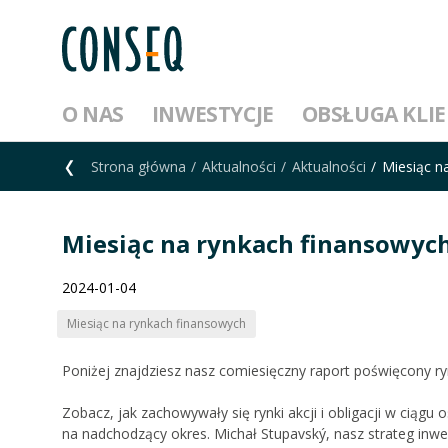
O NAS
INWESTYCJE
OBSŁUGA KLI
Strona główna
Aktualności
Aktualności
Miesiąc n
Miesiąc na rynkach finansowych
2024-01-04
Miesiąc na rynkach finansowych
Poniżej znajdziesz nasz comiesięczny raport poświęcony 
Zobacz, jak zachowywały się rynki akcji i obligacji w ciągu
na nadchodzący okres. Michał Stupavský, nasz strateg inw