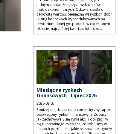
jednym z najważniejszych wskaźników
makroekonomicznych. Odzwierciedla on
całkowitą wartość pieniężną wszystkich dóbr
i usług końcowych wyprodukowanych na
terytorium danej gospodarki w określonym
okresie, najczęściej kwartału lub roku...
Miesiąc na rynkach
finansowych - Lipiec 2026
2026-08-05
Poniżej znajdziesz nasz comiesięczny raport
poświęcony rynkom finansowym. Zobacz,
jak zachowywały się rynki akcji i obligacji w
ciągu ostatniego miesiąca, co robiliśmy w
naszych portfelach i jakie są nasze prognozy
na nadchodzący okres. Michał Stupavský,