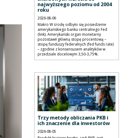
najwyższego poziomu od 2004
roku
2026-08-06
Makro W środę odbyło się posiedzenie
amerykańskiego banku centralnego Fed
(link). Amerykański organ monetarny
pozostawił główną stopę procentową –
stopę funduszy federalnych (fed funds rate)
– zgodnie z konsensusem analityków w
przedziale docelowym 3,50-3,75%.
Trzy metody obliczania PKB i
ich znaczenie dla inwestorów
2026-08-05
Produkt krajowy brutto, czyli PKB, jest