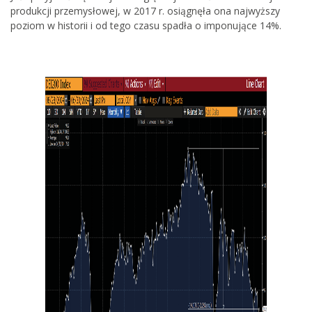
produkcji przemysłowej, w 2017 r. osiągnęła ona najwyższy
poziom w historii i od tego czasu spadła o imponujące 14%.