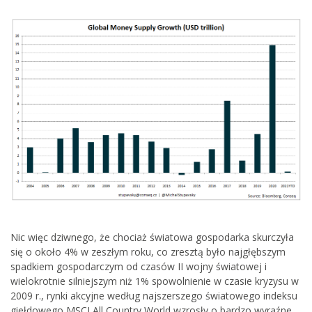
Nic więc dziwnego, że chociaż światowa gospodarka skurczyła
się o około 4% w zeszłym roku, co zresztą było najgłębszym
spadkiem gospodarczym od czasów II wojny światowej i
wielokrotnie silniejszym niż 1% spowolnienie w czasie kryzysu w
2009 r., rynki akcyjne według najszerszego światowego indeksu
giełdowego MSCI All Country World wzrosły o bardzo wyraźne