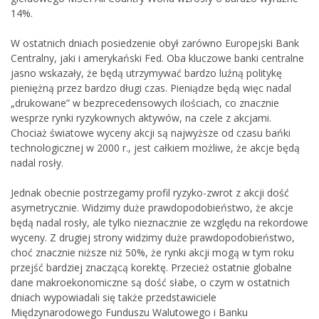
14%.
W ostatnich dniach posiedzenie obył zarówno Europejski Bank
Centralny, jaki i amerykański Fed. Oba kluczowe banki centralne
jasno wskazały, że będą utrzymywać bardzo luźną politykę
pieniężną przez bardzo długi czas. Pieniądze będą więc nadal
„drukowane” w bezprecedensowych ilościach, co znacznie
wesprze rynki ryzykownych aktywów, na czele z akcjami.
Chociaż światowe wyceny akcji są najwyższe od czasu bańki
technologicznej w 2000 r., jest całkiem możliwe, że akcje będą
nadal rosły.
Jednak obecnie postrzegamy profil ryzyko-zwrot z akcji dość
asymetrycznie. Widzimy duże prawdopodobieństwo, że akcje
będą nadal rosły, ale tylko nieznacznie ze względu na rekordowe
wyceny. Z drugiej strony widzimy duże prawdopodobieństwo,
choć znacznie niższe niż 50%, że rynki akcji mogą w tym roku
przejść bardziej znaczącą korektę. Przecież ostatnie globalne
dane makroekonomiczne są dość słabe, o czym w ostatnich
dniach wypowiadali się także przedstawiciele
Międzynarodowego Funduszu Walutowego i Banku