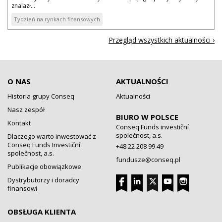
znalazł...
Tydzień na rynkach finansowych
Przegląd wszystkich aktualności ›
O NAS
AKTUALNOŚCI
Historia grupy Conseq
Aktualności
Nasz zespół
BIURO W POLSCE
Kontakt
Conseq Funds investiční
společnost, a.s.
Dlaczego warto inwestować z
Conseq Funds Investiční
+48 22 208 99 49
společnost, a.s.
fundusze@conseq.pl
Publikacje obowiązkowe
Dystrybutorzy i doradcy
finansowi
OBSŁUGA KLIENTA