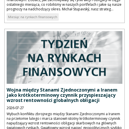
ostatniego miesiąca, co robiliśmy w naszych portfelach i jakie są nasze
prognozy na nadchodzący okres. Michał Stupavský, nasz strateg...
Miesiąc na rynkach finansowych
Wojna między Stanami Zjednoczonymi a Iranem
jako krótkoterminowy czynnik przyspieszający
wzrost rentowności globalnych obligacji
2026-07-27
Wybuch konfliktu zbrojnego między Stanami Zjednoczonymi a Iranem
na przełomie lutego i marca stanowił istotny krótkoterminowy czynnik
napędzający wzrost rentowności obligacji skarbowych na głównych
światowych rynkach. Gwałtowny wzrost napięć geopolitycznych szybko