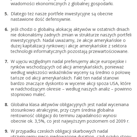
wiadomości ekonomicznych z globalnej gospodarki.
Dlatego też nasze portfele inwestycyjne są obecnie
nastawione dość defensywnie.
Jeśli chodzi o globalną alokację aktywów w ostatnich dniach
nie dokonaliśmy żadnych zmian w strukturze naszych portfeli
inwestycyjnych. Nadal uważamy, że akcje amerykańskie o
dużej kapitalizacji rynkowej i akcje amerykańskie z sektora
technologii informatycznych pozostają przewartościowane.
W ujęciu względnym nadal preferujemy akcje europejskie i
rynków wschodzących od akcji amerykańskich, ponieważ
według większości wskaźników wyceny są średnio o połowę
tańsze od akcji amerykańskich. Fakt ten nadal stanowi
bardzo znaczące dyskonto w wycenie akcji spoza USA, które
w nadchodzącym okresie – według naszych analiz – powinno
stopniowo maleć.
Globalna klasa aktywów obligacyjnych jest nadal wyceniana
stosunkowo atrakcyjnie, przy czym średnia globalna
rentowność obligacji do terminu zapadalności wynosi
obecnie ok. 3,5%, co jest najwyższym poziomem od 2009 r.
W przypadku czeskich obligacji skarbowych nadal
utrzymujemy nieco niedoważone duration, czyli ryzyko stopy