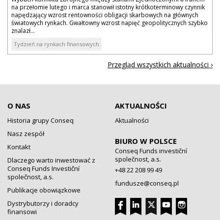
na przełomie lutego i marca stanowił istotny krótkoterminowy czynnik
napędzający wzrost rentowności obligacji skarbowych na głównych
światowych rynkach. Gwałtowny wzrost napięć geopolitycznych szybko
znalazł...
Tydzień na rynkach finansowych
Przegląd wszystkich aktualności ›
O NAS
AKTUALNOŚCI
Historia grupy Conseq
Aktualności
Nasz zespół
BIURO W POLSCE
Kontakt
Conseq Funds investiční
společnost, a.s.
Dlaczego warto inwestować z
Conseq Funds Investiční
+48 22 208 99 49
společnost, a.s.
fundusze@conseq.pl
Publikacje obowiązkowe
Dystrybutorzy i doradcy
finansowi