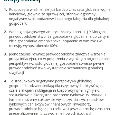
Rozpoczęta właśnie, ale już bardzo znacząca globalna wojna
handlowa, głównie za sprawą ceł, stanowi ogromny
negatywny szok podażowy i czarnego łabędzia dla globalnej
gospodarki.
Według największego amerykańskiego banku, J.P.Morgan,
prawdopodobieństwo, że gospodarka globalna, a co za tym
idzie gospodarka amerykańska, popadnie w tym roku w
recesję, wynosi obecnie 60%.
Jednocześnie również prawdopodobnie znacznie wzrośnie
presja inflacyjna, co w połączeniu z wyraźnym pogorszeniem
perspektyw wzrostu globalnej gospodarki stwarza pewne
prawdopodobieństwo wystąpienia scenariusza globalnej
stagflacji.
Te stosunkowo negatywne perspektywy globalnej
gospodarki odzwierciedlają dla ryzykownych aktywów, na
czele z akcjami i obligacjami korporacyjnymi high-yield,
stosunkowo niekorzystne otoczenie rynkowe. W związku z
tym nie możemy całkowicie wykluczyć dalszych spadków
rynkowych cen aktywów finansowych. Inwestorzy
prawdopodobnie będą potrzebowali jeszcze trochę czasu na
przeanalizowanie i przyswojenie nowych istotnych