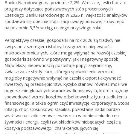
Banku Narodowego na poziomie 2,2%. Wreszcie, jeśli chodzi o
prognozy dotyczące podstawowych stóp procentowych
Czeskiego Banku Narodowego w 2026 r., większość analityków
spodziewa się obecnie stabilizacji dwutygodniowej stopy repo
na poziomie 3,5% w ciągu całego przyszłego roku.
Perspektywy czeskiej gospodarki na rok 2026 są tradycyjnie
związane z szeregiem istotnych zagrożeń i niepewności
makroekonomicznych, które mogą wpłynąć na rozwój czeskiej
gospodarki zarówno w pozytywny, jak i negatywny sposób.
Największą niepewnością pozostaje popyt zagraniczny,
zwłaszcza ze strefy euro, którego spowolnienie wzrostu
mogłoby negatywnie wpłynąć na czeski eksport i aktywność
inwestycyjną przedsiębiorstw. Ryzyko stanowi również możliwe
pogorszenie globalnych warunków finansowych, które mogłoby
spowodować wzrost kosztów odsetkowych z tytułu zadłużenia
finansowego, a także ograniczyć inwestycje korporacyjne. Stopa
inflacji, choć stosunkowo stabilna, pozostanie nadal bardzo
wrażliwa na szoki cenowe, zwłaszcza w odniesieniu do cen
żywności i energii, czyli tzw. składników niebędących częścią
koszyka podstawowego i charakteryzujących się