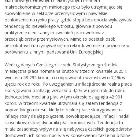
Narodowego. Głównym niekorzystnym trendem
makroekonomicznym minionego roku było utrzymujące się
spowolnienie w sektorze przemysłowym i niewielkie
ochłodzenie na rynku pracy, gdzie stopa bezrobocia wykazywała
tendencję do niewielkiego wzrostu, głównie z powodu
praktycznie nieustannych zwolnień pracowników z
przedsiębiorstw przemysłowych. Mimo to odsetek osób
bezrobotnych utrzymywał się na rekordowo niskim poziomie w
porównaniu z innymi państwami Unii Europejskiej.
Według danych Czeskiego Urzędu Statystycznego średnia
miesięczna płaca nominalna brutto w trzecim kwartale 2025 r.
wyniosła 48 295 koron, co odpowiadało wzrostowi o 7,1% w
ujęciu rok do roku. Po uwzględnieniu inflacji średnia realna płaca
skorygowana o inflację wzrosła o 4,5% w ujęciu rok do roku.
Jednocześnie mediana płac w tym okresie osiągnęła 42 901
koron. W trzecim kwartale utrzymała się zatem tendencja z
poprzedniego okresu, kiedy to realne płace skorygowane o
inflację rosły dzięki połączeniu powoli spadającej inflacji i nadal
stosunkowo silnej dynamiki płac nominalnych. Tendencja ta
miała zasadniczy wpływ na siłę nabywczą czeskich gospodarstw
domowych, ich konsumpcję, a w konsekwencji także na ogólny