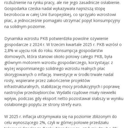
rozluźnienie na rynku pracy, ale nie jego zasadnicze osłabienie.
Gospodarka czeska nadal wykazywała najniższą stopę
bezrobocia w całej Unii Europejskiej, co sprzyjało wzrostowi
płac, a jednocześnie pomagało utrzymać popyt konsumpcyjny
na solidnym poziomie.
Dynamika wzrostu PKB potwierdziła powolne ożywienie
gospodarcze z 2024 r. W trzecim kwartale 2025 r. PKB wzrósł o
2,8% w ujęciu rok do roku. Konsumpcja gospodarstw
domowych, która stanowi około połowy całego PKB, była
głównym motorem wzrostu gospodarczego, korzystając z
wyżej wspomnianego solidnego wzrostu realnych płac
skorygowanych o inflację. Inwestycje w środki trwałe nadal
rosły, wspierane przez zakończenie projektów
infrastrukturalnych, stabilizację mocy produkcyjnych i poprawę
nastrojów przedsiębiorców. Wydatki rządowe miały niewielki
wpływ, podczas gdy eksport netto pozostawał słabszy w wyniku
osłabionego popytu ze strony strefy euro.
W 2025 r. inflacja utrzymywała się na poziomie zbliżonym do
celu wynoszącego 2%, czyli w górnej połowie przedziału