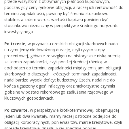
przede wszystkim z otrzymanych płatności kuponowych,
podczas gdy ceny rynkowe obligacji, a raczej ich rentowność do
terminu zapadalności, powinny być średnio stosunkowo
stabilne, a zatem wzrost wartości kapitału powinien być
stosunkowo nieznaczny w perspektywie średniego horyzontu
inwestycyjnego
Po trzecie,
w przypadku czeskich obligacji skarbowych nadal
utrzymujemy niedoważoną durację, czyli ryzyko stopy
procentowej, głównie ze względu na historycznie niską premię
za termin zapadalności, czyli poniżej średniej różnicę w
dochodach do terminu zapadalności między emisjami obligacji
skarbowych o dłuższych i krótszych terminach zapadalności,
nadal bardzo wysoki deficyt budżetowy Czech, nadal nie do
końca ugaszony ogień inflacyjny oraz niekorzystne czynniki
globalne w postaci rekordowego zadłużenia rządowego w
kluczowych gospodarkach.
Po czwarte,
w perspektywie krótkoterminowej, obejmującej
jeden lub dwa kwartały, mamy raczej ostrożne podejście do
obligacji korporacyjnych, ponieważ tzw. marże kredytowe, czyli
spready kredytowe, znajdują się znacznie poniżej