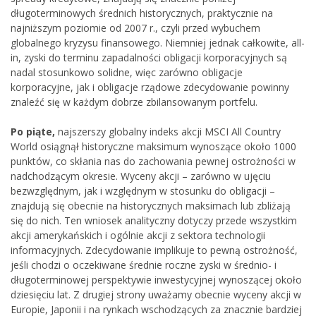
długoterminowych średnich historycznych, praktycznie na
najniższym poziomie od 2007 r., czyli przed wybuchem
globalnego kryzysu finansowego. Niemniej jednak całkowite, all-
in, zyski do terminu zapadalności obligacji korporacyjnych są
nadal stosunkowo solidne, więc zarówno obligacje
korporacyjne, jak i obligacje rządowe zdecydowanie powinny
znaleźć się w każdym dobrze zbilansowanym portfelu.
Po piąte,
najszerszy globalny indeks akcji MSCI All Country
World osiągnął historyczne maksimum wynoszące około 1000
punktów, co skłania nas do zachowania pewnej ostrożności w
nadchodzącym okresie. Wyceny akcji – zarówno w ujęciu
bezwzględnym, jak i względnym w stosunku do obligacji –
znajdują się obecnie na historycznych maksimach lub zbliżają
się do nich. Ten wniosek analityczny dotyczy przede wszystkim
akcji amerykańskich i ogólnie akcji z sektora technologii
informacyjnych. Zdecydowanie implikuje to pewną ostrożność,
jeśli chodzi o oczekiwane średnie roczne zyski w średnio- i
długoterminowej perspektywie inwestycyjnej wynoszącej około
dziesięciu lat. Z drugiej strony uważamy obecnie wyceny akcji w
Europie, Japonii i na rynkach wschodzących za znacznie bardziej