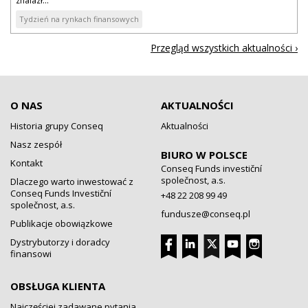
znalazł...
Tydzień na rynkach finansowych
Przegląd wszystkich aktualności ›
O NAS
AKTUALNOŚCI
Historia grupy Conseq
Aktualności
Nasz zespół
BIURO W POLSCE
Kontakt
Conseq Funds investiční
společnost, a.s.
Dlaczego warto inwestować z
Conseq Funds Investiční
+48 22 208 99 49
společnost, a.s.
fundusze@conseq.pl
Publikacje obowiązkowe
Dystrybutorzy i doradcy
finansowi
OBSŁUGA KLIENTA
Najczęściej zadawane pytania