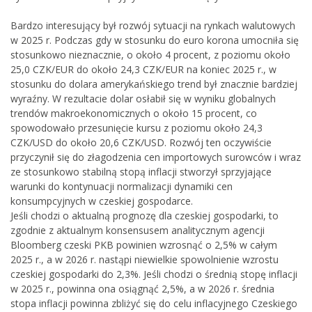
Bardzo interesujący był rozwój sytuacji na rynkach walutowych
w 2025 r. Podczas gdy w stosunku do euro korona umocniła się
stosunkowo nieznacznie, o około 4 procent, z poziomu około
25,0 CZK/EUR do około 24,3 CZK/EUR na koniec 2025 r., w
stosunku do dolara amerykańskiego trend był znacznie bardziej
wyraźny. W rezultacie dolar osłabił się w wyniku globalnych
trendów makroekonomicznych o około 15 procent, co
spowodowało przesunięcie kursu z poziomu około 24,3
CZK/USD do około 20,6 CZK/USD. Rozwój ten oczywiście
przyczynił się do złagodzenia cen importowych surowców i wraz
ze stosunkowo stabilną stopą inflacji stworzył sprzyjające
warunki do kontynuacji normalizacji dynamiki cen
konsumpcyjnych w czeskiej gospodarce.
Jeśli chodzi o aktualną prognozę dla czeskiej gospodarki, to
zgodnie z aktualnym konsensusem analitycznym agencji
Bloomberg czeski PKB powinien wzrosnąć o 2,5% w całym
2025 r., a w 2026 r. nastąpi niewielkie spowolnienie wzrostu
czeskiej gospodarki do 2,3%. Jeśli chodzi o średnią stopę inflacji
w 2025 r., powinna ona osiągnąć 2,5%, a w 2026 r. średnia
stopa inflacji powinna zbliżyć się do celu inflacyjnego Czeskiego