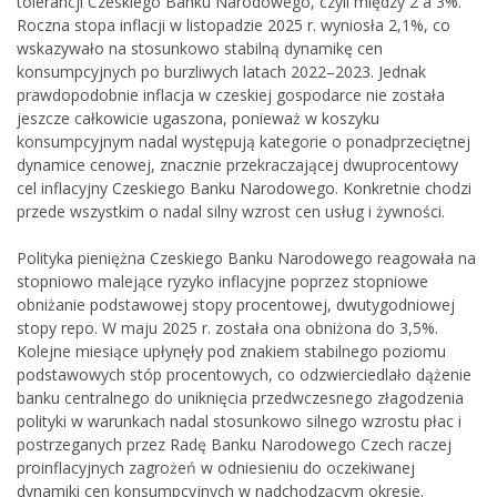
tolerancji Czeskiego Banku Narodowego, czyli między 2 a 3%.
Roczna stopa inflacji w listopadzie 2025 r. wyniosła 2,1%, co
wskazywało na stosunkowo stabilną dynamikę cen
konsumpcyjnych po burzliwych latach 2022–2023. Jednak
prawdopodobnie inflacja w czeskiej gospodarce nie została
jeszcze całkowicie ugaszona, ponieważ w koszyku
konsumpcyjnym nadal występują kategorie o ponadprzeciętnej
dynamice cenowej, znacznie przekraczającej dwuprocentowy
cel inflacyjny Czeskiego Banku Narodowego. Konkretnie chodzi
przede wszystkim o nadal silny wzrost cen usług i żywności.
Polityka pieniężna Czeskiego Banku Narodowego reagowała na
stopniowo malejące ryzyko inflacyjne poprzez stopniowe
obniżanie podstawowej stopy procentowej, dwutygodniowej
stopy repo. W maju 2025 r. została ona obniżona do 3,5%.
Kolejne miesiące upłynęły pod znakiem stabilnego poziomu
podstawowych stóp procentowych, co odzwierciedlało dążenie
banku centralnego do uniknięcia przedwczesnego złagodzenia
polityki w warunkach nadal stosunkowo silnego wzrostu płac i
postrzeganych przez Radę Banku Narodowego Czech raczej
proinflacyjnych zagrożeń w odniesieniu do oczekiwanej
dynamiki cen konsumpcyjnych w nadchodzącym okresie.