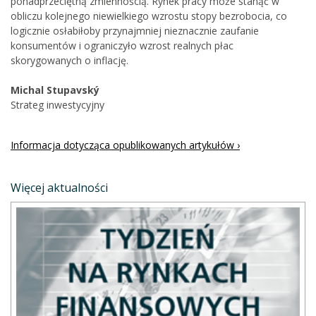
ponadprzeciętną zmiennością. Rynek pracy może stanąć w
obliczu kolejnego niewielkiego wzrostu stopy bezrobocia, co
logicznie osłabiłoby przynajmniej nieznacznie zaufanie
konsumentów i ograniczyło wzrost realnych płac
skorygowanych o inflację.
Michal Stupavský
Strateg inwestycyjny
Informacja dotycząca opublikowanych artykułów ›
Więcej aktualności