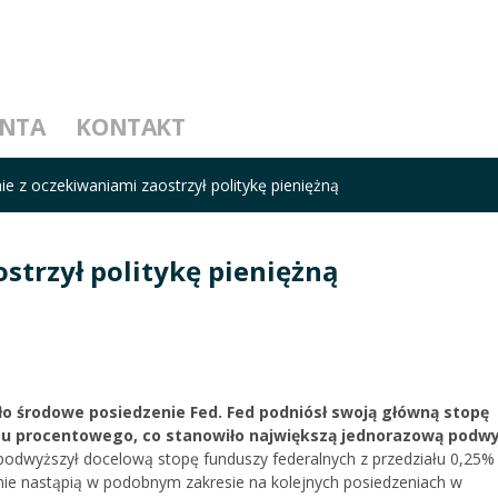
ENTA
KONTAKT
ie z oczekiwaniami zaostrzył politykę pieniężną
strzył politykę pieniężną
 środowe posiedzenie Fed. Fed podniósł swoją główną stopę
tu procentowego, co stanowiło największą jednorazową podwy
odwyższył docelową stopę funduszy federalnych z przedziału 0,25%
ie nastąpią w podobnym zakresie na kolejnych posiedzeniach w