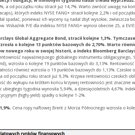
 akcji i obligacji, w minionym tygodniu nadal trwała wyprzedaż
,5%, a od początku roku stracił już 14,7%. Warto zwrócić uwagę na ko
caps), których indeks NYSE FANG+ stracił kolejne 2,2% i od początku
al spadać, ponieważ ich wyceny są nadal zbyt wysokie, zwłaszcza bi
. Wskaźnik P/E dla indeksu NYSE FANG+ wynosi obecnie 25, a EV/E
arclays Global Aggregate Bond, stracił kolejne 1,3%. Tymczas
wzrosła o kolejne 13 punktów bazowych do 2,70%. Warto równi
ów nowego roku w swojej historii, a indeks Bloomberg Barclay
entowność najważniejszego globalnego instrumentu obligacyjnego, 10
Bond), wzrosła o kolejne 19 punktów bazowych do 3,13%. Rentowność
dalności również wzrosła o 19 punktów bazowych do 1,13%. Czeskie o
 a od początku roku stracił już 9,3%. Krzywa rentowności czeskich obli
ść do wykupu na krótkim końcu krzywej rentowności jest znacznie w
 ubiegłego tygodnia wynosiła 5,94%, a dziesięcioletnich 4,67%. Inde
tycyjnym (highj-yield) spadły o kolejne 1-2%.
 1,9%.
Cena ropy naftowej Brent z Morza Północnego wzrosła o kole