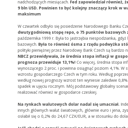
nadchodzących miesiącach.
Fed zapowiedział również, ż
9 bln USD. Powinien to być kolejny znaczący krok w wa
maksimum
W czwartek odbyło się posiedzenie Narodowego Banku Cz
dwutygodniową stopę repo, o 75 punktów bazowych z
października 1999 r. Była to jastrzębia niespodzianka, gdy
bazowych.
Była to również ósma z rzędu podwyżka st
polityki pieniężnej przez Narodowy Bank Czech są bardzo n
NBCZ przewidywała, że średnia stopa inflacji w gosp
prognoza przewiduje 13,1%!
Co więcej, średnia stopa in
wynoszącego 2 proc. i powinna osiągnąć poziom 4,1%. W s
wzrostu gospodarczego Czech w tym roku. Według poprzed
według nowej prognozy wzrost ten wyniesie zaledwie 0,8%.
spadek w ujęciu rocznym. Mój podstawowy globalny scenariu
realizować również w gospodarce czeskiej.
Na rynkach walutowych dolar nadal się umacniał.
Ind
innych głównych walut światowych, głównie euro i jena, zys
osłabił się o 0,2% do 24,67 CZK/EUR, a w stosunku do dol