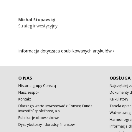
Michal Stupavský
Strateg inwestycyjny
Informacja dotycząca opublikowanych artykułów ›
O NAS
OBSŁUGA 
Historia grupy Conseq
Najczęściej 
Nasz zespół
Dokumenty d
Kontakt
Kalkulatory
Dlaczego warto inwestować z Conseq Funds
Tabela opłat
Investiční společnost, a.s.
Ważne uwagi
Publikacje obowiązkowe
Harmonogram
Dystrybutorzy i doradcy finansowi
Informacje dl