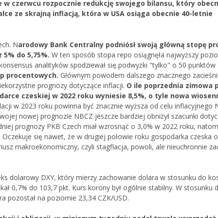
e w czerwcu rozpocznie redukcję swojego bilansu, który obec
lce ze skrajną inflacją, która w USA osiąga obecnie 40-letnie
ech. N
arodowy Bank Centralny podniósł swoją główną stopę p
 5% do 5,75%.
W ten sposób stopa repo osiągnęła najwyższy pozi
ż konsensus analityków spodziewał się podwyżki "tylko" o 50 punktów
óp procentowych.
Głównym powodem dalszego znacznego zacieśni
iekorzystne prognozy dotyczące inflacji.
O ile poprzednia zimowa 
odarce czeskiej w 2022 roku wyniesie 8,5%, o tyle nowa wiosen
flacji w 2023 roku powinna być znacznie wyższa od celu inflacyjnego
wojej nowej prognozie NBCZ jeszcze bardziej obniżył szacunki doty
niej prognozy PKB Czech miał wzrosnąć o 3,0% w 2022 roku, natom
 Oczekuje się nawet, że w drugiej połowie roku gospodarka czeska 
sz makroekonomiczny, czyli stagflacja, powoli, ale nieuchronnie za
eks dolarowy DXY, który mierzy zachowanie dolara w stosunku do ko
kał 0,7% do 103,7 pkt. Kurs korony był ogólnie stabilny. W stosunku 
ara pozostał na poziomie 23,34 CZK/USD.