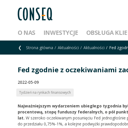
O NAS
INWESTYCJE
OBSŁUGA KLI
Strona główna
Aktualności
Aktualności
Fed zgodn
Fed zgodnie z oczekiwaniami zao
2022-05-09
Tydzień na rynkach finansowych
Najważniejszym wydarzeniem ubiegłego tygodnia było
procentową, stopę funduszy federalnych, o pół punk
lat.
W szeroko oczekiwanym posunięciu Fed jednogłośnie p
do przedziału 0,75%-1%, a kolejne podwyżki prawdopodobn