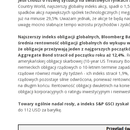
Jeśli chodzi o rozwój sytuacji na światowych rynkach
Country World, najszerszy globalny indeks akcji, spadł o 1
spadków akcji największych spółek technologicznych ( mega
już na minusie 29,5%. Uważam jednak, że akcje te będą nad
uwagę mocno słabnące tempo wzrostu przychodów i zysków
Najszerszy indeks obligacji globalnych, Bloomberg B
średnia rentowność obligacji globalnych do wykupu 
że obligacje przeżywają jeden z najgorszych początk
Aggregate Bond stracił od początku roku aż 12,4%.
R
amerykańskiej obligacji skarbowej (10-year US Treasury 
niemieckich obligacji rządowych o 10-letnim terminie zapa
rządowe również miały zły tydzień - ich indeks stracił 1,9%,
rządowych pozostaje silnie odwrócona, ponieważ rentowno
na długim końcu. Rentowność obligacji dwuletnich na koniec
obligacji korporacyjnych o ratingu inwestycyjnym i nieinwes
Towary ogólnie nadal rosły, a indeks S&P GSCI zyskał
do 112 USD za baryłkę.