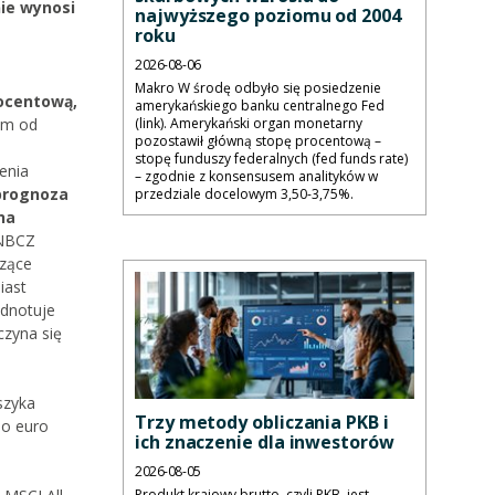
nie wynosi
najwyższego poziomu od 2004
roku
2026-08-06
Makro W środę odbyło się posiedzenie
rocentową,
amerykańskiego banku centralnego Fed
(link). Amerykański organ monetarny
om od
pozostawił główną stopę procentową –
stopę funduszy federalnych (fed funds rate)
enia
– zgodnie z konsensusem analityków w
prognoza
przedziale docelowym 3,50-3,75%.
na
 NBCZ
czące
iast
odnotuje
czyna się
szyka
Trzy metody obliczania PKB i
do euro
ich znaczenie dla inwestorów
2026-08-05
Produkt krajowy brutto, czyli PKB, jest