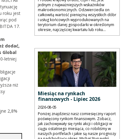
.
MSCI All
jednym z najważniejszych wskaźników
ntynuację
makroekonomicznych. Odzwierciedla on
 roku jest
całkowitą wartość pieniężną wszystkich dóbr
orąc pod
i usług końcowych wyprodukowanych na
terytorium danej gospodarki w określonym
BITDA 17.
okresie, najczęściej kwartału lub roku...
em
eż dodać,
s Global
-letniej
bligacje
gacji
yższa niż
ksy
Miesiąc na rynkach
finansowych - Lipiec 2026
2026-08-05
jne 2,8%
Poniżej znajdziesz nasz comiesięczny raport
poświęcony rynkom finansowym. Zobacz,
jak zachowywały się rynki akcji i obligacji w
ciągu ostatniego miesiąca, co robiliśmy w
naszych portfelach i jakie są nasze prognozy
na nadchodzący okres. Michał Stupavský,