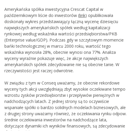
Amerykańska spółka inwestycyjna Crescat Capital w
październikowym liście do inwestorów (
link
) opublikowała
doskonały wykres przedstawiający łączną wycenę dziesięciu
największych amerykańskich spółek według kapitalizacji
rynkowej według wskaźnika wartości przedsiębiorstwa/PKB
(Enterprise value/GDP). Podczas gdy w szczytowym momencie
bańki technologicznej w marcu 2000 roku, wartość tego
wskaźnika wynosiła 28%, obecnie wynosi ona 77%. Analiza
wyceny wyraźnie pokazuje więc, że akcje największych
amerykańskich spółek zdecydowanie nie są obecnie tanie. W
rzeczywistości jest raczej odwrotnie.
W związku z tym w Conseq uważamy, że obecnie rekordowe
wyceny tych akcji uwzględniają zbyt wysokie oczekiwane tempo
wzrostu zysków przedsiębiorstw i przepływów pieniężnych w
nadchodzących latach. Z jednej strony są to oczywiście
wspaniałe spółki o bardzo solidnych modelach biznesowych, ale
z drugiej strony uważamy również, że oczekiwania rynku odpow.
średnie oczekiwania inwestorów na nadchodzące lata,
dotyczące dynamiki ich wyników finansowych, są zdecydowanie