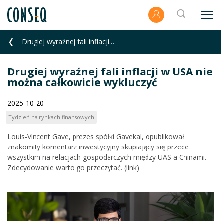
Drugiej wyraźnej fali inflacji w USA nie można całkowicie wykluczyć
Drugiej wyraźnej fali inflacji w USA nie
można całkowicie wykluczyć
2025-10-20
Tydzień na rynkach finansowych
Louis-Vincent Gave, prezes spółki Gavekal, opublikował
znakomity komentarz inwestycyjny skupiający się przede
wszystkim na relacjach gospodarczych między UAS a Chinami.
Zdecydowanie warto go przeczytać. (
link
)