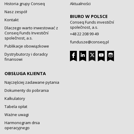
Historia grupy Conseq
Aktualności
Nasz zespół
BIURO W POLSCE
Kontakt
Conseq Funds investiční
společnost, a.s.
Dlaczego warto inwestować z
Conseq Funds Investiční
+48 22 208 99 49
společnost, a.s.
fundusze@conseq.pl
Publikacje obowiązkowe
Dystrybutorzy i doradcy
finansowi
OBSŁUGA KLIENTA
Najczęściej zadawane pytania
Dokumenty do pobrania
Kalkulatory
Tabela opłat
Ważne uwagi
Harmonogram dnia
operacyjnego