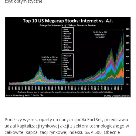
zbyt optymistyczne.
Poniższy wykres, oparty na danych spółki FactSet, przedstawia
udział kapitalizacji rynkowej akcji z sektora technologicznego w
całkowitej kapitalizacji rynkowej indeksu S&P 500. Obecnie