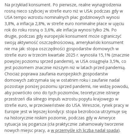
Na przykład konsument. Po pierwsze, realne wynagrodzenia
rosną nieco szybciej w strefie euro niż w USA: podczas gdy w
USA tempo wzrostu nominalnych płac godzinowych wynosi
3,8%, a inflacja 2,8%, w strefie euro nominalne płace w ujęciu
rok do roku rosną o 3,6%, ale inflacja wynosi tylko 2%. Po
drugie, podczas gdy europejski konsument może ograniczyć
swoją aktywność oszczędnościową, amerykański konsument
nie ma jak: stopa oszczędności gospodarstw domowych w
strefie euro w trzecim kwartale 2025 r. wynosiła 15,1% (znacznie
powyżej poziomu sprzed pandemii), w USA osiągnęła 3,5%, co
jest poziomem znacznie niższym niż w latach przed pandemią.
Chociaż poprawa zaufania europejskich gospodarstw
domowych zatrzymała się w ostatnim roku i zaufanie nadal
pozostaje poniżej poziomu sprzed pandemii, nie widzę powodu,
aby powróciło ono do tych poziomów, teoretycznie istnieje
przestrzeń dla silnego impuls wzrostu popytu krajowego w
strefie euro, w przeciwieństwie do USA. Wreszcie, rynek pracy w
Europie jest w lepszej kondycji: stopa bezrobocia utrzymuje się
na historycznie niskim poziomie, podczas gdy w Ameryce
sytuacja się pogarsza (cła praktycznie zahamowały tworzenie
nowych miejsc pracy, a
w przemyśle ich liczba nadal spada
).