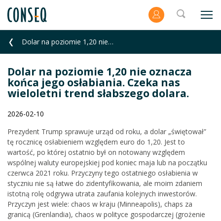
Dolar na poziomie 1,20 nie oznacza końca jego osłabiania. Czeka nas wieloletni trend słabszego dolar
Dolar na poziomie 1,20 nie oznacza
końca jego osłabiania. Czeka nas
wieloletni trend słabszego dolara.
2026-02-10
Prezydent Trump sprawuje urząd od roku, a dolar „świętował”
tę rocznicę osłabieniem względem euro do 1,20. Jest to
wartość, po której ostatnio był on notowany względem
wspólnej waluty europejskiej pod koniec maja lub na początku
czerwca 2021 roku. Przyczyny tego ostatniego osłabienia w
styczniu nie są łatwe do zidentyfikowania, ale moim zdaniem
istotną rolę odgrywa utrata zaufania kolejnych inwestorów.
Przyczyn jest wiele: chaos w kraju (Minneapolis), chaps za
granicą (Grenlandia), chaos w polityce gospodarczej (grożenie