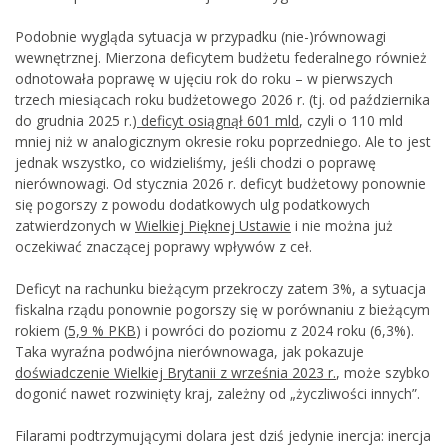
Podobnie wygląda sytuacja w przypadku (nie-)równowagi
wewnętrznej. Mierzona deficytem budżetu federalnego również
odnotowała poprawę w ujęciu rok do roku – w pierwszych
trzech miesiącach roku budżetowego 2026 r. (tj. od października
do grudnia 2025 r.)
deficyt osiągnął 601 mld
, czyli o 110 mld
mniej niż w analogicznym okresie roku poprzedniego. Ale to jest
jednak wszystko, co widzieliśmy, jeśli chodzi o poprawę
nierównowagi. Od stycznia 2026 r. deficyt budżetowy ponownie
się pogorszy z powodu dodatkowych ulg podatkowych
zatwierdzonych w
Wielkiej Pięknej Ustawie
i nie można już
oczekiwać znaczącej poprawy wpływów z ceł.
Deficyt na rachunku bieżącym przekroczy zatem 3%, a sytuacja
fiskalna rządu ponownie pogorszy się w porównaniu z bieżącym
rokiem (
5,9 % PKB
) i powróci do poziomu z 2024 roku (6,3%).
Taka wyraźna podwójna nierównowaga, jak pokazuje
doświadczenie Wielkiej Brytanii z września 2023 r.
, może szybko
dogonić nawet rozwinięty kraj, zależny od „życzliwości innych”.
Filarami podtrzymującymi dolara jest dziś jedynie inercja: inercja