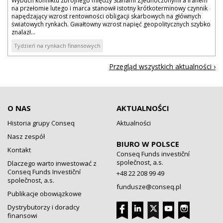
Wybuch konfliktu zbrojnego między Stanami Zjednoczonymi a Iranem
na przełomie lutego i marca stanowił istotny krótkoterminowy czynnik
napędzający wzrost rentowności obligacji skarbowych na głównych
światowych rynkach. Gwałtowny wzrost napięć geopolitycznych szybko
znalazł...
Tydzień na rynkach finansowych
Przegląd wszystkich aktualności ›
O NAS
AKTUALNOŚCI
Historia grupy Conseq
Aktualności
Nasz zespół
BIURO W POLSCE
Kontakt
Conseq Funds investiční
společnost, a.s.
Dlaczego warto inwestować z
Conseq Funds Investiční
+48 22 208 99 49
společnost, a.s.
fundusze@conseq.pl
Publikacje obowiązkowe
Dystrybutorzy i doradcy
finansowi