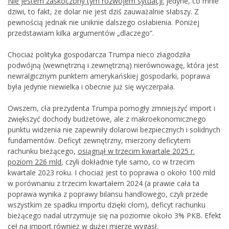
Nie jestem zaskoczony tym rozwojem sytuacji:
jedyne, co mnie
dziwi, to fakt, że dolar nie jest dziś zauważalnie słabszy. Z
pewnością jednak nie uniknie dalszego osłabienia. Poniżej
przedstawiam kilka argumentów „dlaczego”.
Chociaż polityka gospodarcza Trumpa nieco złagodziła
podwójną (wewnętrzną i zewnętrzną) nierównowagę, która jest
newralgicznym punktem amerykańskiej gospodarki, poprawa
była jedynie niewielka i obecnie już się wyczerpała.
Owszem, cła prezydenta Trumpa pomogły zmniejszyć import i
zwiększyć dochody budżetowe, ale z makroekonomicznego
punktu widzenia nie zapewniły dolarowi bezpiecznych i solidnych
fundamentów. Deficyt zewnętrzny, mierzony deficytem
rachunku bieżącego,
osiągnął w trzecim kwartale 2025 r.
poziom 226 mld
, czyli dokładnie tyle samo, co w trzecim
kwartale 2023 roku. I chociaż jest to poprawa o około 100 mld
w porównaniu z trzecim kwartałem 2024 (a prawie cała ta
poprawa wynika z poprawy bilansu handlowego, czyli przede
wszystkim ze spadku importu dzięki cłom), deficyt rachunku
bieżącego nadal utrzymuje się na poziomie około 3% PKB. Efekt
ceł na import również w dużej mierze wygasł.