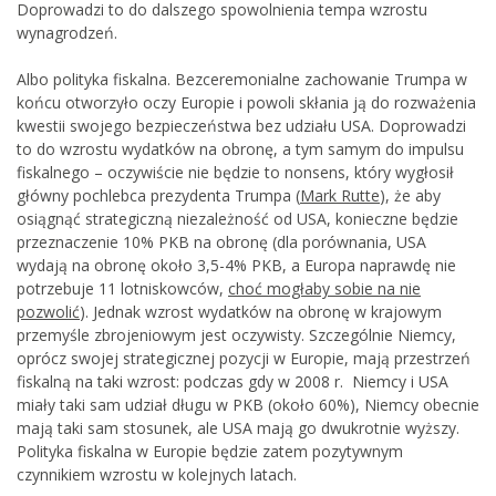
Doprowadzi to do dalszego spowolnienia tempa wzrostu
wynagrodzeń.
Albo polityka fiskalna. Bezceremonialne zachowanie Trumpa w
końcu otworzyło oczy Europie i powoli skłania ją do rozważenia
kwestii swojego bezpieczeństwa bez udziału USA. Doprowadzi
to do wzrostu wydatków na obronę, a tym samym do impulsu
fiskalnego – oczywiście nie będzie to nonsens, który wygłosił
główny pochlebca prezydenta Trumpa (
Mark Rutte
), że aby
osiągnąć strategiczną niezależność od USA, konieczne będzie
przeznaczenie 10% PKB na obronę (dla porównania, USA
wydają na obronę około 3,5-4% PKB, a Europa naprawdę nie
potrzebuje 11 lotniskowców,
choć mogłaby sobie na nie
pozwolić
). Jednak wzrost wydatków na obronę w krajowym
przemyśle zbrojeniowym jest oczywisty. Szczególnie Niemcy,
oprócz swojej strategicznej pozycji w Europie, mają przestrzeń
fiskalną na taki wzrost: podczas gdy w 2008 r. Niemcy i USA
miały taki sam udział długu w PKB (około 60%), Niemcy obecnie
mają taki sam stosunek, ale USA mają go dwukrotnie wyższy.
Polityka fiskalna w Europie będzie zatem pozytywnym
czynnikiem wzrostu w kolejnych latach.