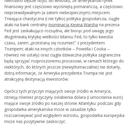
Nietrudno będzie dojść do wniosku, że amerykański rynek
finansowy jest częściowo wyciśniętą pomarańczą, a częściowo
nieprzewidywalnym (a zatem niebezpiecznym) miejscem.
Trwająca chaotyczna (i nie tylko) polityka gospodarcza, ciągłe
ataki na bank centralny (
nominacja Kevina Warsha
na prezesa
Fed jest zaskakująco rozsądna, ale biorąc pod uwagę jego
długotrwałą krytykę wielkości bilansu Fed, to tylko kwestia
czasu, zanim „przestaną się rozumieć” z prezydentem
Trumpem; ataki na innych członków – Powella i Cooka –
również nie ustały) oraz ciągła dziwaczna polityka zagraniczna
będą sprzyjać rozproszonemu procesowi, w ramach którego do
niektórych, do których jeszcze (niewytłumaczalnie) nie dotarły,
dotrą informacje, że Ameryka prezydenta Trumpa nie jest
atrakcyjną destynacją inwestorów.
Oprócz tych przyczyn mających swoje źródło w Ameryce,
istnieją również przyczyny osłabienia dolara (i umocnienia euro)
mające swoje źródło po naszej stronie Atlantyku: podczas gdy
gospodarka amerykańska może w zasadzie tylko
rozczarowywać pod względem wzrostu, gospodarka europejska
może nas pozytywnie zaskoczyć.