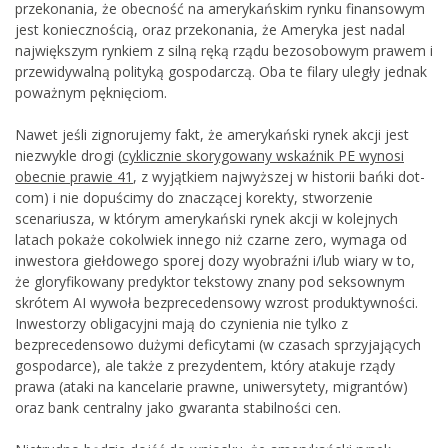
przekonania, że obecność na amerykańskim rynku finansowym
jest koniecznością, oraz przekonania, że Ameryka jest nadal
największym rynkiem z silną ręką rządu bezosobowym prawem i
przewidywalną polityką gospodarczą. Oba te filary uległy jednak
poważnym pęknięciom.
Nawet jeśli zignorujemy fakt, że amerykański rynek akcji jest
niezwykle drogi (
cyklicznie skorygowany wskaźnik PE wynosi
obecnie prawie 41
, z wyjątkiem najwyższej w historii bańki dot-
com) i nie dopuścimy do znaczącej korekty, stworzenie
scenariusza, w którym amerykański rynek akcji w kolejnych
latach pokaże cokolwiek innego niż czarne zero, wymaga od
inwestora giełdowego sporej dozy wyobraźni i/lub wiary w to,
że gloryfikowany predyktor tekstowy znany pod seksownym
skrótem AI wywoła bezprecedensowy wzrost produktywności.
Inwestorzy obligacyjni mają do czynienia nie tylko z
bezprecedensowo dużymi deficytami (w czasach sprzyjających
gospodarce), ale także z prezydentem, który atakuje rządy
prawa (ataki na kancelarie prawne, uniwersytety, migrantów)
oraz bank centralny jako gwaranta stabilności cen.