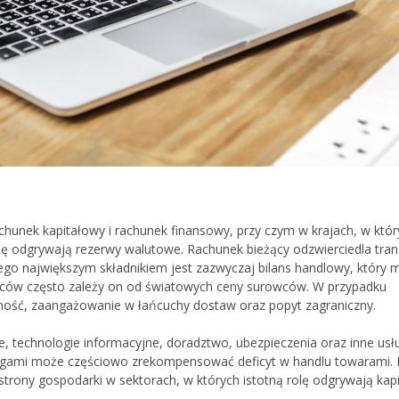
rachunek kapitałowy i rachunek finansowy, przy czym w krajach, w któ
lę odgrywają rezerwy walutowe. Rachunek bieżący odzwierciedla tran
go największym składnikiem jest zazwyczaj bilans handlowy, który m
wców często zależy on od światowych ceny surowców. W przypadku
ność, zaangażowanie w łańcuchy dostaw oraz popyt zagraniczny.
we, technologie informacyjne, doradztwo, ubezpieczenia oraz inne usł
ługami może częściowo zrekompensować deficyt w handlu towarami. 
trony gospodarki w sektorach, w których istotną rolę odgrywają kapi