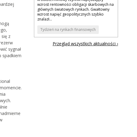
bardziej
wzrost rentowności obligacji skarbowych na
głównych światowych rynkach. Gwałtowny
wzrost napięć geopolitycznych szybko
znalazł...
 mogą
Tydzień na rynkach finansowych
ego,
 się z
 rezerw
Przegląd wszystkich aktualności ›
wić sygnał
ub spadkiem
ional
m momencie.
nia
owych.
lnie
 nadmierne
ów