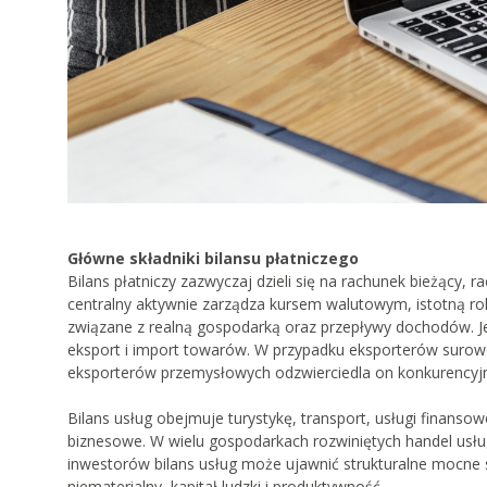
Główne składniki bilansu płatniczego
Bilans płatniczy zazwyczaj dzieli się na rachunek bieżący, 
centralny aktywnie zarządza kursem walutowym, istotną ro
związane z realną gospodarką oraz przepływy dochodów. Je
eksport i import towarów. W przypadku eksporterów suro
eksporterów przemysłowych odzwierciedla on konkurencyj
Bilans usług obejmuje turystykę, transport, usługi finanso
biznesowe. W wielu gospodarkach rozwiniętych handel us
inwestorów bilans usług może ujawnić strukturalne mocne s
niematerialny, kapitał ludzki i produktywność.