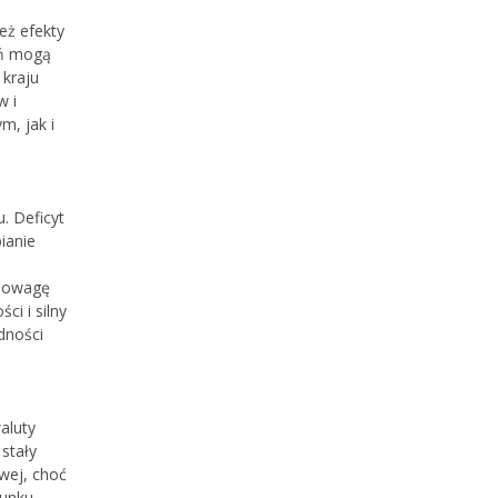
eż efekty
ań mogą
 kraju
w i
m, jak i
. Deficyt
ianie
wnowagę
i i silny
dności
aluty
stały
wej, choć
hunku