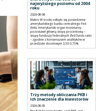
najwyższego poziomu od 2004
roku
2026-08-06
Makro W środę odbyło się posiedzenie
amerykańskiego banku centralnego Fed
(link). Amerykański organ monetarny
pozostawił główną stopę procentową –
stopę funduszy federalnych (fed funds rate)
– zgodnie z konsensusem analityków w
przedziale docelowym 3,50-3,75%.
Trzy metody obliczania PKB i
ich znaczenie dla inwestorów
2026-08-05
Produkt krajowy brutto, czyli PKB, jest