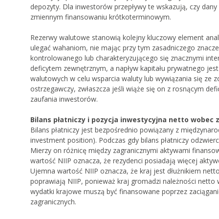
depozyty. Dla inwestorów przepływy te wskazują, czy dany kr
zmiennym finansowaniu krótkoterminowym.
Rezerwy walutowe stanowią kolejny kluczowy element ana
ulegać wahaniom, nie mając przy tym zasadniczego znacz
kontrolowanego lub charakteryzującego się znacznymi inter
deficytem zewnętrznym, a napływ kapitału prywatnego jes
walutowych w celu wsparcia waluty lub wywiązania się ze
ostrzegawczy, zwłaszcza jeśli wiąże się on z rosnącym d
zaufania inwestorów.
Bilans płatniczy i pozycja inwestycyjna netto wobec 
Bilans płatniczy jest bezpośrednio powiązany z międzynaro
investment position). Podczas gdy bilans płatniczy odzwie
Mierzy on różnicę między zagranicznymi aktywami finanso
wartość NIIP oznacza, że rezydenci posiadają więcej akty
Ujemna wartość NIIP oznacza, że kraj jest dłużnikiem nett
poprawiają NIIP, ponieważ kraj gromadzi należności netto
wydatki krajowe muszą być finansowane poprzez zaciągan
zagranicznych.