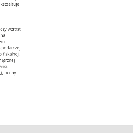
kształtuje
 czy wzrost
 na
ym.
ospodarczej
 fiskalnej,
nętrznej
lansu
), oceny