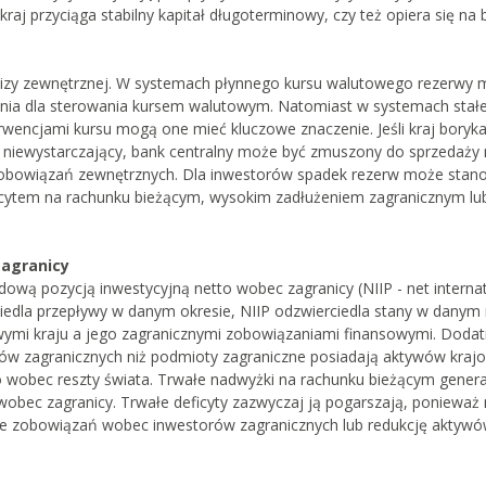
aj przyciąga stabilny kapitał długoterminowy, czy też opiera się na 
lizy zewnętrznej. W systemach płynnego kursu walutowego rezerwy
enia dla sterowania kursem walutowym. Natomiast w systemach stał
wencjami kursu mogą one mieć kluczowe znaczenie. Jeśli kraj boryka
t niewystarczający, bank centralny może być zmuszony do sprzedaży
 zobowiązań zewnętrznych. Dla inwestorów spadek rezerw może stano
eficytem na rachunku bieżącym, wysokim zadłużeniem zagranicznym l
zagranicy
dową pozycją inwestycyjną netto wobec zagranicy (NIIP - net internat
rciedla przepływy w danym okresie, NIIP odzwierciedla stany w dany
wymi kraju a jego zagranicznymi zobowiązaniami finansowymi. Dodat
wów zagranicznych niż podmioty zagraniczne posiadają aktywów kraj
o wobec reszty świata. Trwałe nadwyżki na rachunku bieżącym genera
 wobec zagranicy. Trwałe deficyty zazwyczaj ją pogarszają, ponieważ
ie zobowiązań wobec inwestorów zagranicznych lub redukcję aktyw