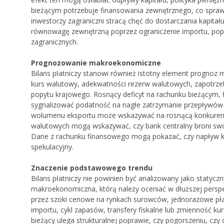
bieżącym potrzebuje finansowania zewnętrznego, co sprawi
inwestorzy zagraniczni stracą chęć do dostarczania kapita
równowagę zewnętrzną poprzez ograniczenie importu, popr
zagranicznych.
Prognozowanie makroekonomiczne
Bilans płatniczy stanowi również istotny element prognoz
kurs walutowy, adekwatności rezerw walutowych, zapotrze
popytu krajowego. Rosnący deficyt na rachunku bieżącym,
sygnalizować podatność na nagłe zatrzymanie przepływów
wolumenu eksportu może wskazywać na rosnącą konkurencyjn
walutowych mogą wskazywać, czy bank centralny broni swo
Dane z rachunku finansowego mogą pokazać, czy napływ kapi
spekulacyjny.
Znaczenie podstawowego trendu
Bilans płatniczy nie powinien być analizowany jako staty
makroekonomiczna, którą należy oceniać w dłuższej perspe
przez szoki cenowe na rynkach surowców, jednorazowe pł
importu, cykl zapasów, transfery fiskalne lub zmienność k
bieżący ulega strukturalnej poprawie, czy pogorszeniu, czy