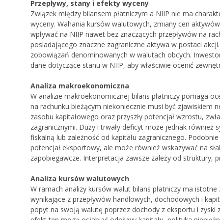
Przepływy, stany i efekty wyceny
Związek między bilansem płatniczym a NIIP nie ma charakt
wyceny. Wahania kursów walutowych, zmiany cen aktywów
wpływać na NIIP nawet bez znaczących przepływów na rach
posiadającego znaczne zagraniczne aktywa w postaci akcji
zobowiązań denominowanych w walutach obcych. Inwestorzy
dane dotyczące stanu w NIIP, aby właściwie ocenić zewnętr
Analiza makroekonomiczna
W analizie makroekonomicznej bilans płatniczy pomaga oce
na rachunku bieżącym niekoniecznie musi być zjawiskiem n
zasobu kapitałowego oraz przyszły potencjał wzrostu, zwła
zagranicznymi. Duży i trwały deficyt może jednak równie
fiskalną lub zależność od kapitału zagranicznego. Podobni
potencjał eksportowy, ale może również wskazywać na słab
zapobiegawcze. Interpretacja zawsze zależy od struktury, p
Analiza kursów walutowych
W ramach analizy kursów walut bilans płatniczy ma istotne
wynikające z przepływów handlowych, dochodowych i kapit
popyt na swoją walutę poprzez dochody z eksportu i zyski 
efekt ten mogą osłabiać odpływy kapitału, polityka pienięż