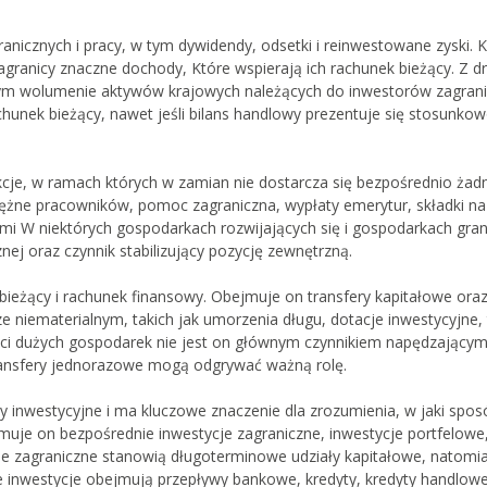
anicznych i pracy, w tym dywidendy, odsetki i reinwestowane zyski. K
ranicy znaczne dochody, Które wspierają ich rachunek bieżący. Z dr
użym wolumenie aktywów krajowych należących do inwestorów zagran
hunek bieżący, nawet jeśli bilans handlowy prezentuje się stosunko
akcje, w ramach których w zamian nie dostarcza się bezpośrednio żad
iężne pracowników, pomoc zagraniczna, wypłaty emerytur, składki na
mi W niektórych gospodarkach rozwijających się i gospodarkach gra
ej oraz czynnik stabilizujący pozycję zewnętrzną.
bieżący i rachunek finansowy. Obejmuje on transfery kapitałowe ora
 niematerialnym, takich jak umorzenia długu, dotacje inwestycyjne, 
szości dużych gospodarek nie jest on głównym czynnikiem napędzający
ransfery jednorazowe mogą odgrywać ważną rolę.
y inwestycyjne i ma kluczowe znaczenie dla zrozumienia, w jaki spos
uje on bezpośrednie inwestycje zagraniczne, inwestycje portfelowe
je zagraniczne stanowią długoterminowe udziały kapitałowe, natomi
łe inwestycje obejmują przepływy bankowe, kredyty, kredyty handlow