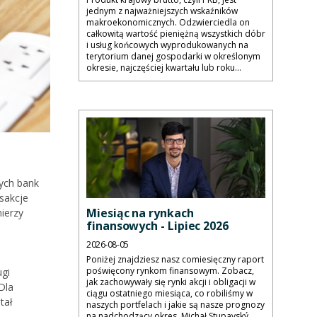
jednym z najważniejszych wskaźników
makroekonomicznych. Odzwierciedla on
całkowitą wartość pieniężną wszystkich dóbr
i usług końcowych wyprodukowanych na
terytorium danej gospodarki w określonym
okresie, najczęściej kwartału lub roku...
rych bank
sakcje
Miesiąc na rynkach
ierzy
finansowych - Lipiec 2026
2026-08-05
Poniżej znajdziesz nasz comiesięczny raport
poświęcony rynkom finansowym. Zobacz,
ugi
jak zachowywały się rynki akcji i obligacji w
Dla
ciągu ostatniego miesiąca, co robiliśmy w
tał
naszych portfelach i jakie są nasze prognozy
na nadchodzący okres. Michał Stupavský,