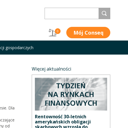
Mój Conseq
0
acji gospodarczych
Więcej aktualności
sie. Dla
Rentowność 30-letnich
aczające
amerykańskich obligacji
żny od
skarbowych wzrosła do