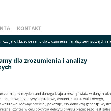
ENTA
KONTAKT
tniczy jako kluczowe ramy dla zrozumienia i analizy zewnętrznych rel
ramy dla zrozumienia i analizy
zych
darcze między rezydentami danego kraju a resztą świata w danym okre
wy dochodów, przepływy kapitałowe, dynamikę kursu walutowego,
walutowe. Mówiąc prościej, pokazuje, czy dany kraj generuje wystr
zne, czy też w celu pokrycia deficytu bilansu płatniczego jest zale