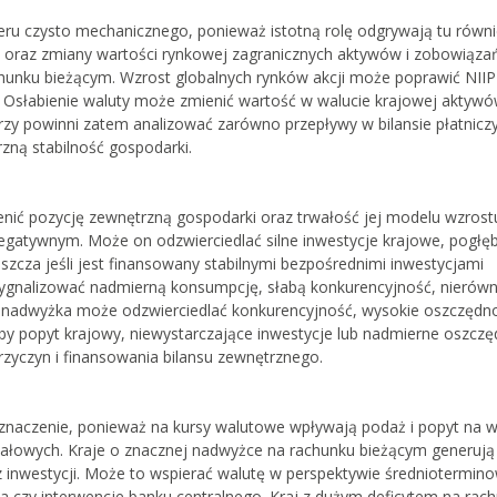
eru czysto mechanicznego, ponieważ istotną rolę odgrywają tu równi
 oraz zmiany wartości rynkowej zagranicznych aktywów i zobowiąz
unku bieżącym. Wzrost globalnych rynków akcji może poprawić NIIP
. Osłabienie waluty może zmienić wartość w walucie krajowej aktywó
 powinni zatem analizować zarówno przepływy w bilansie płatniczy
zną stabilność gospodarki.
nić pozycję zewnętrzną gospodarki oraz trwałość jej modelu wzrostu
egatywnym. Może on odzwierciedlać silne inwestycje krajowe, pogłęb
szcza jeśli jest finansowany stabilnymi bezpośrednimi inwestycjami
ż sygnalizować nadmierną konsumpcję, słabą konkurencyjność, nieró
e nadwyżka może odzwierciedlać konkurencyjność, wysokie oszczędnośc
y popyt krajowy, niewystarczające inwestycje lub nadmierne oszczę
rzyczyn i finansowania bilansu zewnętrznego.
 znaczenie, ponieważ na kursy walutowe wpływają podaż i popyt na w
ałowych. Kraje o znacznej nadwyżce na rachunku bieżącym generują 
z inwestycji. Może to wspierać walutę w perspektywie średniotermino
na czy interwencje banku centralnego. Kraj z dużym deficytem na rac