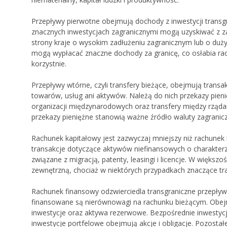
Przepływy pierwotne obejmują dochody z inwestycji transgr
znacznych inwestycjach zagranicznymi mogą uzyskiwać z zag
strony kraje o wysokim zadłużeniu zagranicznym lub o d
mogą wypłacać znaczne dochody za granicę, co osłabia rac
korzystnie.
Przepływy wtórne, czyli transfery bieżące, obejmują trans
towarów, usług ani aktywów. Należą do nich przekazy pien
organizacji międzynarodowych oraz transfery między rząda
przekazy pieniężne stanowią ważne źródło waluty zagraniczn
Rachunek kapitałowy jest zazwyczaj mniejszy niż rachunek 
transakcje dotyczące aktywów niefinansowych o charakterze
związane z migracją, patenty, leasingi i licencje. W więk
zewnętrzną, chociaż w niektórych przypadkach znaczące t
Rachunek finansowy odzwierciedla transgraniczne przepływ
finansowane są nierównowagi na rachunku bieżącym. Obejm
inwestycje oraz aktywa rezerwowe. Bezpośrednie inwestyc
inwestycje portfelowe obejmują akcje i obligacje. Pozosta