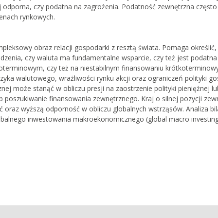
iej odporna, czy podatna na zagrożenia. Podatność zewnętrzna często 
cenach rynkowych.
pleksowy obraz relacji gospodarki z resztą świata. Pomaga określić,
zenia, czy waluta ma fundamentalne wsparcie, czy też jest podatna
ługoterminowym, czy też na niestabilnym finansowaniu krótkoterminow
ka walutowego, wrażliwości rynku akcji oraz ograniczeń polityki g
ej może stanąć w obliczu presji na zaostrzenie polityki pieniężnej lub
ub poszukiwanie finansowania zewnętrznego. Kraj o silnej pozycji zew
 oraz wyższą odporność w obliczu globalnych wstrząsów. Analiza bi
balnego inwestowania makroekonomicznego (global macro investing