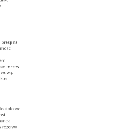
y
presji na
lności
tem
sie rezerw
erwową.
akter
ekształcone
ost
chunek
y rezerwy