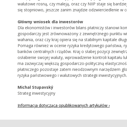
walutowe rosną, czy maleją, oraz czy NIIP staje się bardz
się stopniowo, jeszcze zanim znajdzie odzwierciedlenie w 
Główny wniosek dla inwestorów
Dla ekonomistów i inwestorów bilans płatniczy stanowi kom
gospodarczy jest zrównoważony z zewnętrznego punktu wid
wahania, oraz czy kraj opiera się na stabilnym kapitale d
Pomaga również w ocenie ryzyka kredytowego państwa, ryzy
banków centralnych i rządów. Kraj o słabej pozycji zewnętrzn
osłabienie swojej waluty, wprowadzenie kontroli kapitału l
ma zazwyczaj większą gospodarczo-polityczną elastyczność
płatniczego pozostaje zatem nieodzownym narzędziem glo
ryzyka państwowego i walutowych strategii inwestycyjnych.
Michal Stupavský
Strateg inwestycyjny
Informacja dotycząca opublikowanych artykułów ›