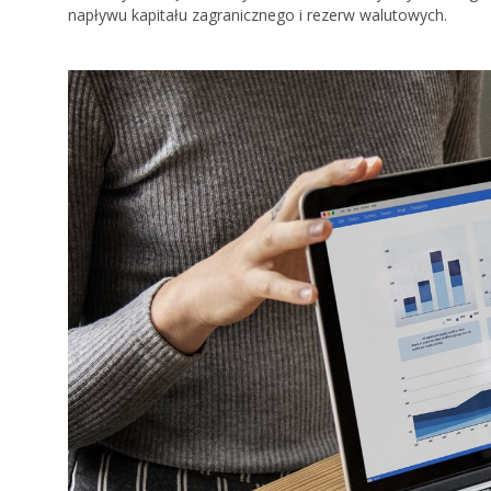
napływu kapitału zagranicznego i rezerw walutowych.