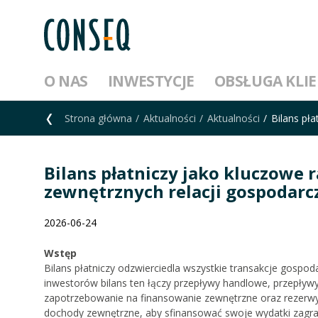
O NAS
INWESTYCJE
OBSŁUGA KLI
Strona główna
Aktualności
Aktualności
Bilans pła
Bilans płatniczy jako kluczowe 
zewnętrznych relacji gospodarc
2026-06-24
Wstęp
Bilans płatniczy odzwierciedla wszystkie transakcje gospo
inwestorów bilans ten łączy przepływy handlowe, przepły
zapotrzebowanie na finansowanie zewnętrzne oraz rezerwy 
dochody zewnętrzne, aby sfinansować swoje wydatki zagranic