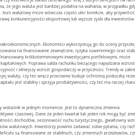
a, że jego waluta jest bardziej podatna na wahania, w przypadku gd
łu. Kurs walutowy może wówczas często ulec korekcie, aby przywrócić
awę konkurencyjności eksportowej lub wyższe zyski dla inwestorów
 makroekonomicznych. Ekonomiści wykorzystują go do oceny przyszłej 
bowania na finansowanie zewnętrzne, ryzyka suwerennego oraz stabi
 finansowany krótkoterminowymi inwestycjami portfelowymi, może
 kapitałowych. Poprawa salda rachunku bieżącego napędzana wzros
ość i silniejszy wzrost gospodarczy w przyszłości. Trendy w zakre
jej waluty, czy też wręcz przeciwnie buduje ochronną poduszkę rez
tału jest stabilny i sprzyja produktywności, czy też ma raczej char
czny wskaźnik w jednym momencie. Jest to dynamiczna zmienna
ktywie czasowej. Dane za jeden kwartał lub jeden rok mogą być zni
atności dochodów, sezonowość ruchu turystycznego, gwałtowny wzr
ursów walutowych. Inwestorzy powinni zadawać sobie pytania, czy ra
 deficyty są finansowane ze stabilnych, czy zmiennych przepływów, cz