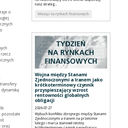
nasz strateg...
raje o
Miesiąc na rynkach finansowych
ugiej
icznych
wo
nych
 rzecz
nicznych
Wojna między Stanami
z
Zjednoczonymi a Iranem jako
transfery
krótkoterminowy czynnik
przyspieszający wzrost
m dynamikę
rentowności globalnych
obligacji
ób
2026-07-27
, pozostałe
Wybuch konfliktu zbrojnego między Stanami
Zjednoczonymi a Iranem na przełomie
ast
lutego i marca stanowił istotny
e oraz
krótkoterminowy czynnik napędzający