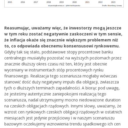
Reasumując, uważamy więc, że inwestorzy mogą jeszcze
w tym roku zostać negatywnie zaskoczeni w tym sensie,
że inflacja okaże się znacznie większym problemem niż
to, co odpowiada obecnemu konsensusowi rynkowemu.
Gdyby tak się stało, podstawowe stopy procentowe banku
centralnego musiałyby pozostać na wyższych poziomach przez
znacznie dłuższy okres czasu niż ten, który jest obecnie
wyceniany w instrumentach stóp procentowych rynku
finansowego. Realizacja tego scenariusza mogłaby wówczas
stanowić dość duży negatywny impuls dla obligacji, zwłaszcza
tych o dłuższych terminach zapadalności. A biorąc pod uwagę,
że jesteśmy autentycznie zaniepokojeni realizacją tego
scenariusza, nadal utrzymujemy mocno niedoważone duration
na czeskich obligacjach rządowych. Innymi słowy, uważamy, że
wzrost cen rynkowych czeskich obligacji rządowych w ostatnich
miesiącach jest jedynie przejściowy i w naszym scenariuszu
bazowym oczekujemy wznowienia trendu spadkowego ich cen