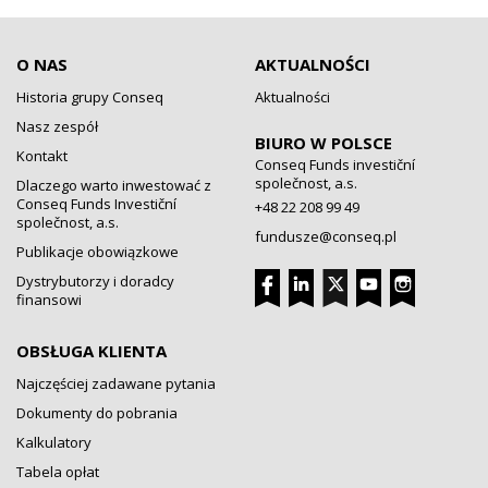
O NAS
AKTUALNOŚCI
Historia grupy Conseq
Aktualności
Nasz zespół
BIURO W POLSCE
Kontakt
Conseq Funds investiční
společnost, a.s.
Dlaczego warto inwestować z
Conseq Funds Investiční
+48 22 208 99 49
společnost, a.s.
fundusze@conseq.pl
Publikacje obowiązkowe
Dystrybutorzy i doradcy
finansowi
OBSŁUGA KLIENTA
Najczęściej zadawane pytania
Dokumenty do pobrania
Kalkulatory
Tabela opłat