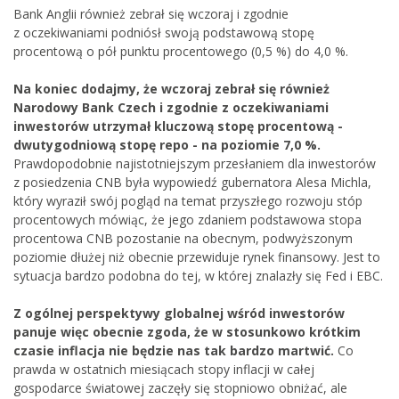
Bank Anglii również zebrał się wczoraj i zgodnie
z oczekiwaniami podniósł swoją podstawową stopę
procentową o pół punktu procentowego (0,5 %) do 4,0 %.
Na koniec dodajmy, że wczoraj zebrał się również
Narodowy Bank Czech i zgodnie z oczekiwaniami
inwestorów utrzymał kluczową stopę procentową -
dwutygodniową stopę repo - na poziomie 7,0 %.
Prawdopodobnie najistotniejszym przesłaniem dla inwestorów
z posiedzenia CNB była wypowiedź gubernatora Alesa Michla,
który wyraził swój pogląd na temat przyszłego rozwoju stóp
procentowych mówiąc, że jego zdaniem podstawowa stopa
procentowa CNB pozostanie na obecnym, podwyższonym
poziomie dłużej niż obecnie przewiduje rynek finansowy. Jest to
sytuacja bardzo podobna do tej, w której znalazły się Fed i EBC.
Z ogólnej perspektywy globalnej wśród inwestorów
panuje więc obecnie zgoda, że w stosunkowo krótkim
czasie inflacja nie będzie nas tak bardzo martwić.
Co
prawda w ostatnich miesiącach stopy inflacji w całej
gospodarce światowej zaczęły się stopniowo obniżać, ale