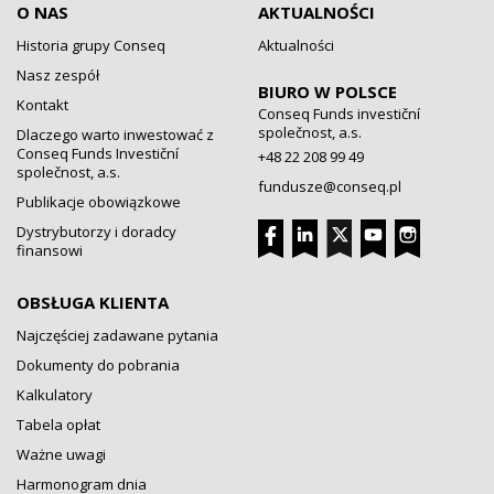
O NAS
AKTUALNOŚCI
Historia grupy Conseq
Aktualności
Nasz zespół
BIURO W POLSCE
Kontakt
Conseq Funds investiční
společnost, a.s.
Dlaczego warto inwestować z
Conseq Funds Investiční
+48 22 208 99 49
společnost, a.s.
fundusze@conseq.pl
Publikacje obowiązkowe
Dystrybutorzy i doradcy
finansowi
OBSŁUGA KLIENTA
Najczęściej zadawane pytania
Dokumenty do pobrania
Kalkulatory
Tabela opłat
Ważne uwagi
Harmonogram dnia