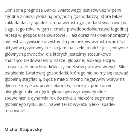
Obniżona prognoza Banku Światowego jest również w pełni
zgodna z naszą globalną prognozą gospodarczą, która także
zakłada dalszy spadek tempa wzrostu gospodarki światowej w
ciągu tego roku, w tym niemałe prawdopodobieństwo łagodnej
recesji w gospodarce światowej. Taki obraz makroekonomiczny
nie jest oczywiście korzystny dla perspektyw wzrostu wartości
aktywów ryzykownych z akcjami na czele, a także jest jednym z
głównych powodów, dla których jesteśmy stosunkowo
znacząco niedoważeni w naszej globalnej alokacji akcji w
stosunku do benchmarków czy indeksów porównawczych. Silne
osłabienie światowej gospodarki, którego nie boimy się nazwać
globalną stagflacją, będzie miało mocno negatywny wpływ na
dynamikę zysków przedsiębiorstw, które już pod koniec
ubiegłego roku w ujęciu globalnym wykazywały silne
spowolnienie dynamiki rok do roku, a niektóre segmenty
globalnego rynku akcji nawet teraz wykazują lekki spadek
rentowności.
Michal Stupavský