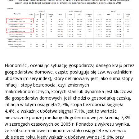
Ekonomiści, oceniając sytuację gospodarczą danego kraju przez
gospodarstwa domowe, często posługują się tzw. wskaźnikiem
ubóstwa (misery index), który definiowany jest jako suma stopy
inflacji i stopy bezrobocia, czyli zmiennych
makroekonomicznych, których stan lub dynamika jest kluczowa
dla gospodarstw domowych. Jeśli chodzi o gospodarkę czeską,
inflacja w lutym osiągnęła 2,7%, stopa bezrobocia sięgnęła
4,4%, a wskaźnik ubóstwa sięgnął 7,1%. Jest to wartość
nieznacznie poniżej mediany długoterminowej ze średnią 7,8%
w szeregach czasowych od 2005 r. Ponadto z wykresu wynika,
że krótkoterminowe minimum zostało osiągnięte w czerwcu
ubiegłego roku, kiedy wskaźnik ubóstwa wynosił 5,6%, przy