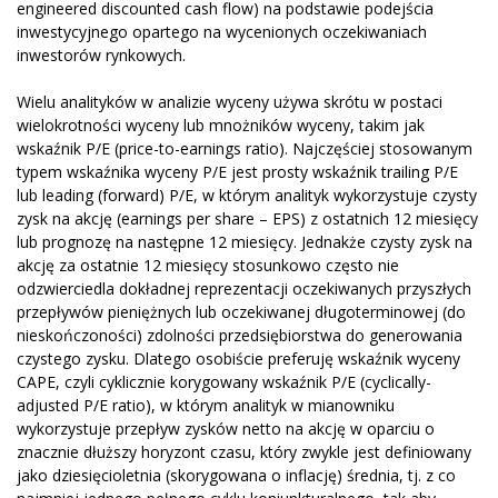
engineered discounted cash flow) na podstawie podejścia
inwestycyjnego opartego na wycenionych oczekiwaniach
inwestorów rynkowych.
Wielu analityków w analizie wyceny używa skrótu w postaci
wielokrotności wyceny lub mnożników wyceny, takim jak
wskaźnik P/E (price-to-earnings ratio). Najczęściej stosowanym
typem wskaźnika wyceny P/E jest prosty wskaźnik trailing P/E
lub leading (forward) P/E, w którym analityk wykorzystuje czysty
zysk na akcję (earnings per share – EPS) z ostatnich 12 miesięcy
lub prognozę na następne 12 miesięcy. Jednakże czysty zysk na
akcję za ostatnie 12 miesięcy stosunkowo często nie
odzwierciedla dokładnej reprezentacji oczekiwanych przyszłych
przepływów pieniężnych lub oczekiwanej długoterminowej (do
nieskończoności) zdolności przedsiębiorstwa do generowania
czystego zysku. Dlatego osobiście preferuję wskaźnik wyceny
CAPE, czyli cyklicznie korygowany wskaźnik P/E (cyclically-
adjusted P/E ratio), w którym analityk w mianowniku
wykorzystuje przepływ zysków netto na akcję w oparciu o
znacznie dłuższy horyzont czasu, który zwykle jest definiowany
jako dziesięcioletnia (skorygowana o inflację) średnia, tj. z co