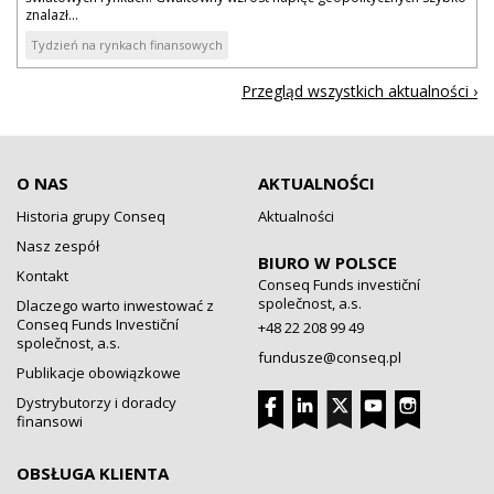
znalazł...
Tydzień na rynkach finansowych
Przegląd wszystkich aktualności ›
O NAS
AKTUALNOŚCI
Historia grupy Conseq
Aktualności
Nasz zespół
BIURO W POLSCE
Kontakt
Conseq Funds investiční
společnost, a.s.
Dlaczego warto inwestować z
Conseq Funds Investiční
+48 22 208 99 49
společnost, a.s.
fundusze@conseq.pl
Publikacje obowiązkowe
Dystrybutorzy i doradcy
finansowi
OBSŁUGA KLIENTA