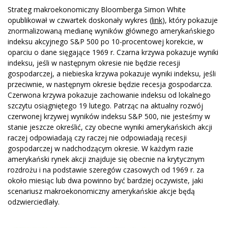
Strateg makroekonomiczny Bloomberga Simon White
opublikował w czwartek doskonały wykres (
link
), który pokazuje
znormalizowaną medianę wyników głównego amerykańskiego
indeksu akcyjnego S&P 500 po 10-procentowej korekcie, w
oparciu o dane sięgające 1969 r. Czarna krzywa pokazuje wyniki
indeksu, jeśli w następnym okresie nie będzie recesji
gospodarczej, a niebieska krzywa pokazuje wyniki indeksu, jeśli
przeciwnie, w następnym okresie będzie recesja gospodarcza.
Czerwona krzywa pokazuje zachowanie indeksu od lokalnego
szczytu osiągniętego 19 lutego. Patrząc na aktualny rozwój
czerwonej krzywej wyników indeksu S&P 500, nie jesteśmy w
stanie jeszcze określić, czy obecne wyniki amerykańskich akcji
raczej odpowiadają czy raczej nie odpowiadają recesji
gospodarczej w nadchodzącym okresie. W każdym razie
amerykański rynek akcji znajduje się obecnie na krytycznym
rozdrożu i na podstawie szeregów czasowych od 1969 r. za
około miesiąc lub dwa powinno być bardziej oczywiste, jaki
scenariusz makroekonomiczny amerykańskie akcje będą
odzwierciedlały.