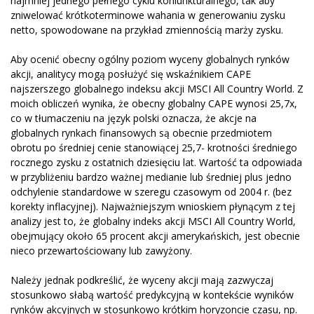
najmniej jednego pełnego cyklu koniunkturalnego, tak aby
zniwelować krótkoterminowe wahania w generowaniu zysku
netto, spowodowane na przykład zmiennością marży zysku.
Aby ocenić obecny ogólny poziom wyceny globalnych rynków
akcji, analitycy mogą posłużyć się wskaźnikiem CAPE
najszerszego globalnego indeksu akcji MSCI All Country World. Z
moich obliczeń wynika, że obecny globalny CAPE wynosi 25,7x,
co w tłumaczeniu na język polski oznacza, że akcje na
globalnych rynkach finansowych są obecnie przedmiotem
obrotu po średniej cenie stanowiącej 25,7- krotności średniego
rocznego zysku z ostatnich dziesięciu lat. Wartość ta odpowiada
w przybliżeniu bardzo ważnej medianie lub średniej plus jedno
odchylenie standardowe w szeregu czasowym od 2004 r. (bez
korekty inflacyjnej). Najważniejszym wnioskiem płynącym z tej
analizy jest to, że globalny indeks akcji MSCI All Country World,
obejmujący około 65 procent akcji amerykańskich, jest obecnie
nieco przewartościowany lub zawyżony.
Należy jednak podkreślić, że wyceny akcji mają zazwyczaj
stosunkowo słabą wartość predykcyjną w kontekście wyników
rynków akcyjnych w stosunkowo krótkim horyzoncie czasu, np.