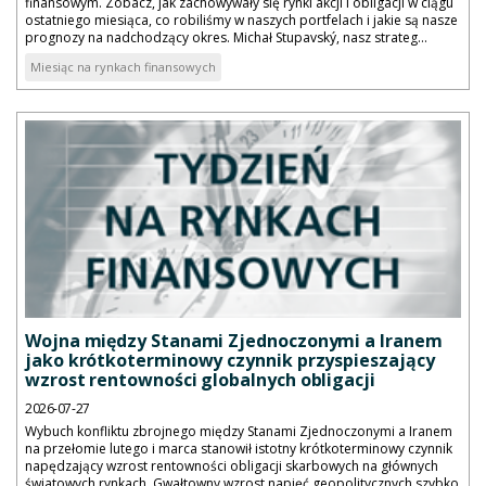
finansowym. Zobacz, jak zachowywały się rynki akcji i obligacji w ciągu
ostatniego miesiąca, co robiliśmy w naszych portfelach i jakie są nasze
prognozy na nadchodzący okres. Michał Stupavský, nasz strateg...
Miesiąc na rynkach finansowych
Wojna między Stanami Zjednoczonymi a Iranem
jako krótkoterminowy czynnik przyspieszający
wzrost rentowności globalnych obligacji
2026-07-27
Wybuch konfliktu zbrojnego między Stanami Zjednoczonymi a Iranem
na przełomie lutego i marca stanowił istotny krótkoterminowy czynnik
napędzający wzrost rentowności obligacji skarbowych na głównych
światowych rynkach. Gwałtowny wzrost napięć geopolitycznych szybko