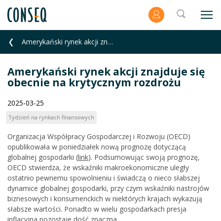
Amerykański rynek akcji znajduje się obecnie na krytycznym rozdrożu
Amerykański rynek akcji znajduje się
obecnie na krytycznym rozdrożu
2025-03-25
Tydzień na rynkach finansowych
Organizacja Współpracy Gospodarczej i Rozwoju (OECD)
opublikowała w poniedziałek nową prognozę dotyczącą
globalnej gospodarki (
link
). Podsumowując swoją prognozę,
OECD stwierdza, że wskaźniki makroekonomiczne uległy
ostatnio pewnemu spowolnieniu i świadczą o nieco słabszej
dynamice globalnej gospodarki, przy czym wskaźniki nastrojów
biznesowych i konsumenckich w niektórych krajach wykazują
słabsze wartości. Ponadto w wielu gospodarkach presja
inflacyjna pozostaje dość znaczna.