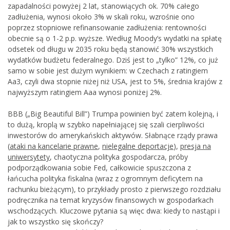
zapadalności powyżej 2 lat, stanowiących ok. 70% całego
zadłużenia, wynosi około 3% w skali roku, wzrośnie ono
poprzez stopniowe refinansowanie zadłużenia: rentowności
obecnie są o 1-2 p.p. wyższe. Według Moody’s wydatki na spłatę
odsetek od długu w 2035 roku będą stanowić 30% wszystkich
wydatków budżetu federalnego. Dziś jest to „tylko” 12%, co już
samo w sobie jest dużym wynikiem: w Czechach z ratingiem
Aa3, czyli dwa stopnie niżej niż USA, jest to 5%, średnia krajów z
najwyższym ratingiem Aaa wynosi poniżej 2%.
BBB („Big Beautiful Bill”) Trumpa powinien być zatem kolejną, i
to dużą, kroplą w szybko napełniającej się szali cierpliwości
inwestorów do amerykańskich aktywów. Słabnące rządy prawa
(
ataki na kancelarie prawne
,
nielegalne deportacje
),
presja na
uniwersytety
, chaotyczna polityka gospodarcza, próby
podporządkowania sobie Fed, całkowicie spuszczona z
łańcucha polityka fiskalna (wraz z ogromnym deficytem na
rachunku bieżącym), to przykłady prosto z pierwszego rozdziału
podręcznika na temat kryzysów finansowych w gospodarkach
wschodzących. Kluczowe pytania są więc dwa: kiedy to nastąpi i
jak to wszystko się skończy?