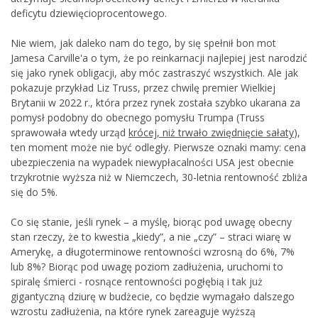
deficytu dziewięcioprocentowego.
Nie wiem, jak daleko nam do tego, by się spełnił bon mot
Jamesa Carville'a o tym, że po reinkarnacji najlepiej jest narodzić
się jako rynek obligacji, aby móc zastraszyć wszystkich. Ale jak
pokazuje przykład Liz Truss, przez chwilę premier Wielkiej
Brytanii w 2022 r., która przez rynek została szybko ukarana za
pomysł podobny do obecnego pomysłu Trumpa (Truss
sprawowała wtedy urząd
krócej, niż trwało zwiędnięcie sałaty
),
ten moment może nie być odległy. Pierwsze oznaki mamy: cena
ubezpieczenia na wypadek niewypłacalności USA jest obecnie
trzykrotnie wyższa niż w Niemczech, 30-letnia rentowność zbliża
się do 5%.
Co się stanie, jeśli rynek – a myślę, biorąc pod uwagę obecny
stan rzeczy, że to kwestia „kiedy”, a nie „czy” – straci wiarę w
Amerykę, a długoterminowe rentowności wzrosną do 6%, 7%
lub 8%? Biorąc pod uwagę poziom zadłużenia, uruchomi to
spiralę śmierci - rosnące rentowności pogłębią i tak już
gigantyczną dziurę w budżecie, co będzie wymagało dalszego
wzrostu zadłużenia, na które rynek zareaguje wyższą