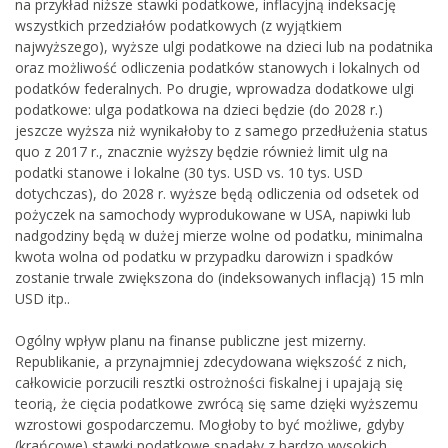
na przykład niższe stawki podatkowe, inflacyjną indeksację
wszystkich przedziałów podatkowych (z wyjątkiem
najwyższego), wyższe ulgi podatkowe na dzieci lub na podatnika
oraz możliwość odliczenia podatków stanowych i lokalnych od
podatków federalnych. Po drugie, wprowadza dodatkowe ulgi
podatkowe: ulga podatkowa na dzieci będzie (do 2028 r.)
jeszcze wyższa niż wynikałoby to z samego przedłużenia status
quo z 2017 r., znacznie wyższy będzie również limit ulg na
podatki stanowe i lokalne (30 tys. USD vs. 10 tys. USD
dotychczas), do 2028 r. wyższe będą odliczenia od odsetek od
pożyczek na samochody wyprodukowane w USA, napiwki lub
nadgodziny będą w dużej mierze wolne od podatku, minimalna
kwota wolna od podatku w przypadku darowizn i spadków
zostanie trwale zwiększona do (indeksowanych inflacją) 15 mln
USD itp..
Ogólny wpływ planu na finanse publiczne jest mizerny.
Republikanie, a przynajmniej zdecydowana większość z nich,
całkowicie porzucili resztki ostrożności fiskalnej i upajają się
teorią, że cięcia podatkowe zwrócą się same dzięki wyższemu
wzrostowi gospodarczemu. Mogłoby to być możliwe, gdyby
(krańcowe) stawki podatkowe spadały z bardzo wysokich