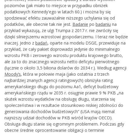
poziomów (jak miało to miejsce w przypadku obniżek
podatkowych Kennedy'ego w latach 60.) i można by się
spodziewać efektu zauważalnie niższego uchylania się od
podatków, ale obecnie tak nie jest.
Badanie
po
badaniu
na
przykład wykazują, że ulgi Trumpa z 2017 r. nie zwróciły się
dzięki silniejszemu wzrostowi gospodarczemu. I teraz nie będzie
inaczej. Jedno z
badań
, oparte na modelu DSGE, przewiduje na
przykład, że cały pakiet doprowadzi jedynie do minimalnego
wzrostu PKB i zerowego wzrostu produktu krajowego brutto,
ale za to do znacznego wzrostu netto deficytu pierwotnego
(łącznie o około 3,5 biliona dolarów do 2034 r.). Według agencji
Moody’s
, która w połowie maja (jako ostatnia z trzech
najbardziej znanych agencji ratingowych) obniżyła rating
amerykańskiego długu do poziomu Aa1, deficyt budżetowy
amerykańskiego rządu w 2035 r. osiągnie prawie 9 % PKB „na
skutek wzrostu wydatków na obsługę długu, starzenia się
społeczeństwa i w rezultacie stosunkowo niskiej zdolności do
generowania dochodów budżetowych” (USA mają niemal
najniższy udział dochodów w PKB wśród krajów OECD).
Obsługa długu stanie się ogromnym problemem. Podczas gdy
obecne średnie oprocentowanie obligacji o terminie