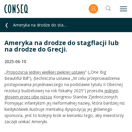
Ameryka na drodze do stagflacji lub na drodze do Grecji.
Ameryka na drodze do stagflacji lub
na drodze do Grecji.
2025-06-10
„
Propozycja jednej wielkiej pięknej ustawy
“ („One Big
Beautiful Bill“), (techniczna ustawa „W celu przeprowadzenia
postępowania pojednawczego na podstawie tytułu II Obecnej
rezolucji budżetowej na rok fiskalny 2025“) przeszła
jednym
głosem przez izbę niższą
Kongresu Stanów Zjednoczonych.
Pomijając infantylizm jej nieformalnej nazwy, która bardziej niż
kiedykolwiek ilustruje mentalną dyspozycję jej głównego
sponsora, jest to kolejny krok w kierunku tego, aby inwestorzy
zaczęli unikać Ameryki.