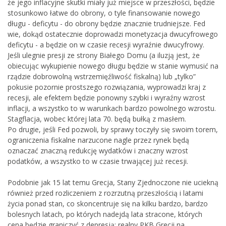
że jego inflacyjne skutki miały już miejsce w przeszłości, będzie
stosunkowo łatwe do obrony, o tyle finansowanie nowego
długu - deficytu - do obrony będzie znacznie trudniejsze. Fed
wie, dokąd ostatecznie doprowadzi monetyzacja dwucyfrowego
deficytu - a będzie on w czasie recesji wyraźnie dwucyfrowy.
Jeśli ulegnie presji ze strony Białego Domu (a iluzją jest, że
obiecując wykupienie nowego długu będzie w stanie wymusić na
rządzie dobrowolną wstrzemięźliwość fiskalną) lub „tylko”
pokusie pozornie prostszego rozwiązania, wyprowadzi kraj z
recesji, ale efektem będzie ponowny szybki i wyraźny wzrost
inflacji, a wszystko to w warunkach bardzo powolnego wzrostu.
Stagflacja, wobec której lata 70. będą bułką z masłem.
Po drugie, jeśli Fed pozwoli, by sprawy toczyły się swoim torem,
ograniczenia fiskalne narzucone nagle przez rynek będą
oznaczać znaczną redukcję wydatków i znaczny wzrost
podatków, a wszystko to w czasie trwającej już recesji.
Podobnie jak 15 lat temu Grecja, Stany Zjednoczone nie uciekną
również przed rozliczeniem z rozrzutną przeszłością i latami
życia ponad stan, co skoncentruje się na kilku bardzo, bardzo
bolesnych latach, po których nadejdą lata stracone, których
cena będzie graniczyć z depresją: realny PKB Grecji na