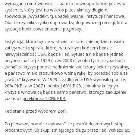
wymaganą rentownością - i bardzo prawdopodobnie gdzieś w
systemie, który jest na wskroś przesiąknięty długiem,
spowoduje „wypadek”, tj. upadek ważnej instytucji finansowej.
Oba te czynniki szybko doprowadzą do poważnej recesji, która
sytuację budżetową znacznie pogorszy.
Instytucją, która będzie w stanie i ostatecznie będzie musiała
zatrzymać tę spiralę, której naturalnym końcem będzie
niewypłacalność USA, będzie Fed. Sytuacja nie będzie jednak
przypominać tej z 1929 r. czy 2008 r.: w obu tych przypadkach
„winę” za kryzys ponosił nadmiernie zadłużony sektor prywatny,
a państwo miało stosunkowo wolną rękę, by poradzić sobie ze
„swoim” kryzysem. W 1929 r. zadłużenie USA wynosiło poniżej
20% PKB, a w 2007 r. poniżej 60% PKB. Jednak w kolejnym
kryzysie winowajcą będzie samo państwo, którego zadłużenie
już teraz
przekracza 120% PKB.
Fed stanie przed wyborem Zofii.
Po pierwsze, pomóc rządowi. O ile powrót do zerowych stóp
procentowych lub skup istniejącego długu przez Fed, wskazując,