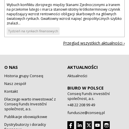
Wybuch konfliktu zbrojnego między Stanami Zjednoczonymi a Iranem
na przełomie lutego i marca stanowił istotny krótkoterminowy czynnik
napędzający wzrost rentowności obligacji skarbowych na głównych
światowych rynkach. Gwałtowny wzrost napięć geopolitycznych szybko
znalazł...
Tydzień na rynkach finansowych
Przegląd wszystkich aktualności ›
O NAS
AKTUALNOŚCI
Historia grupy Conseq
Aktualności
Nasz zespół
BIURO W POLSCE
Kontakt
Conseq Funds investiční
společnost, a.s.
Dlaczego warto inwestować z
Conseq Funds Investiční
+48 22 208 99 49
společnost, a.s.
fundusze@conseq.pl
Publikacje obowiązkowe
Dystrybutorzy i doradcy