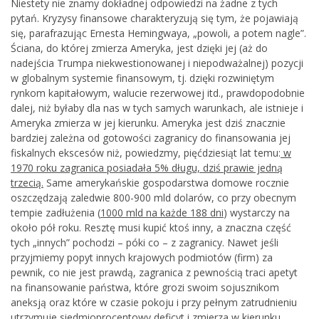
Niestety nie znamy dokładnej odpowiedzi na żadne z tych
pytań. Kryzysy finansowe charakteryzują się tym, że pojawiają
się, parafrazując Ernesta Hemingwaya, „powoli, a potem nagle”.
Ściana, do której zmierza Ameryka, jest dzięki jej (aż do
nadejścia Trumpa niekwestionowanej i niepodważalnej) pozycji
w globalnym systemie finansowym, tj. dzięki rozwiniętym
rynkom kapitałowym, walucie rezerwowej itd., prawdopodobnie
dalej, niż byłaby dla nas w tych samych warunkach, ale istnieje i
Ameryka zmierza w jej kierunku. Ameryka jest dziś znacznie
bardziej zależna od gotowości zagranicy do finansowania jej
fiskalnych ekscesów niż, powiedzmy, pięćdziesiąt lat temu:
w
1970 roku zagranica posiadała 5% długu, dziś prawie jedną
trzecią.
Same amerykańskie gospodarstwa domowe rocznie
oszczędzają zaledwie 800-900 mld dolarów, co przy obecnym
tempie zadłużenia (
1000 mld na każde 188 dni
) wystarczy na
około pół roku. Resztę musi kupić ktoś inny, a znaczna część
tych „innych” pochodzi – póki co – z zagranicy. Nawet jeśli
przyjmiemy popyt innych krajowych podmiotów (firm) za
pewnik, co nie jest prawdą, zagranica z pewnością traci apetyt
na finansowanie państwa, które grozi swoim sojusznikom
aneksją oraz które w czasie pokoju i przy pełnym zatrudnieniu
utrzymuje siedmioprocentowy deficyt i zmierza w kierunku