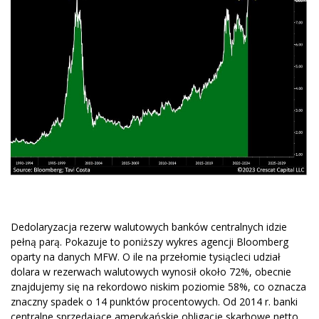
Dedolaryzacja rezerw walutowych banków centralnych idzie
pełną parą. Pokazuje to poniższy wykres agencji Bloomberg
oparty na danych MFW. O ile na przełomie tysiącleci udział
dolara w rezerwach walutowych wynosił około 72%, obecnie
znajdujemy się na rekordowo niskim poziomie 58%, co oznacza
znaczny spadek o 14 punktów procentowych. Od 2014 r. banki
centralne sprzedające amerykańskie obligacje skarbowe netto