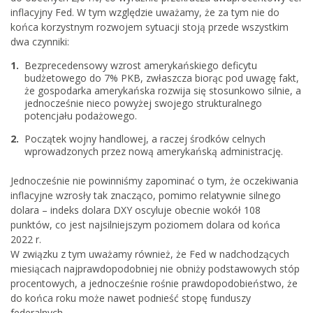
inflacyjny Fed. W tym względzie uważamy, że za tym nie do
końca korzystnym rozwojem sytuacji stoją przede wszystkim
dwa czynniki:
Bezprecedensowy wzrost amerykańskiego deficytu
budżetowego do 7% PKB, zwłaszcza biorąc pod uwagę fakt,
że gospodarka amerykańska rozwija się stosunkowo silnie, a
jednocześnie nieco powyżej swojego strukturalnego
potencjału podażowego.
Początek wojny handlowej, a raczej środków celnych
wprowadzonych przez nową amerykańską administrację.
Jednocześnie nie powinniśmy zapominać o tym, że oczekiwania
inflacyjne wzrosły tak znacząco, pomimo relatywnie silnego
dolara – indeks dolara DXY oscyluje obecnie wokół 108
punktów, co jest najsilniejszym poziomem dolara od końca
2022 r.
W związku z tym uważamy również, że Fed w nadchodzących
miesiącach najprawdopodobniej nie obniży podstawowych stóp
procentowych, a jednocześnie rośnie prawdopodobieństwo, że
do końca roku może nawet podnieść stopę funduszy
federalnych.