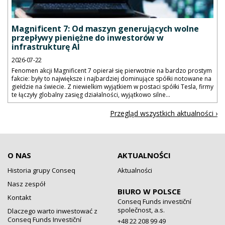
Magnificent 7: Od maszyn generujących wolne
przepływy pieniężne do inwestorów w
infrastrukturę AI
2026-07-22
Fenomen akcji Magnificent 7 opierał się pierwotnie na bardzo prostym
fakcie: były to największe i najbardziej dominujące spółki notowane na
giełdzie na świecie. Z niewielkim wyjątkiem w postaci spółki Tesla, firmy
te łączyły globalny zasięg działalności, wyjątkowo silne...
Przegląd wszystkich aktualności ›
O NAS
AKTUALNOŚCI
Historia grupy Conseq
Aktualności
Nasz zespół
BIURO W POLSCE
Kontakt
Conseq Funds investiční
společnost, a.s.
Dlaczego warto inwestować z
Conseq Funds Investiční
+48 22 208 99 49