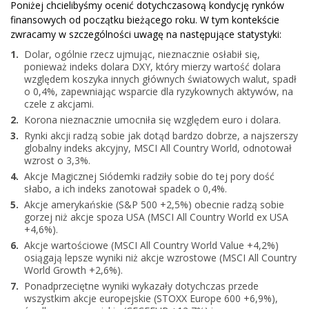
Poniżej chcielibyśmy ocenić dotychczasową kondycję rynków
finansowych od początku bieżącego roku. W tym kontekście
zwracamy w szczególności uwagę na następujące statystyki:
Dolar, ogólnie rzecz ujmując, nieznacznie osłabił się,
ponieważ indeks dolara DXY, który mierzy wartość dolara
względem koszyka innych głównych światowych walut, spadł
o 0,4%, zapewniając wsparcie dla ryzykownych aktywów, na
czele z akcjami.
Korona nieznacznie umocniła się względem euro i dolara.
Rynki akcji radzą sobie jak dotąd bardzo dobrze, a najszerszy
globalny indeks akcyjny, MSCI All Country World, odnotował
wzrost o 3,3%.
Akcje Magicznej Siódemki radziły sobie do tej pory dość
słabo, a ich indeks zanotował spadek o 0,4%.
Akcje amerykańskie (S&P 500 +2,5%) obecnie radzą sobie
gorzej niż akcje spoza USA (MSCI All Country World ex USA
+4,6%).
Akcje wartościowe (MSCI All Country World Value +4,2%)
osiągają lepsze wyniki niż akcje wzrostowe (MSCI All Country
World Growth +2,6%).
Ponadprzeciętne wyniki wykazały dotychczas przede
wszystkim akcje europejskie (STOXX Europe 600 +6,9%),