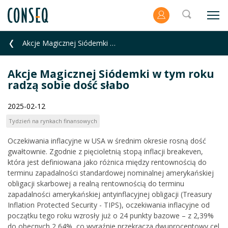
Akcje Magicznej Siódemki w tym roku radzą sobie dość słabo
Akcje Magicznej Siódemki w tym roku
radzą sobie dość słabo
2025-02-12
Tydzień na rynkach finansowych
Oczekiwania inflacyjne w USA w średnim okresie rosną dość
gwałtownie. Zgodnie z pięcioletnią stopą inflacji breakeven,
która jest definiowana jako różnica między rentownością do
terminu zapadalności standardowej nominalnej amerykańskiej
obligacji skarbowej a realną rentownością do terminu
zapadalności amerykańskiej antyinflacyjnej obligacji (Treasury
Inflation Protected Security - TIPS), oczekiwania inflacyjne od
początku tego roku wzrosły już o 24 punkty bazowe – z 2,39%
do obecnych 2,64%, co wyraźnie przekracza dwuprocentowy cel