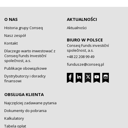
O NAS
AKTUALNOŚCI
Historia grupy Conseq
Aktualności
Nasz zespół
BIURO W POLSCE
Kontakt
Conseq Funds investiční
společnost, a.s.
Dlaczego warto inwestować z
Conseq Funds Investiční
+48 22 208 99 49
společnost, a.s.
fundusze@conseq.pl
Publikacje obowiązkowe
Dystrybutorzy i doradcy
finansowi
OBSŁUGA KLIENTA
Najczęściej zadawane pytania
Dokumenty do pobrania
Kalkulatory
Tabela opłat