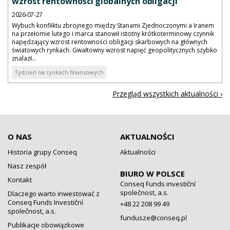
wzrost rentowności globalnych obligacji
2026-07-27
Wybuch konfliktu zbrojnego między Stanami Zjednoczonymi a Iranem
na przełomie lutego i marca stanowił istotny krótkoterminowy czynnik
napędzający wzrost rentowności obligacji skarbowych na głównych
światowych rynkach. Gwałtowny wzrost napięć geopolitycznych szybko
znalazł...
Tydzień na rynkach finansowych
Przegląd wszystkich aktualności ›
O NAS
AKTUALNOŚCI
Historia grupy Conseq
Aktualności
Nasz zespół
BIURO W POLSCE
Kontakt
Conseq Funds investiční
společnost, a.s.
Dlaczego warto inwestować z
Conseq Funds Investiční
+48 22 208 99 49
společnost, a.s.
fundusze@conseq.pl
Publikacje obowiązkowe